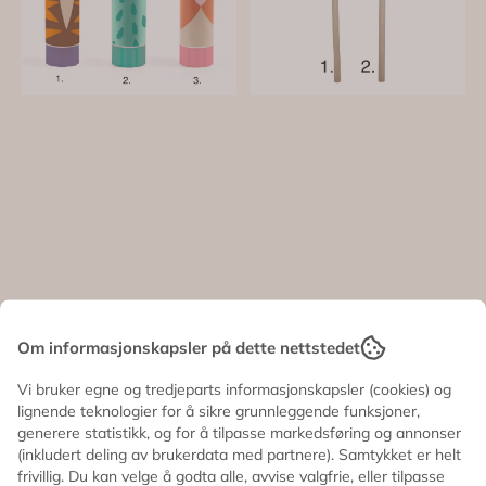
Om informasjonskapsler på dette nettstedet
LIMSTIFT –
BLYANT - Sopp -
Vi bruker egne og tredjeparts informasjonskapsler (cookies) og
Dyreansikter –
Sass & Belle
lignende teknologier for å sikre grunnleggende funksjoner,
generere statistikk, og for å tilpasse markedsføring og annonser
Djeco
38,-
45,-
90,-
(inkludert deling av brukerdata med partnere). Samtykket er helt
På lager
På lager
frivillig. Du kan velge å godta alle, avvise valgfrie, eller tilpasse