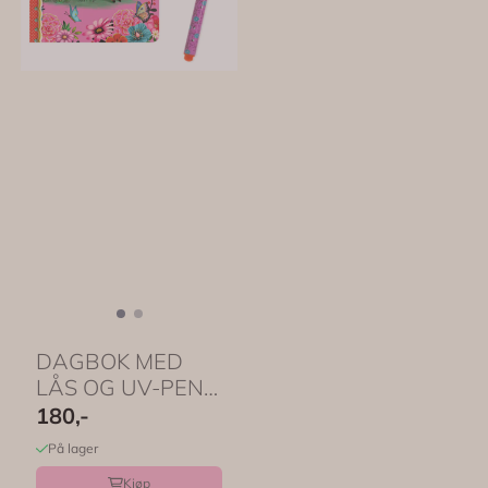
DAGBOK MED
LÅS OG UV-PENN
– Fiona med rådyr
180,-
– ...
På lager
Kjøp