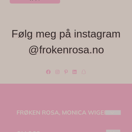
Følg meg på instagram
@frokenrosa.no
FRØKEN ROSA, MONICA WIGER
Velkommen til Frøken Rosa – et lite, lekent
univers fylt med farger, fine detaljer og unike