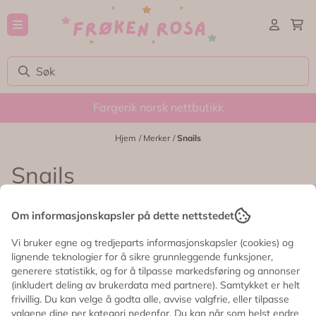
Hopp til innhold
Fargerik norsk nettbutikk
Hjem
/
Merker
/
Snails
Snails
Snails (Safe Nails) lager verdens tryggeste
Om informasjonskapsler på dette nettstedet
barnesminke og neglelakk! Produktene er naturlige,
vaskes lett av med såpe, og er laget med kjærlighet i
Vi bruker egne og tredjeparts informasjonskapsler (cookies) og
Frankrike – perfekt for små stylister med store
lignende teknologier for å sikre grunnleggende funksjoner,
drømmer.
generere statistikk, og for å tilpasse markedsføring og annonser
(inkludert deling av brukerdata med partnere). Samtykket er helt
frivillig. Du kan velge å godta alle, avvise valgfrie, eller tilpasse
valgene dine per kategori nedenfor. Du kan når som helst endre