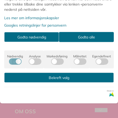
eller trekke tilbake dine samtykker via lenken «personvern»
nederst på nettsiden vår.
Les mer om informasjonskapsler
Følg meg på instagram
Googles retningslinjer for personvern
@frokenrosa.no
Godta nødvendig
Godta alle
Nødvendig
Analyse
Markedsføring
Målrettet
Egendefinert
Bekreft valg
FRØKEN ROSA, MONICA WIGER
Drevet av
Velkommen til Frøken Rosa – et lite, lekent
univers fylt med farger, fine detaljer og unike
OM OSS
små skatter jeg elsker å finne.