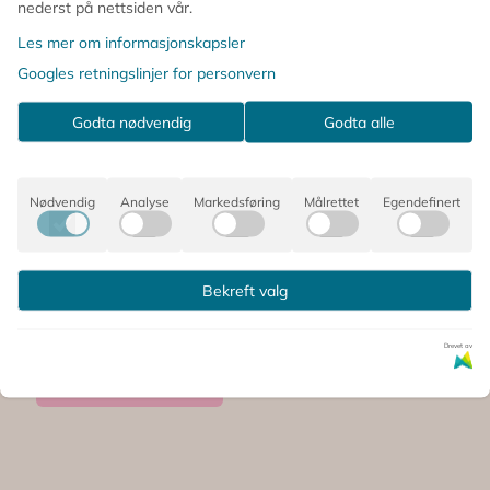
nederst på nettsiden vår.
Les mer om informasjonskapsler
Googles retningslinjer for personvern
Godta nødvendig
Godta alle
Nødvendig
Analyse
Markedsføring
Målrettet
Egendefinert
GAVELAPPER –
Kaniner og
Bekreft valg
bamser – 12 pk –
38,-
75,-
...
Drevet av
På lager
Kjøp