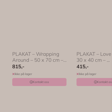
PLAKAT – Wrapping
PLAKAT – Love 
Around – 50 x 70 cm –
30 x 40 cm – ...
...
815,-
415,-
Ikke på lager
Ikke på lager
Kontakt oss
Kontakt os