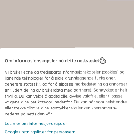
Om informasjonskapsler på dette nettstedet
Affair –
PLAKAT – A Green
PLAKAT
Lamp – 30 x 40 cm – ...
With Th
Vi bruker egne og tredjeparts informasjonskapsler (cookies) og
Stripes –
lignende teknologier for å sikre grunnleggende funksjoner,
445,-
325,-
generere statistikk, og for å tilpasse markedsføring og annonser
Ikke på lager
På lager
(inkludert deling av brukerdata med partnere). Samtykket er helt
frivillig. Du kan velge å godta alle, avvise valgfrie, eller tilpasse
s
Kontakt oss
valgene dine per kategori nedenfor. Du kan når som helst endre
eller trekke tilbake dine samtykker via lenken «personvern»
nederst på nettsiden vår.
Les mer om informasjonskapsler
Googles retningslinjer for personvern