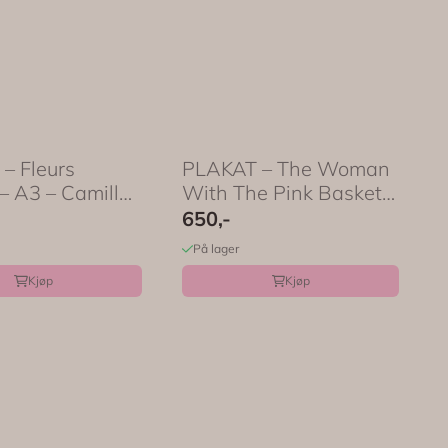
– Fleurs
PLAKAT – The Woman
– A3 – Camilla
With The Pink Basket –
50 x ...
650,-
På lager
Kjøp
Kjøp