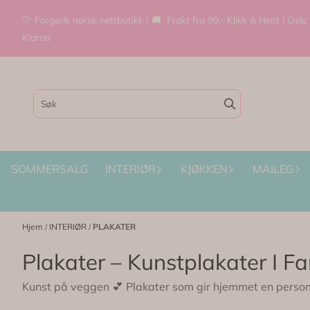
Hopp til innhold
🤍 Fargerik norsk nettbutikk | 🚚 Frakt fra 99,- Klikk & Hent i Oslo
Klarna
SOMMERSALG
INTERIØR
KJØKKEN
MAILEG
Hjem
/
INTERIØR
/
PLAKATER
Plakater – Kunstplakater I Fa
Kunst på veggen 💕 Plakater som gir hjemmet en personl