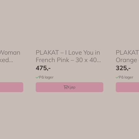
 Woman
PLAKAT – I Love You in
PLAKAT 
ked
French Pink – 30 x 40
Orange 
cm ...
...
475,-
325,-
På lager
På lager
Kjøp