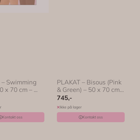
 – Swimming
PLAKAT – Bisous (Pink
0 x 70 cm – ...
& Green) – 50 x 70 cm
...
745,-
r
Ikke på lager
Kontakt oss
Kontakt oss