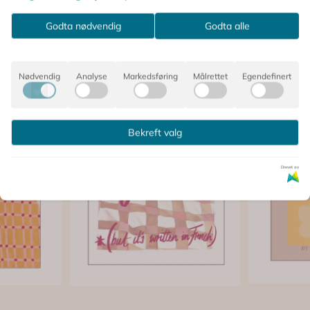
Godta nødvendig
Godta alle
Nødvendig
Analyse
Markedsføring
Målrettet
Egendefinert
Bekreft valg
Drevet av