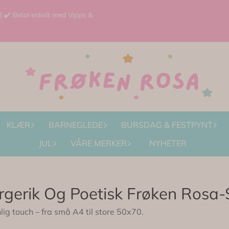
 | ✔️ Betal enkelt med Vipps &
KLÆR
BARNEGLEDE
BURSDAG & FESTPYNT
JUL
VÅRE MERKER
NYHETER
rgerik Og Poetisk Frøken Rosa-S
ig touch – fra små A4 til store 50x70.