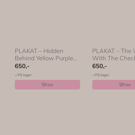
PLAKAT – Hidden
PLAKAT – The
Behind Yellow Purple
With The Chec
Flowers – ...
Dress – 50 ...
650,-
650,-
På lager
På lager
Kjøp
Kjøp