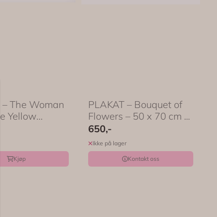
 – The Woman
PLAKAT – Bouquet of
e Yellow
Flowers – 50 x 70 cm ...
 30 ...
650,-
Ikke på lager
Kjøp
Kontakt oss