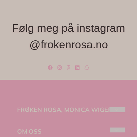
Følg meg på instagram
@frokenrosa.no
FRØKEN ROSA, MONICA WIGER
Velkommen til Frøken Rosa – et lite, lekent
univers fylt med farger, fine detaljer og unike
OM OSS
små skatter jeg elsker å finne.