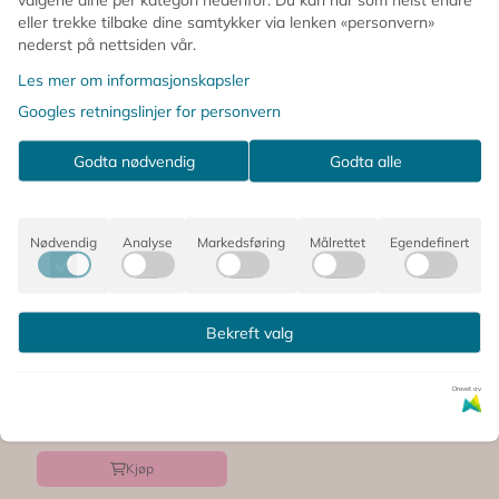
eller trekke tilbake dine samtykker via lenken «personvern»
nederst på nettsiden vår.
Les mer om informasjonskapsler
Googles retningslinjer for personvern
Godta nødvendig
Godta alle
Nødvendig
Analyse
Markedsføring
Målrettet
Egendefinert
Bekreft valg
SERVERINGSKURVER
– Fargerike – 6 pk
– ...
Drevet av
145,-
På lager
Kjøp