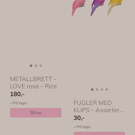
METALLBRETT –
LOVE rosa – Rice
180,-
FUGLER MED
På lager
KLIPS – Assorterte
Kjøp
farger – Rice
30,-
På lager