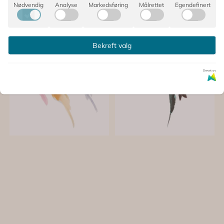
Nødvendig
Analyse
Markedsføring
Målrettet
Egendefinert
Bekreft valg
Drevet av