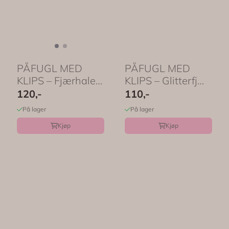
PÅFUGL MED
PÅFUGL MED
KLIPS – Fjærhale –
KLIPS – Glitterfjær
Pudderrosa ...
– Creme – ...
120,-
110,-
På lager
På lager
Kjøp
Kjøp