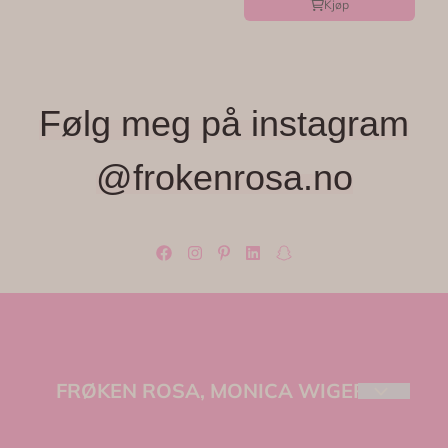
Kjøp
Følg meg på instagram
@frokenrosa.no
FRØKEN ROSA, MONICA WIGER
Velkommen til Frøken Rosa – et lite, lekent