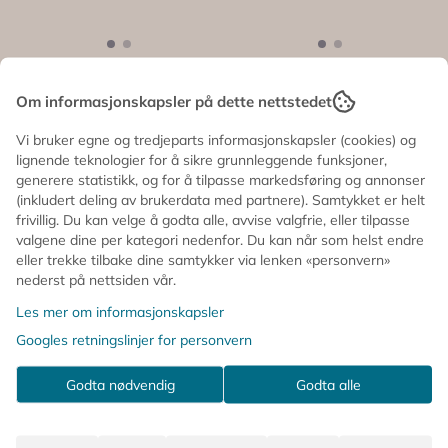
DEKORFUGL –
DEKORFUGL –
Om informasjonskapsler på dette nettstedet
Kakadue – Exotic –
Kakadue – Rosa –
Alot
Alot
135,-
135,-
Vi bruker egne og tredjeparts informasjonskapsler (cookies) og
lignende teknologier for å sikre grunnleggende funksjoner,
På lager
På lager
generere statistikk, og for å tilpasse markedsføring og annonser
(inkludert deling av brukerdata med partnere). Samtykket er helt
Kjøp
Kjøp
frivillig. Du kan velge å godta alle, avvise valgfrie, eller tilpasse
valgene dine per kategori nedenfor. Du kan når som helst endre
eller trekke tilbake dine samtykker via lenken «personvern»
nederst på nettsiden vår.
Les mer om informasjonskapsler
Googles retningslinjer for personvern
Godta nødvendig
Godta alle