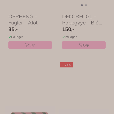
OPPHENG –
DEKORFUGL –
Fugler – Alot
Papegøye – Blå
og rosa – Alot
35,-
150,-
På lager
På lager
Kjøp
Kjøp
-50%