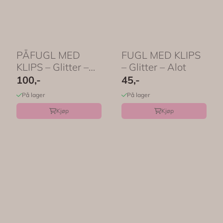
PÅFUGL MED
FUGL MED KLIPS
KLIPS – Glitter –
– Glitter – Alot
Creme – Alot
100,-
45,-
På lager
På lager
Kjøp
Kjøp