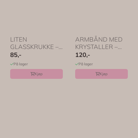
LITEN
ARMBÅND MED
GLASSKRUKKE –
KRYSTALLER –
Worry Crystals
Menopause
85,-
120,-
ametyst – by ...
Journey – by ...
På lager
På lager
Kjøp
Kjøp