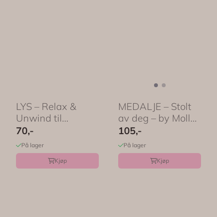
LYS – Relax &
MEDALJE – Stolt
Unwind til
av deg – by Molly
bursdag – by
& Izzie
70,-
105,-
Molly & ...
På lager
På lager
Kjøp
Kjøp