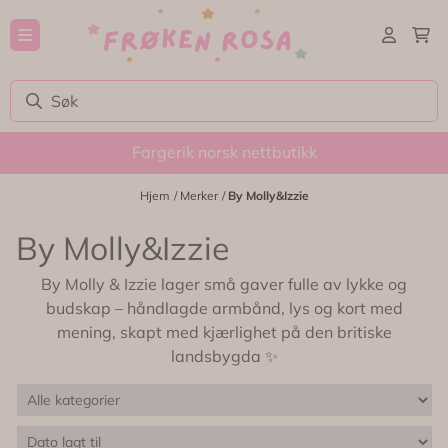
Hopp til innhold
Fargerik norsk nettbutikk
Hjem
/
Merker
/
By Molly&Izzie
By Molly&Izzie
By Molly & Izzie lager små gaver fulle av lykke og
budskap – håndlagde armbånd, lys og kort med
mening, skapt med kjærlighet på den britiske
landsbygda ✨