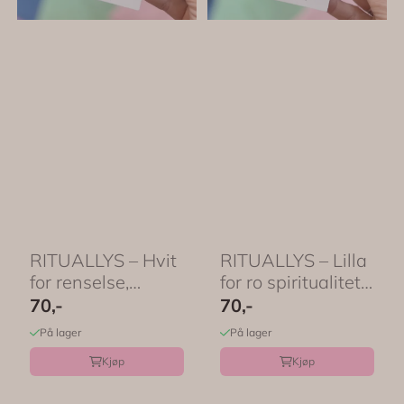
RITUALLYS – Hvit
RITUALLYS – Lilla
for renselse,
for ro spiritualitet
beskyttelse og ...
og meditasjon ...
70,-
70,-
På lager
På lager
Kjøp
Kjøp