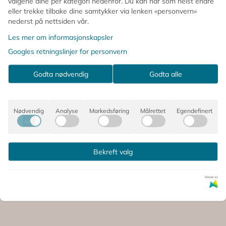
valgene dine per kategori nedenfor. Du kan når som helst endre
eller trekke tilbake dine samtykker via lenken «personvern»
nederst på nettsiden vår.
Les mer om informasjonskapsler
Googles retningslinjer for personvern
Godta nødvendig
Godta alle
ØNSKEARMBÅND
CHARMARMBÅND
– You & Me
– Dog Mum – by
Nødvendig
Analyse
Markedsføring
Målrettet
Egendefinert
Galentine – by
Molly & Izzie
60,-
125,-
Molly & ...
På lager
På lager
Bekreft valg
Kjøp
Kjøp
Drevet av