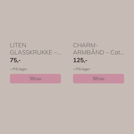
LITEN
CHARM-
GLASSKRUKKE –
ARMBÅND – Cat
Christmas Magic –
Mum – by Molly &
75,-
125,-
by Molly ...
Izzie
På lager
På lager
Kjøp
Kjøp