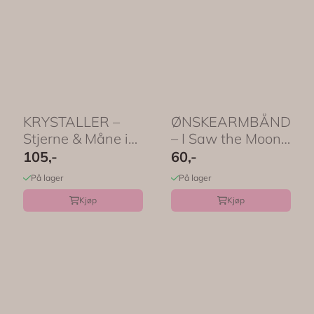
KRYSTALLER –
ØNSKEARMBÅND
Stjerne & Måne i
– I Saw the Moon
ametyst – by ...
– by Molly & ...
105,-
60,-
På lager
På lager
Kjøp
Kjøp