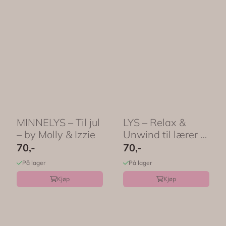
MINNELYS – Til jul
LYS – Relax &
– by Molly & Izzie
Unwind til lærer –
by Molly & ...
70,-
70,-
På lager
På lager
Kjøp
Kjøp