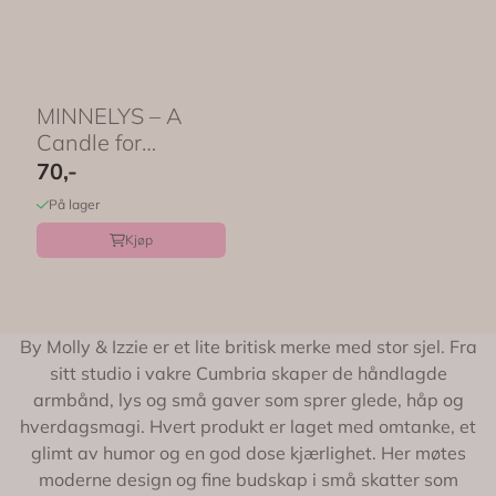
MINNELYS – A
Candle for
Memories – by
70,-
Molly & ...
På lager
Kjøp
By Molly & Izzie er et lite britisk merke med stor sjel. Fra
sitt studio i vakre Cumbria skaper de håndlagde
armbånd, lys og små gaver som sprer glede, håp og
hverdagsmagi. Hvert produkt er laget med omtanke, et
glimt av humor og en god dose kjærlighet. Her møtes
moderne design og fine budskap i små skatter som