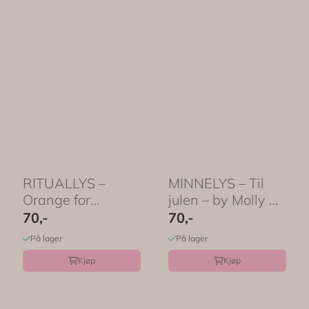
RITUALLYS –
MINNELYS – Til
Orange for
julen – by Molly &
ambisjon lykke og
Izzie
70,-
70,-
suksess ...
På lager
På lager
Kjøp
Kjøp