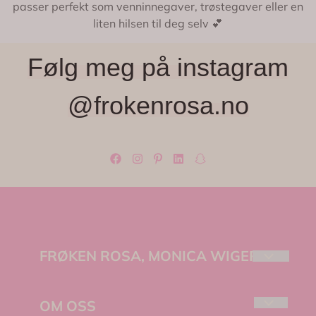
passer perfekt som venninnegaver, trøstegaver eller en
liten hilsen til deg selv 💕
Følg meg på instagram
@frokenrosa.no
FRØKEN ROSA, MONICA WIGER
Velkommen til Frøken Rosa – et lite, lekent
univers fylt med farger, fine detaljer og unike
OM OSS