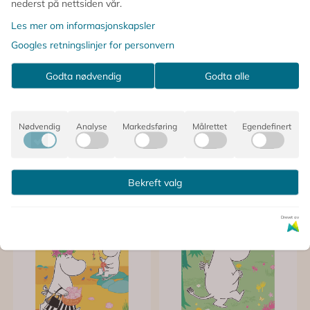
nederst på nettsiden vår.
Les mer om informasjonskapsler
Googles retningslinjer for personvern
Godta nødvendig
Godta alle
Nødvendig
Analyse
Markedsføring
Målrettet
Egendefinert
Bekreft valg
Drevet av