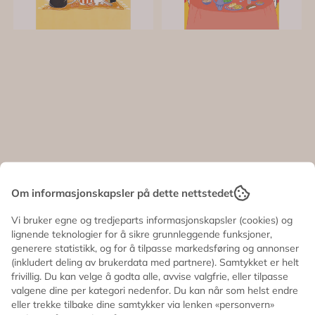
Om informasjonskapsler på dette nettstedet
MUMMIKORT -
MUMMIKORT -
Vi bruker egne og tredjeparts informasjonskapsler (cookies) og
Gul - Klem Til Deg
Gul - Vi feirer deg
lignende teknologier for å sikre grunnleggende funksjoner,
generere statistikk, og for å tilpasse markedsføring og annonser
30,-
30,-
(inkludert deling av brukerdata med partnere). Samtykket er helt
På lager
På lager
frivillig. Du kan velge å godta alle, avvise valgfrie, eller tilpasse
valgene dine per kategori nedenfor. Du kan når som helst endre
Kjøp
Kjøp
eller trekke tilbake dine samtykker via lenken «personvern»