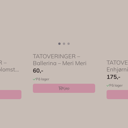
TATOVERINGER –
 –
TATOVE
Ballerina – Meri Meri
blomster
Enhjørn
60,-
regnbuer 
175,-
På lager
På lager
Kjøp