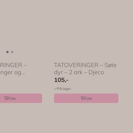
RINGER –
TATOVERINGER – Søte
inger og
dyr – 2 ark – Djeco
– 2 ark ...
105,-
På lager
Kjøp
Kjøp