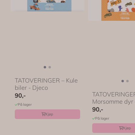
TATOVERINGER – Kule
biler - Djeco
TATOVERINGER
90,-
Morsomme dyr 
På lager
90,-
Kjøp
På lager
Kjøp