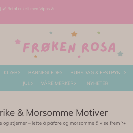
 | ✔️ Betal enkelt med Vipps &
KLÆR
BARNEGLEDE
BURSDAG & FESTPYNT
JUL
VÅRE MERKER
NYHETER
gerike & Morsomme Motiver
gre og stjerner – lette å påføre og morsomme å vise frem 🦄