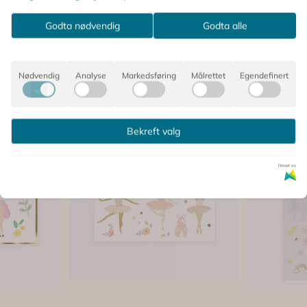
Godta nødvendig
Godta alle
Nødvendig
Analyse
Markedsføring
Målrettet
Egendefinert
Bekreft valg
Drevet av