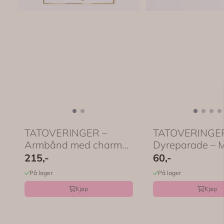
TATOVERINGER –
TATOVERINGER
Armbånd med charms
Dyreparade – M
– 2 ark ...
215,-
60,-
På lager
På lager
Kjøp
Kjøp