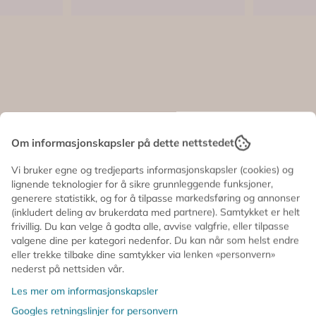
Om informasjonskapsler på dette nettstedet
Vi bruker egne og tredjeparts informasjonskapsler (cookies) og
lignende teknologier for å sikre grunnleggende funksjoner,
 –
TATOVERINGER –
TATOVE
generere statistikk, og for å tilpasse markedsføring og annonser
eri Meri
sløyfer – 2 ark – Meri ...
Nøttekne
(inkludert deling av brukerdata med partnere). Samtykket er helt
2 ark ...
50,-
50,-
frivillig. Du kan velge å godta alle, avvise valgfrie, eller tilpasse
valgene dine per kategori nedenfor. Du kan når som helst endre
På lager
På lager
eller trekke tilbake dine samtykker via lenken «personvern»
Kjøp
nederst på nettsiden vår.
Les mer om informasjonskapsler
Googles retningslinjer for personvern