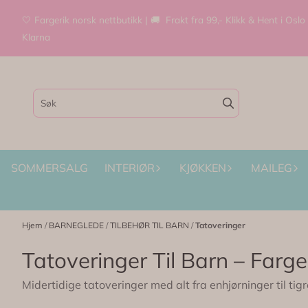
Hopp til innhold
🤍 Fargerik norsk nettbutikk | 🚚 Frakt fra 99,- Klikk & Hent i Oslo
Klarna
SOMMERSALG
INTERIØR
KJØKKEN
MAILEG
Hjem
/
BARNEGLEDE
/
TILBEHØR TIL BARN
/
Tatoveringer
Tatoveringer Til Barn – Far
Midertidige tatoveringer med alt fra enhjørninger til ti