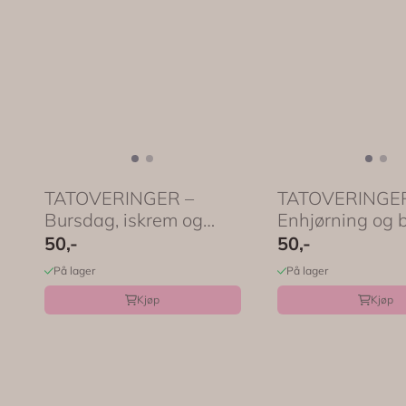
TATOVERINGER –
TATOVERINGER
Bursdag, iskrem og
Enhjørning og 
kake – 24-pk ...
– 20-pk ...
50,-
50,-
På lager
På lager
Kjøp
Kjøp