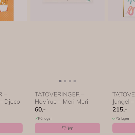
 –
TATOVERINGER –
TATOVE
– Djeco
Havfrue – Meri Meri
Jungel –
Meri
60,-
215,-
På lager
På lager
Kjøp