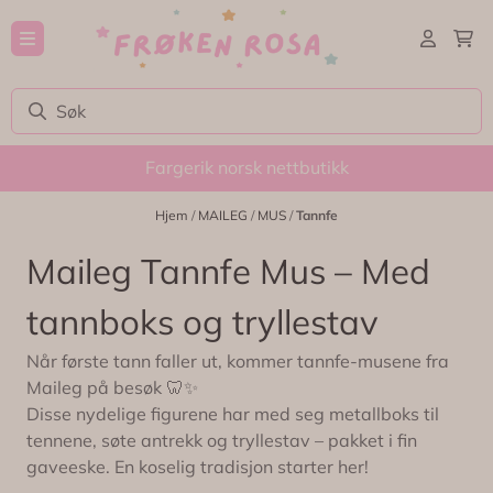
Hopp til innhold
Fargerik norsk nettbutikk
Hjem
/
MAILEG
/
MUS
/
Tannfe
Maileg Tannfe Mus – Med
tannboks og tryllestav
Når første tann faller ut, kommer tannfe-musene fra
Maileg på besøk 🦷✨
Disse nydelige figurene har med seg metallboks til
tennene, søte antrekk og tryllestav – pakket i fin
gaveeske. En koselig tradisjon starter her!