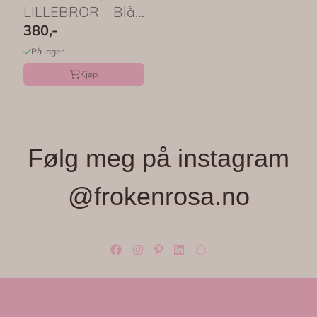
LILLEBROR – Blå
med eske – Maileg
380,-
På lager
Kjøp
Følg meg på instagram
@frokenrosa.no