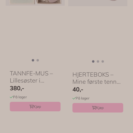
TANNFE-MUS –
HJERTEBOKS –
Lillesøster i
Mine første tenner
fyrstikkeske – ...
380,-
– Rosa – ...
40,-
På lager
På lager
Kjøp
Kjøp