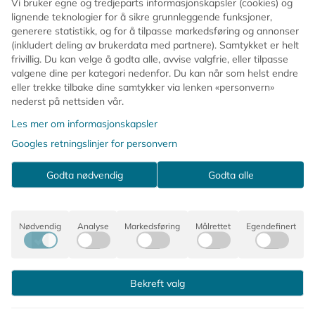
Vi bruker egne og tredjeparts informasjonskapsler (cookies) og
På lager
lignende teknologier for å sikre grunnleggende funksjoner,
På lager
generere statistikk, og for å tilpasse markedsføring og annonser
Kjøp
Kjøp
(inkludert deling av brukerdata med partnere). Samtykket er helt
frivillig. Du kan velge å godta alle, avvise valgfrie, eller tilpasse
valgene dine per kategori nedenfor. Du kan når som helst endre
eller trekke tilbake dine samtykker via lenken «personvern»
nederst på nettsiden vår.
Les mer om informasjonskapsler
Googles retningslinjer for personvern
Godta nødvendig
Godta alle
Nødvendig
Analyse
Markedsføring
Målrettet
Egendefinert
Bekreft valg