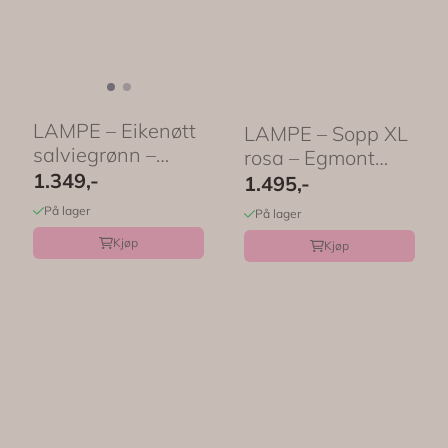
LAMPE – Eikenøtt
LAMPE – Sopp XL
salviegrønn –
rosa – Egmont
Egmont Toys
1.349,-
Toys
1.495,-
På lager
På lager
Kjøp
Kjøp