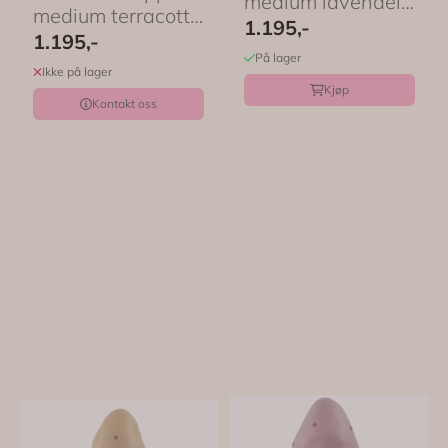
medium lavendel
medium terracotta
– Egmont Toys
1.195,-
– Egmont Toys
1.195,-
På lager
Ikke på lager
Kjøp
Kontakt oss