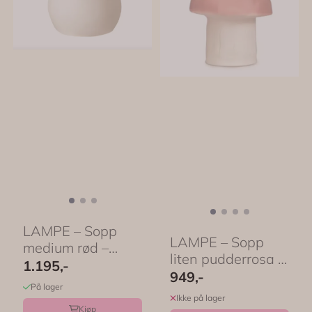
LAMPE – Sopp
LAMPE – Sopp
medium rød –
liten pudderrosa –
Egmont Toys
1.195,-
Egmont Toys
949,-
På lager
Ikke på lager
Kjøp