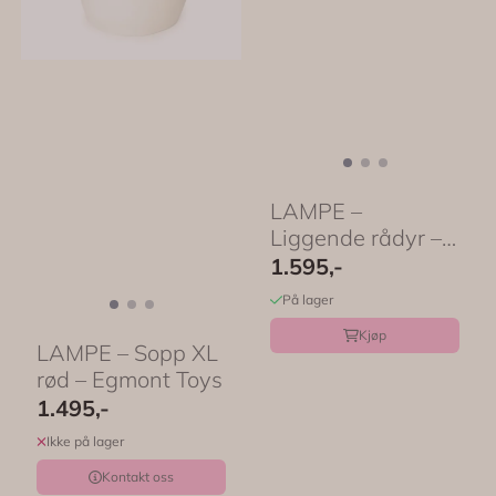
LAMPE –
Liggende rådyr –
Egmont Toys
1.595,-
På lager
Kjøp
LAMPE – Sopp XL
rød – Egmont Toys
1.495,-
Ikke på lager
Kontakt oss