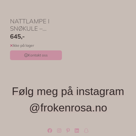
NATTLAMPE I
SNØKULE –
Ballerina med
645,-
glitter – ...
Ikke på lager
Kontakt oss
Følg meg på instagram
@frokenrosa.no