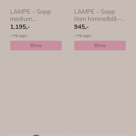
LAMPE – Sopp
LAMPE – Sopp
medium
liten himmelblå –
salviegrønn –
Egmont Toys
1.195,-
945,-
Egmont Toys
På lager
På lager
Kjøp
Kjøp