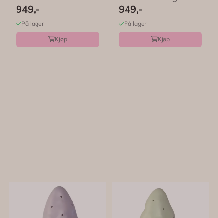
Egmont Toys
Toys
949,-
949,-
På lager
På lager
Kjøp
Kjøp