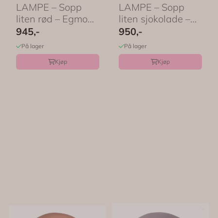
LAMPE – Sopp
LAMPE – Sopp
liten rød – Egmont
liten sjokolade –
Toys
Egmont Toys
945,-
950,-
På lager
På lager
Kjøp
Kjøp