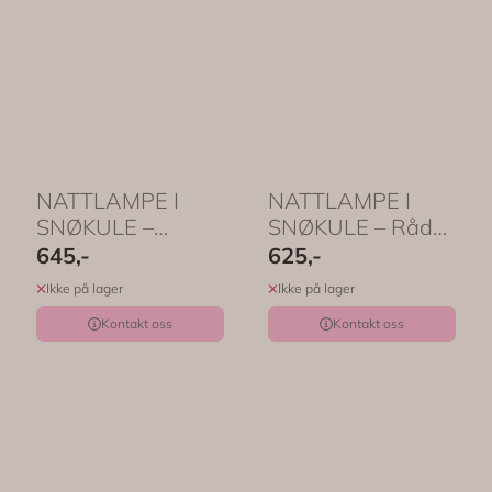
NATTLAMPE I
NATTLAMPE I
SNØKULE –
SNØKULE – Rådyr
Enhjørning og
i skogen – Djeco
645,-
625,-
regnbue – ...
Ikke på lager
Ikke på lager
Kontakt oss
Kontakt oss