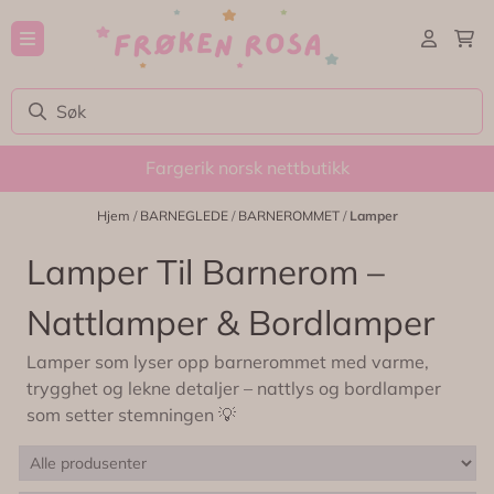
Hopp til innhold
Fargerik norsk nettbutikk
Hjem
/
BARNEGLEDE
/
BARNEROMMET
/
Lamper
Lamper Til Barnerom –
Nattlamper & Bordlamper
Lamper som lyser opp barnerommet med varme,
trygghet og lekne detaljer – nattlys og bordlamper
som setter stemningen 💡