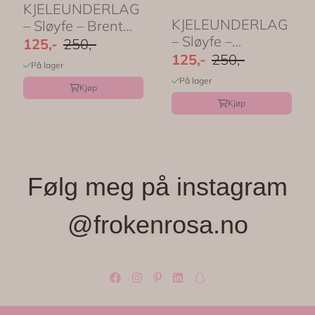
KJELEUNDERLAG
KJELEUNDERLAG
– Sløyfe – Brent
– Sløyfe –
rød – Rice
125,-
250,-
Lavendel – Rice
125,-
250,-
På lager
På lager
Kjøp
Kjøp
Følg meg på instagram
@frokenrosa.no