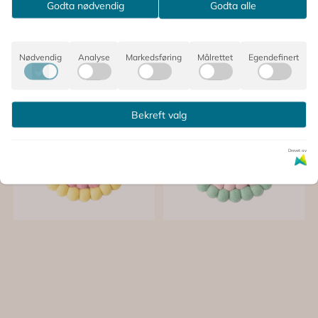
Godta nødvendig
Godta alle
Nødvendig
Analyse
Markedsføring
Målrettet
Egendefinert
Bekreft valg
Drevet av