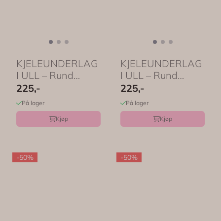
KJELEUNDERLAG
KJELEUNDERLAG
I ULL – Rund
I ULL – Rund
Smiley Lemon –
Smiley Apple –
225,-
225,-
Aveva ...
Aveva ...
På lager
På lager
Kjøp
Kjøp
-50%
-50%