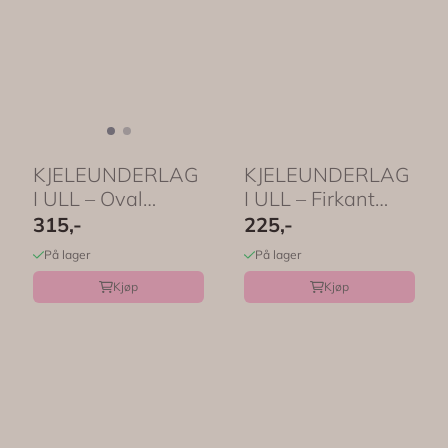
KJELEUNDERLAG
KJELEUNDERLAG
I ULL – Oval
I ULL – Firkant
Happy Face –
Fargemiks –
315,-
225,-
Aveva ...
Aveva ...
På lager
På lager
Kjøp
Kjøp