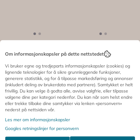
KJELEUNDERLAG
KJELEUNDERLAG
Om informasjonskapsler på dette nettstedet
I ULL – Rund
I ULL – Rund
Smiley Mint –
Smiley Raspberry
225,-
225,-
Vi bruker egne og tredjeparts informasjonskapsler (cookies) og
Aveva ...
– ...
lignende teknologier for å sikre grunnleggende funksjoner,
På lager
På lager
generere statistikk, og for å tilpasse markedsføring og annonser
Kjøp
Kjøp
(inkludert deling av brukerdata med partnere). Samtykket er helt
frivillig. Du kan velge å godta alle, avvise valgfrie, eller tilpasse
valgene dine per kategori nedenfor. Du kan når som helst endre
eller trekke tilbake dine samtykker via lenken «personvern»
nederst på nettsiden vår.
Les mer om informasjonskapsler
Googles retningslinjer for personvern