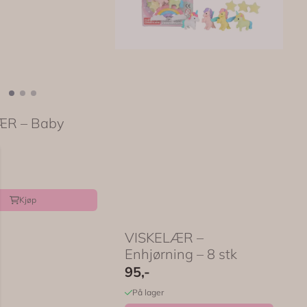
ÆR – Baby
Kjøp
VISKELÆR –
Enhjørning – 8 stk
95,-
På lager