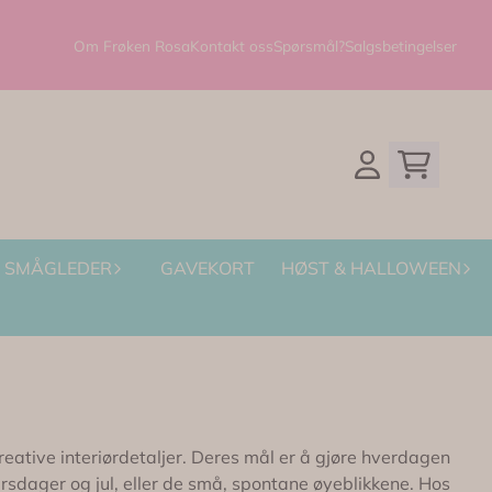
Om Frøken Rosa
Kontakt oss
Spørsmål?
Salgsbetingelser
SMÅGLEDER
GAVEKORT
HØST & HALLOWEEN
kreative interiørdetaljer. Deres mål er å gjøre hverdagen
ursdager og jul, eller de små, spontane øyeblikkene. Hos