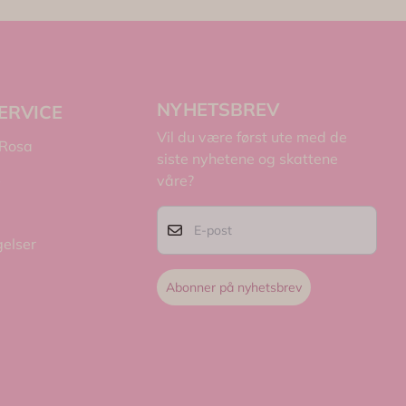
NYHETSBREV
ERVICE
Vil du være først ute med de
 Rosa
siste nyhetene og skattene
s
våre?
E-post
gelser
Abonner på nyhetsbrev