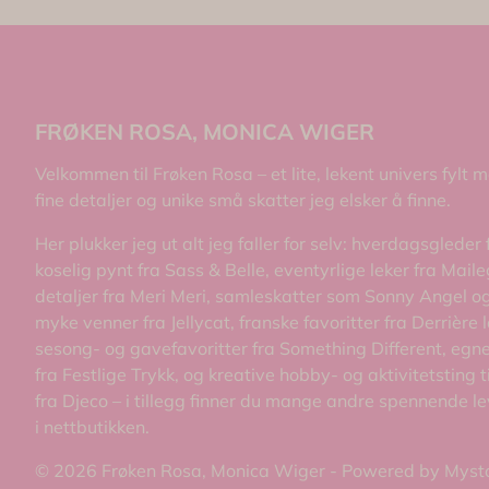
FRØKEN ROSA, MONICA WIGER
Velkommen til Frøken Rosa – et lite, lekent univers fylt 
fine detaljer og unike små skatter jeg elsker å finne.
Her plukker jeg ut alt jeg faller for selv: hverdagsgleder 
koselig pynt fra Sass & Belle, eventyrlige leker fra Maileg
detaljer fra Meri Meri, samleskatter som Sonny Angel og
myke venner fra Jellycat, franske favoritter fra Derrière l
sesong- og gavefavoritter fra Something Different, egne
fra Festlige Trykk, og kreative hobby- og aktivitetsting t
fra Djeco – i tillegg finner du mange andre spennende l
i nettbutikken.
© 2026 Frøken Rosa, Monica Wiger - Powered by
Myst