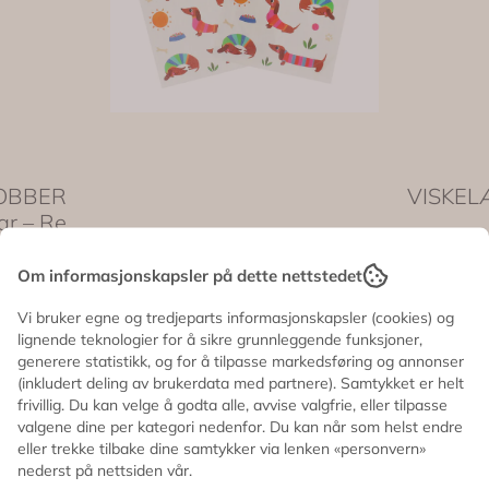
OBBER
VISKEL
ar – Rex
20,-
Om informasjonskapsler på dette nettstedet
På lager
Vi bruker egne og tredjeparts informasjonskapsler (cookies) og
lignende teknologier for å sikre grunnleggende funksjoner,
generere statistikk, og for å tilpasse markedsføring og annonser
TATOVERING –
(inkludert deling av brukerdata med partnere). Samtykket er helt
Dachshund – Rex
frivillig. Du kan velge å godta alle, avvise valgfrie, eller tilpasse
valgene dine per kategori nedenfor. Du kan når som helst endre
London
50,-
eller trekke tilbake dine samtykker via lenken «personvern»
På lager
nederst på nettsiden vår.