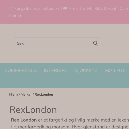
Hopp til innhold
🤍 Fargerik norsk nettbutikk | 🚚 Frakt fra 99,- Klikk & Hent i Oslo
Klarna
SOMMERSALG
INTERIØR
KJØKKEN
MAILEG
Hjem
/
Merker
/
RexLondon
RexLondon
Rex London
er et fargerikt og livlig merke med en leke
litt mer fargerik og morsom. Hver gjenstand er designet