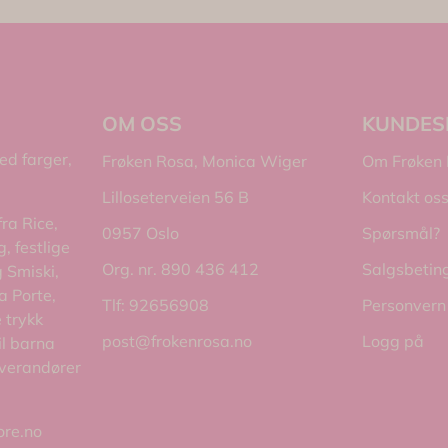
OM OSS
KUNDES
med farger,
Frøken Rosa, Monica Wiger
Om Frøken
Lilloseterveien 56 B
Kontakt os
fra Rice,
0957 Oslo
Spørsmål?
, festlige
Org. nr. 890 436 412
Salgsbetin
 Smiski,
a Porte,
Tlf:
92656908
Personvern
 trykk
post@frokenrosa.no
Logg på
il barna
everandører
ore.no