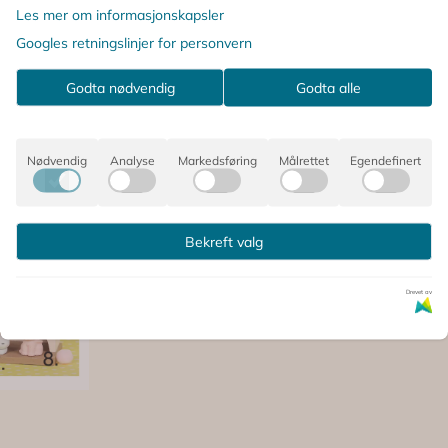
Kjøp
Les mer om informasjonskapsler
Googles retningslinjer for personvern
Godta nødvendig
Godta alle
Nødvendig
Analyse
Markedsføring
Målrettet
Egendefinert
Bekreft valg
Drevet av