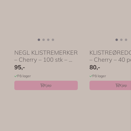
NEGL KLISTREMERKER
KLISTREØRED
– Cherry – 100 stk – ...
– Cherry – 40 p
...
95,-
80,-
På lager
På lager
Kjøp
Kjøp