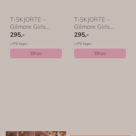
T-SKJORTE –
T-SKJORTE –
Gilmore Girls
Gilmore Girls
Rewatch Season –
Season – ...
295,-
295,-
...
På lager
På lager
Kjøp
Kjøp