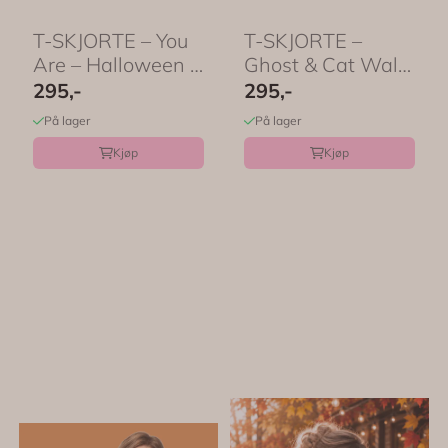
T-SKJORTE – You
T-SKJORTE –
Are – Halloween -
Ghost & Cat Walk
Festligetrykk
– Festligetrykk
295,-
295,-
På lager
På lager
Kjøp
Kjøp