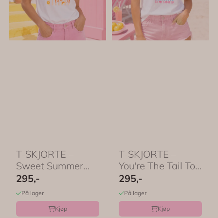
T-SKJORTE –
T-SKJORTE –
Sweet Summer
You're The Tail To
Time –
My Lobster – ...
295,-
295,-
Festligtrykk
På lager
På lager
Kjøp
Kjøp