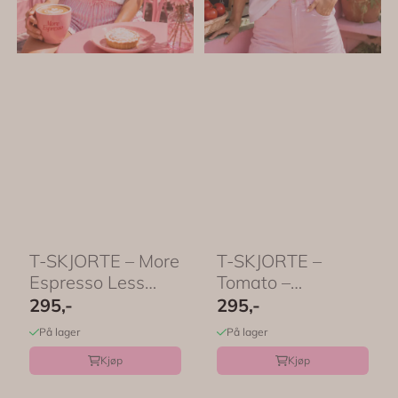
T-SKJORTE – More
T-SKJORTE –
Espresso Less
Tomato –
Depresso – ...
Festligtrykk
295,-
295,-
På lager
På lager
Kjøp
Kjøp