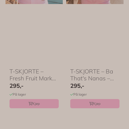
T-SKJORTE –
T-SKJORTE – Ba
Fresh Fruit Market
That's Nanas –
– Festligtrykk
Festligtrykk
295,-
295,-
På lager
På lager
Kjøp
Kjøp