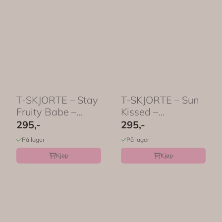
T-SKJORTE – Stay
T-SKJORTE – Sun
Fruity Babe –
Kissed –
Festligtrykk
Festligetrykk
295,-
295,-
På lager
På lager
Kjøp
Kjøp