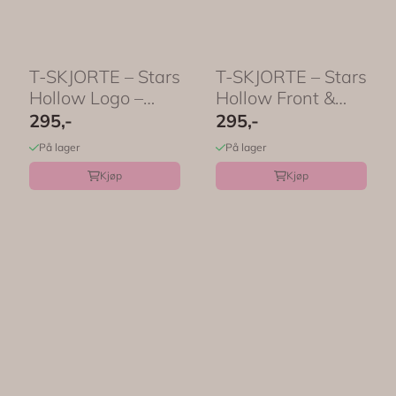
T-SKJORTE – Stars
T-SKJORTE – Stars
Hollow Logo –
Hollow Front &
Festligetrykk
Back – ...
295,-
295,-
På lager
På lager
Kjøp
Kjøp