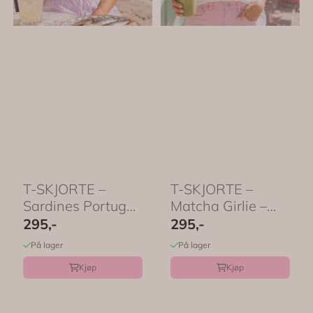
T-SKJORTE –
T-SKJORTE –
Sardines Portugal
Matcha Girlie –
– Festligtrykk
Festligtrykk
295,-
295,-
På lager
På lager
Kjøp
Kjøp