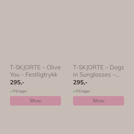
T-SKJORTE – Olive
T-SKJORTE – Dogs
You – Festligtrykk
in Sunglasses –
Festligtrykk
295,-
295,-
På lager
På lager
Kjøp
Kjøp