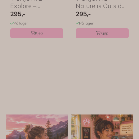
Explore –
Nature is Outside
Festligetrykk
– Festligetrykk
295,-
295,-
På lager
På lager
Kjøp
Kjøp