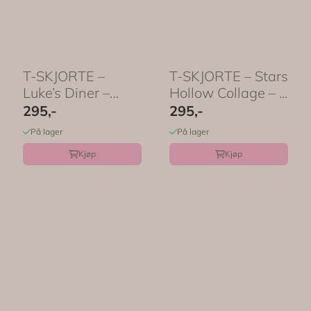
T-SKJORTE –
T-SKJORTE – Stars
Luke’s Diner –
Hollow Collage – ...
Festligetrykk
295,-
295,-
På lager
På lager
Kjøp
Kjøp