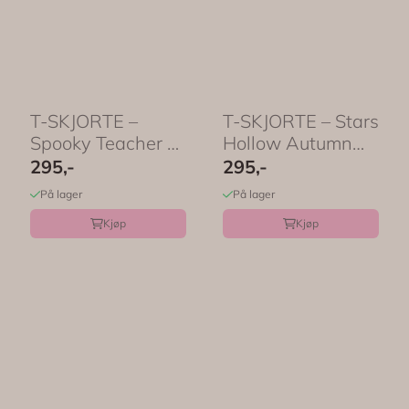
T-SKJORTE –
T-SKJORTE – Stars
Spooky Teacher –
Hollow Autumn
Festligetrykk
Festival – ...
295,-
295,-
På lager
På lager
Kjøp
Kjøp