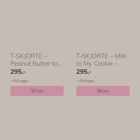
T-SKJORTE –
T-SKJORTE – Milk
Peanut Butter to
to My Cookie –
My Toast – ...
Festligetrykk
295,-
295,-
På lager
På lager
Kjøp
Kjøp