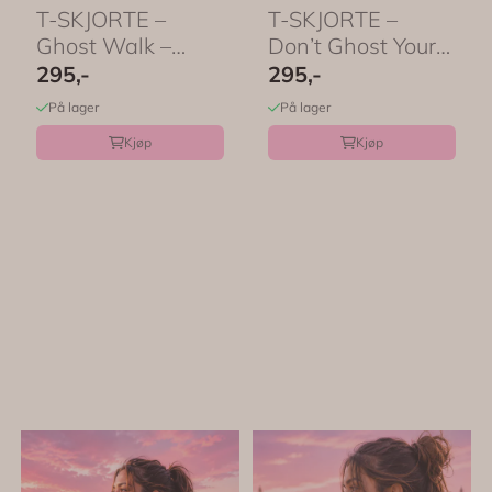
T-SKJORTE –
T-SKJORTE –
Ghost Walk –
Don’t Ghost Your
Festligetrykk
Feelings – ...
295,-
295,-
På lager
På lager
Kjøp
Kjøp