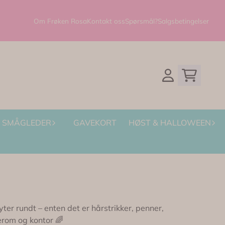
Om Frøken Rosa
Kontakt oss
Spørsmål?
Salgsbetingelser
SMÅGLEDER
GAVEKORT
HØST & HALLOWEEN
ter rundt – enten det er hårstrikker, penner,
erom og kontor 🌈