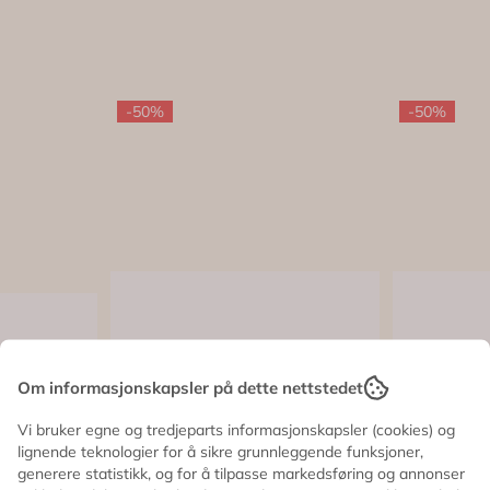
-50%
-50%
Om informasjonskapsler på dette nettstedet
Vi bruker egne og tredjeparts informasjonskapsler (cookies) og
lignende teknologier for å sikre grunnleggende funksjoner,
generere statistikk, og for å tilpasse markedsføring og annonser