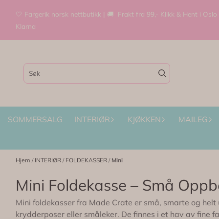
Hopp til innhold
🤍 Fargerik norsk nettbutikk | 🚚 Frakt fra 99,- Klikk & Hent i Oslo
Klarna
SOMMERSALG
INTERIØR
KJØKKEN
MAILEG
Hjem
/
INTERIØR
/
FOLDEKASSER
/
Mini
Mini Foldekasse – Små Oppb
Mini foldekasser fra Made Crate er små, smarte og helt ui
krydderposer eller småleker. De finnes i et hav av fine