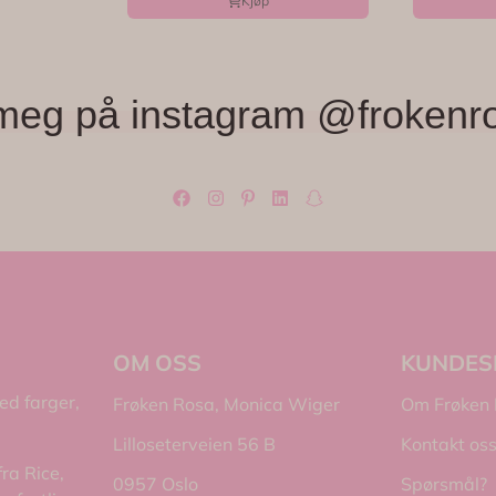
Kjøp
meg på instagram @frokenr
OM OSS
KUNDES
med farger,
Frøken Rosa, Monica Wiger
Om Frøken
Lilloseterveien 56 B
Kontakt os
fra Rice,
0957 Oslo
Spørsmål?