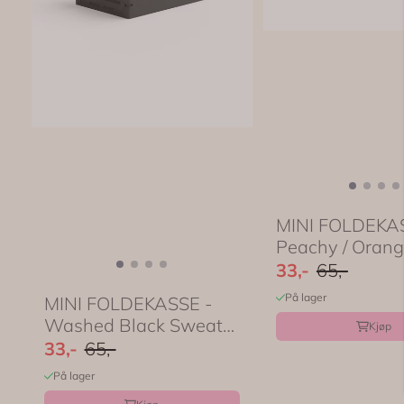
MINI FOLDEKA
Peachy / Orange
Made Crate
33,-
65,-
På lager
MINI FOLDEKASSE -
Washed Black Sweater
Kjøp
- Made Crate
33,-
65,-
På lager