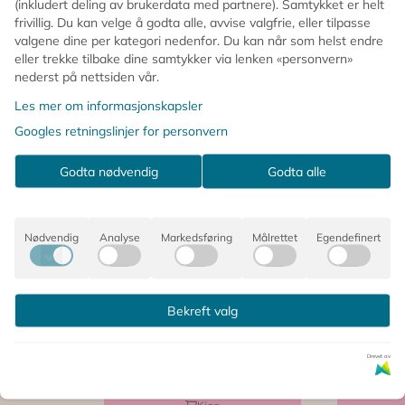
(inkludert deling av brukerdata med partnere). Samtykket er helt
frivillig. Du kan velge å godta alle, avvise valgfrie, eller tilpasse
valgene dine per kategori nedenfor. Du kan når som helst endre
eller trekke tilbake dine samtykker via lenken «personvern»
nederst på nettsiden vår.
Les mer om informasjonskapsler
Googles retningslinjer for personvern
Godta nødvendig
Godta alle
SSE -
Nødvendig
Analyse
Markedsføring
Målrettet
Egendefinert
 -
MINI FOLDEKASSE -
MINI FOL
Bekreft valg
Milk - Made Crate
Cube Bl
Crate
33,-
65,-
33,-
65,
Drevet av
På lager
På lager