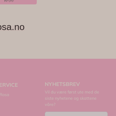
Kjøp
osa.no
NYHETSBREV
ERVICE
Vil du være først ute med de
 Rosa
siste nyhetene og skattene
s
våre?
E-post