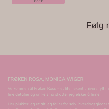
Kjøp
Følg 
FRØKEN ROSA, MONICA WIGER
Velkommen til Frøken Rosa – et lite, lekent univers fylt 
fine detaljer og unike små skatter jeg elsker å finne.
Her plukker jeg ut alt jeg faller for selv: hverdagsgleder 