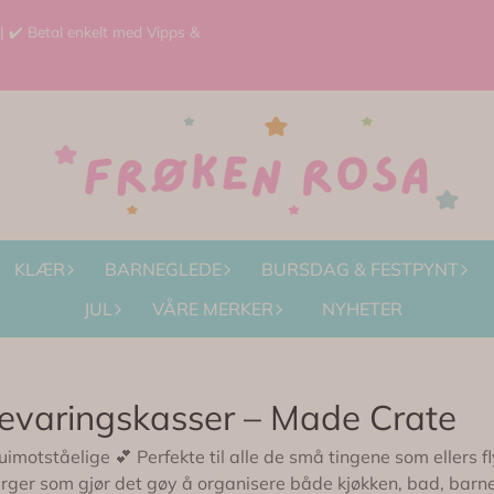
 | ✔️ Betal enkelt med Vipps &
KLÆR
BARNEGLEDE
BURSDAG & FESTPYNT
JUL
VÅRE MERKER
NYHETER
evaringskasser – Made Crate
motståelige 💕 Perfekte til alle de små tingene som ellers fly
 farger som gjør det gøy å organisere både kjøkken, bad, barn