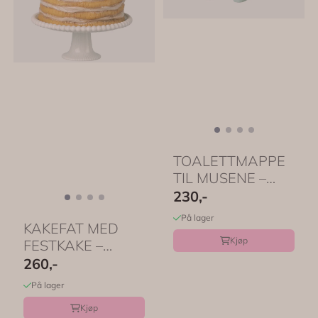
TOALETTMAPPE
TIL MUSENE –
Mintstriper –
230,-
Maileg
På lager
KAKEFAT MED
Kjøp
FESTKAKE –
Kremhvit kake til
260,-
mus – ...
På lager
Kjøp