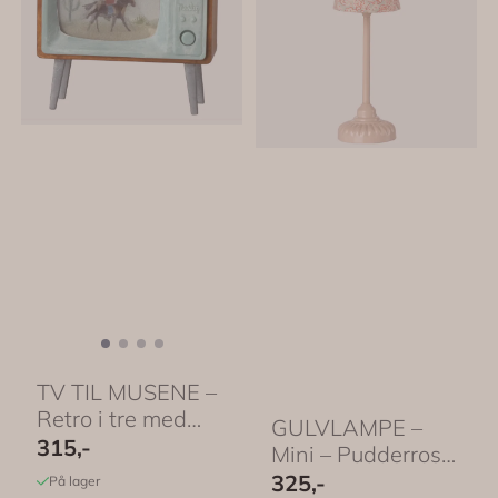
TV TIL MUSENE –
Retro i tre med
GULVLAMPE –
skjermbilde – ...
315,-
Mini – Pudderrosa
– Maileg
325,-
På lager