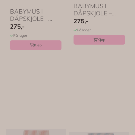
BABYMUS I
BABYMUS I
DÅPSKJOLE –
DÅPSKJOLE –
Pudderrosa kjole
275,-
Mintgrønn kjole
275,-
med blonder ...
På lager
med blonder ...
På lager
Kjøp
Kjøp