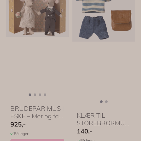
BRUDEPAR MUS I
KLÆR TIL
ESKE – Mor og far
STOREBRORMUS
mus – Maileg
925,-
– Shorts, t-skjorte
140,-
På lager
og ryggsekk ...
På lager