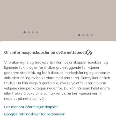
TOALETTMAPPE
BADEKAR TIL
TIL MUSENE –
MUSENE – Rosa –
Om informasjonskapsler på dette nettstedet
Korallstriper – ...
230,-
Maileg
220,-
Vi bruker egne og tredjeparts informasjonskapsler (cookies) og
På lager
lignende teknologier for å sikre grunnleggende funksjoner,
På lager
generere statistikk, og for å tilpasse markedsføring og annonser
Kjøp
Kjøp
(inkludert deling av brukerdata med partnere). Samtykket er helt
frivillig. Du kan velge å godta alle, avvise valgfrie, eller tilpasse
valgene dine per kategori nedenfor. Du kan når som helst endre
eller trekke tilbake dine samtykker via lenken «personvern»
nederst på nettsiden vår.
Les mer om informasjonskapsler
Googles retningslinjer for personvern