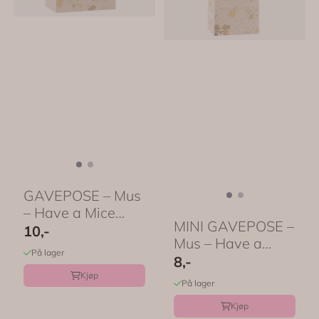
GAVEPOSE – Mus
– Have a Mice
MINI GAVEPOSE –
Day – Maileg
10,-
Mus – Have a
På lager
Mice Day – ...
8,-
Kjøp
På lager
Kjøp