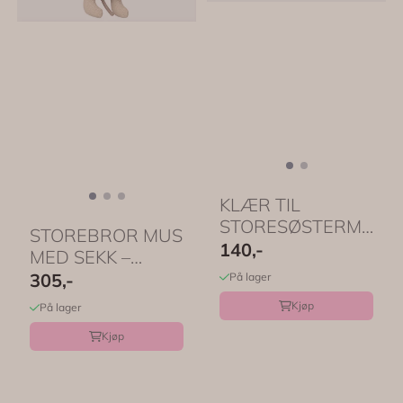
KLÆR TIL
STORESØSTERMUS
STOREBROR MUS
– Korallfarget
140,-
MED SEKK –
skjørt, genser ...
Blåstripete genser
305,-
På lager
og ...
Kjøp
På lager
Kjøp