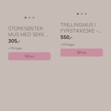
TRILLINGMUS I
STORESØSTER
FYRSTIKKESKE –
MUS MED SEKK –
Rutete dresser – ...
550,-
Skolemus i
305,-
På lager
blomstrete ...
På lager
Kjøp
Kjøp