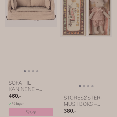
SOFA TIL
KANINENE –
Beige lin med
460,-
STORESØSTER-
myke puter – ...
MUS I BOKS –
På lager
Rosa nattøy –
380,-
Kjøp
Maileg