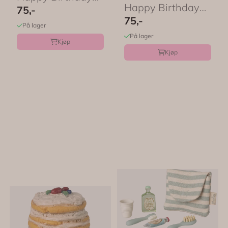
Happy Birthday
Unicorn – 12 pk ...
75,-
Cowboy – 12 pk ...
75,-
På lager
På lager
Kjøp
Kjøp