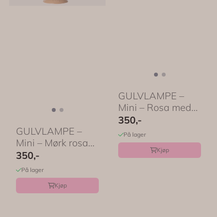
GULVLAMPE –
Mini – Rosa med
blomsterskjerm ...
350,-
GULVLAMPE –
På lager
Mini – Mørk rosa
Kjøp
med
350,-
blomsterskjerm ...
På lager
Kjøp