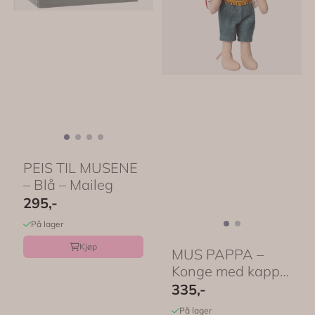
PEIS TIL MUSENE
– Blå – Maileg
295,-
På lager
Kjøp
MUS PAPPA –
Konge med kappe
– Maileg
335,-
På lager