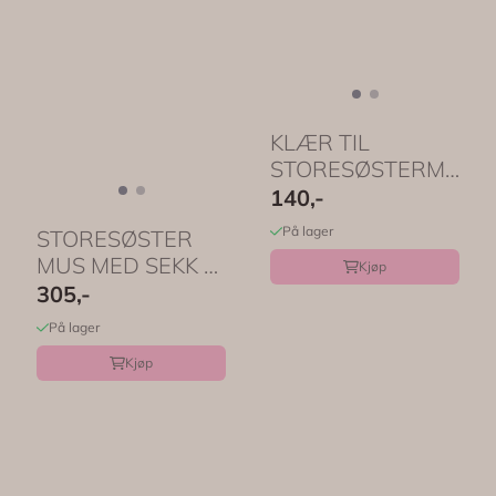
KLÆR TIL
STORESØSTERMUS
– Skjørt, genser og
140,-
grønn ...
På lager
STORESØSTER
MUS MED SEKK –
Kjøp
Korallfarget skjørt
305,-
og ...
På lager
Kjøp