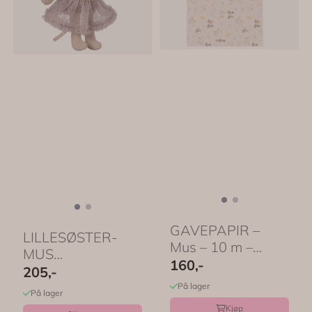
GAVEPAPIR –
LILLESØSTER-
Mus – 10 m –
MUS
Have a Mice Day
160,-
BALETTDANSER
205,-
...
– Heather –
På lager
På lager
Maileg
Kjøp