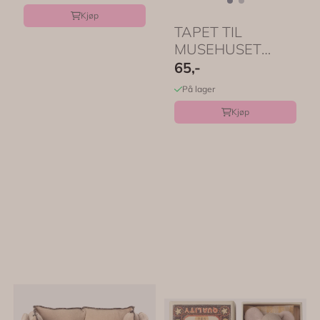
Kjøp
TAPET TIL
MUSEHUSET
ANNEKS – til 3
65,-
rom – Maileg
På lager
Kjøp