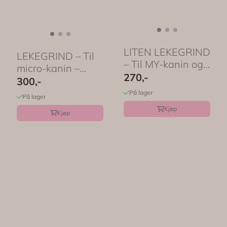
LITEN LEKEGRIND
LEKEGRIND – Til
– Til MY-kanin og
micro-kanin –
mus – Rosa ...
270,-
Mørk rosa med ...
300,-
På lager
På lager
Kjøp
Kjøp