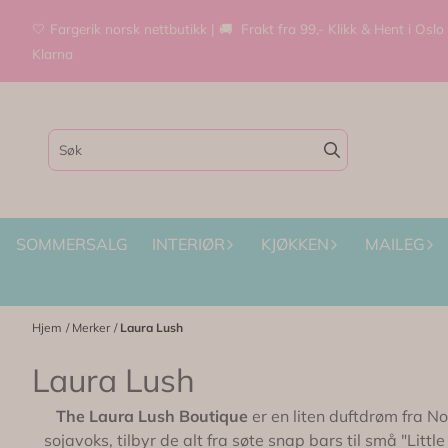
Hopp til innhold
🤍 Fargerik norsk nettbutikk | 🚚 Frakt fra 99,- Klikk & Hent i Oslo
Klarna
SOMMERSALG
INTERIØR
KJØKKEN
MAILEG
Hjem
/
Merker
/
Laura Lush
Laura Lush
The Laura Lush Boutique
er en liten duftdrøm fra N
sojavoks, tilbyr de alt fra søte snap bars til små "Lit