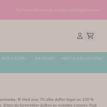
Om Frøken Rosa
Kontakt oss
Spørsmål?
Salgsbetingelser
SMÅGLEDER
GAVEKORT
HØST & HALLOWEEN
 omtanke. 🌸 Med over 70 ulike dufter laget av 100 %
e. Enten du foretrekker duften av nybakte s'mores, frisk