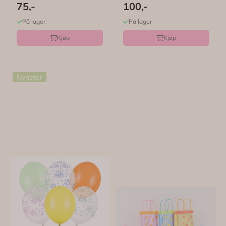
Pastellmix -
Pastell - 6 pk -
75,-
100,-
PartyDeco
PartyDeco
På lager
På lager
Kjøp
Kjøp
Nyheter