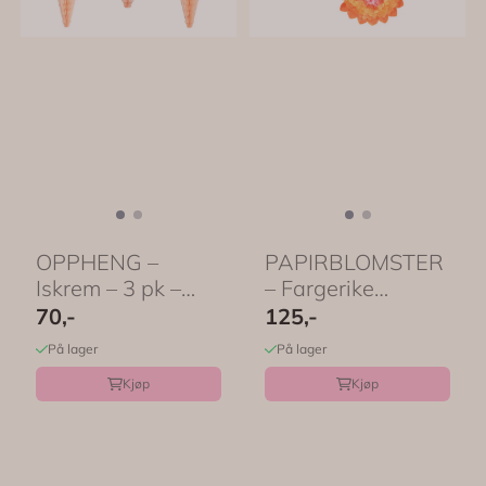
OPPHENG –
PAPIRBLOMSTER
Iskrem – 3 pk –
– Fargerike
PartyDeco
blomster – 3 pk ...
70,-
125,-
På lager
På lager
Kjøp
Kjøp