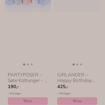
PARTYPOSER –
GIRLANDER –
Søte Kattunger – 8
Happy Birthday
pk – Meri ...
Honeycomb – Meri
190,-
425,-
...
På lager
På lager
Kjøp
Kjøp