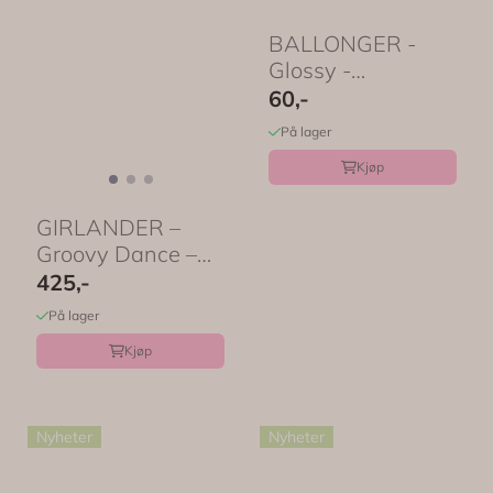
BALLONGER -
Glossy -
Champagnegull -
60,-
30 cm - 10 pk - ...
På lager
Kjøp
GIRLANDER –
Groovy Dance –
Meri Meri
425,-
På lager
Kjøp
Nyheter
Nyheter