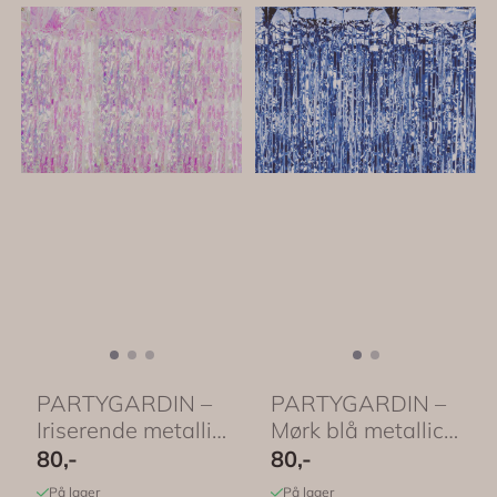
PARTYGARDIN –
PARTYGARDIN –
Iriserende metallic
Mørk blå metallic –
– PartyDeco
PartyDeco
80,-
80,-
På lager
På lager