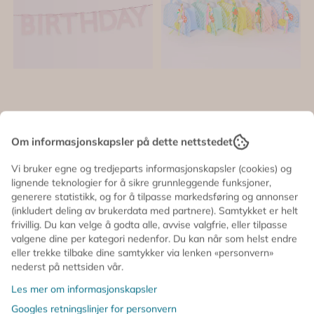
Om informasjonskapsler på dette nettstedet
Vi bruker egne og tredjeparts informasjonskapsler (cookies) og
lignende teknologier for å sikre grunnleggende funksjoner,
generere statistikk, og for å tilpasse markedsføring og annonser
(inkludert deling av brukerdata med partnere). Samtykket er helt
frivillig. Du kan velge å godta alle, avvise valgfrie, eller tilpasse
valgene dine per kategori nedenfor. Du kan når som helst endre
eller trekke tilbake dine samtykker via lenken «personvern»
GIRLANDER –
PARTYPOSER –
nederst på nettsiden vår.
Rosa Happy
Charms – 8-pk –
Birthday – Meri
Meri Meri
190,-
190,-
Les mer om informasjonskapsler
Meri
Googles retningslinjer for personvern
På lager
På lager