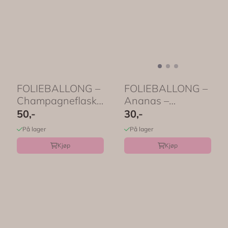
FOLIEBALLONG –
FOLIEBALLONG –
Champagneflaske
Ananas –
– PartyDeco
PartyDeco
50,-
30,-
På lager
På lager
Kjøp
Kjøp