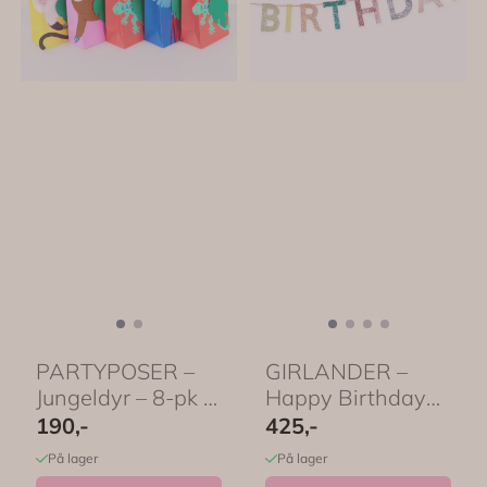
PARTYPOSER –
GIRLANDER –
Jungeldyr – 8-pk –
Happy Birthday
Meri Meri
med glitter – Meri
190,-
425,-
...
På lager
På lager