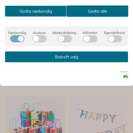
Kjøp
Kjøp
Godta nødvendig
Godta alle
Nødvendig
Analyse
Markedsføring
Målrettet
Egendefinert
Bekreft valg
Drevet av