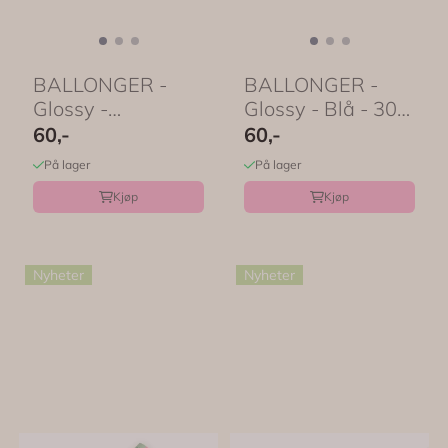
BALLONGER -
BALLONGER -
Glossy -
Glossy - Blå - 30
Flaskegrønn - 30
cm - 10 pk -
60,-
60,-
cm - 10 pk - ...
PartyDeco
På lager
På lager
Kjøp
Kjøp
Nyheter
Nyheter