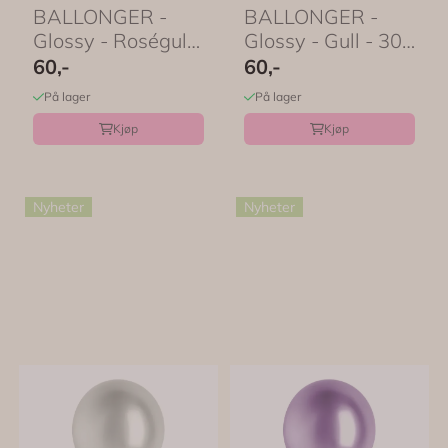
BALLONGER -
BALLONGER -
Glossy - Roségull
Glossy - Gull - 30
- 30 cm - 10 pk -
cm - 10 pk -
60,-
60,-
PartyDeco
PartyDeco
På lager
På lager
Kjøp
Kjøp
Nyheter
Nyheter