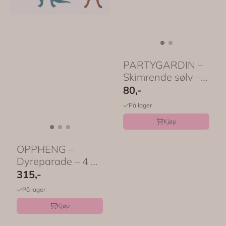
PARTYGARDIN –
Skimrende sølv –
PartyDeco
80,-
På lager
Kjøp
OPPHENG –
Dyreparade – 4 pk
– Meri Meri
315,-
På lager
Kjøp