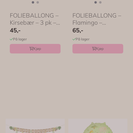
FOLIEBALLONG –
FOLIEBALLONG –
Kirsebær – 3 pk –
Flamingo –
...
PartyDeco
45,-
65,-
På lager
På lager
Kjøp
Kjøp