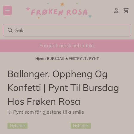
Hopp til innhold
Fargerik norsk nettbutikk
Hjem
/
BURSDAG & FESTPYNT
/
PYNT
Ballonger, Oppheng Og
Konfetti | Pynt Til Bursdag
Hos Frøken Rosa
🎊 Pynt som får gjestene til å smile
Nyheter
Nyheter