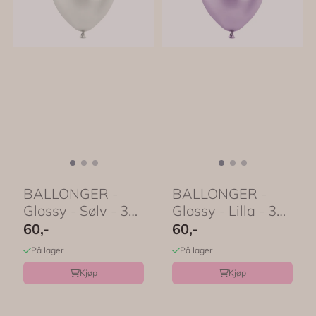
BALLONGER -
BALLONGER -
Glossy - Sølv - 30
Glossy - Lilla - 30
cm - 10 pk -
cm - 10 pk -
60,-
60,-
PartyDeco
PartyDeco
På lager
På lager
Kjøp
Kjøp