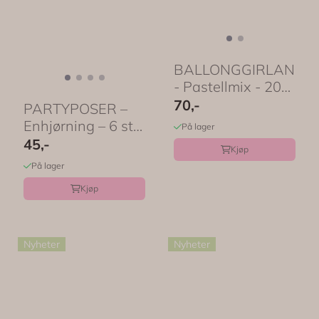
BALLONGGIRLANDE
- Pastellmix - 20
ballonger -
70,-
PARTYPOSER –
PartyDeco
Enhjørning – 6 stk
På lager
– ...
45,-
Kjøp
På lager
Kjøp
Nyheter
Nyheter