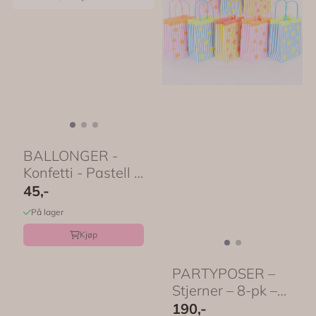
BALLONGER -
Konfetti - Pastell -
6 pk - PartyDeco
45,-
På lager
Kjøp
PARTYPOSER –
Stjerner – 8-pk –
Meri Meri
190,-