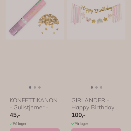
KONFETTIKANON
GIRLANDER -
- Gullstjerner -
Happy Birthday
PartyDeco
Enhjørning -
45,-
100,-
PartyDeco
På lager
På lager