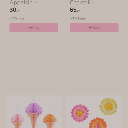
Appelsin –
Cocktail –
PartyDeco
PartyDeco
30,-
65,-
På lager
På lager
Kjøp
Kjøp