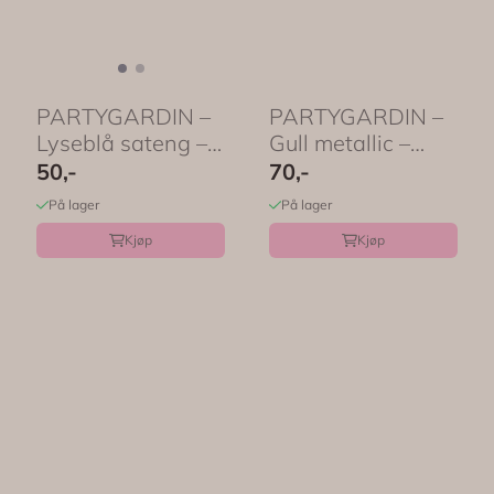
PARTYGARDIN –
PARTYGARDIN –
Lyseblå sateng –
Gull metallic –
PartyDeco
PartyDeco
50,-
70,-
På lager
På lager
Kjøp
Kjøp