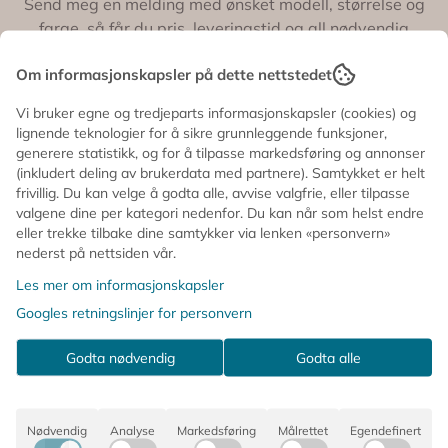
Send meg en melding med ønsket modell, størrelse og
farge, så får du pris, leveringstid og all nødvendig
informasjon før bestillingen gjennomføres.
Om informasjonskapsler på dette nettstedet
Vi bruker egne og tredjeparts informasjonskapsler (cookies) og
lignende teknologier for å sikre grunnleggende funksjoner,
generere statistikk, og for å tilpasse markedsføring og annonser
(inkludert deling av brukerdata med partnere). Samtykket er helt
frivillig. Du kan velge å godta alle, avvise valgfrie, eller tilpasse
valgene dine per kategori nedenfor. Du kan når som helst endre
eller trekke tilbake dine samtykker via lenken «personvern»
nederst på nettsiden vår.
Les mer om informasjonskapsler
Googles retningslinjer for personvern
Godta nødvendig
Godta alle
Nødvendig
Analyse
Markedsføring
Målrettet
Egendefinert