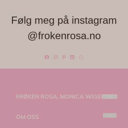
Følg meg på instagram
@frokenrosa.no
FRØKEN ROSA, MONICA WIGER
Velkommen til Frøken Rosa – et lite, lekent
univers fylt med farger, fine detaljer og unike
OM OSS
små skatter jeg elsker å finne.
Frøken Rosa, Monica Wiger