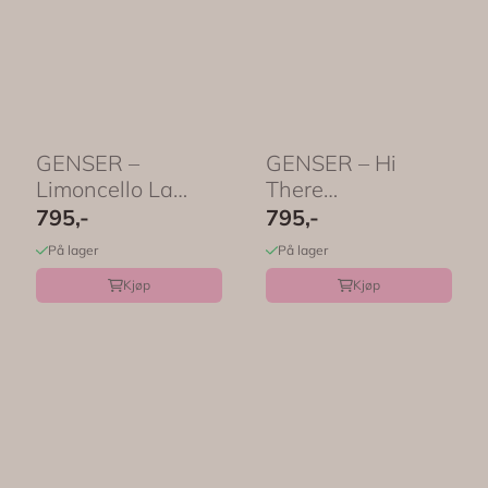
GENSER –
GENSER – Hi
Limoncello La
There
Dolce Vita – ...
Jordbærvenner –
795,-
795,-
Festligetrykk
På lager
På lager
Kjøp
Kjøp