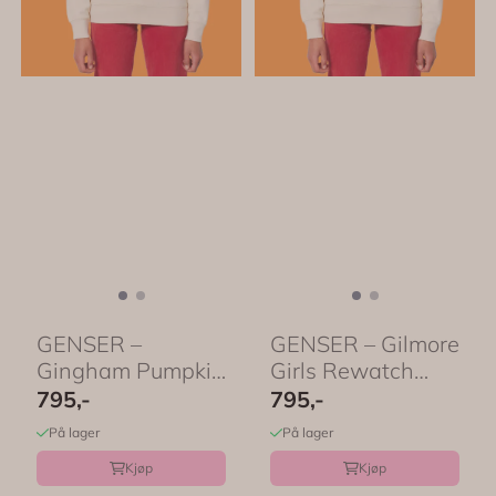
GENSER –
GENSER – Gilmore
Gingham Pumpkin
Girls Rewatch
– 8 farger – ...
Season – 8 ...
795,-
795,-
På lager
På lager
Kjøp
Kjøp