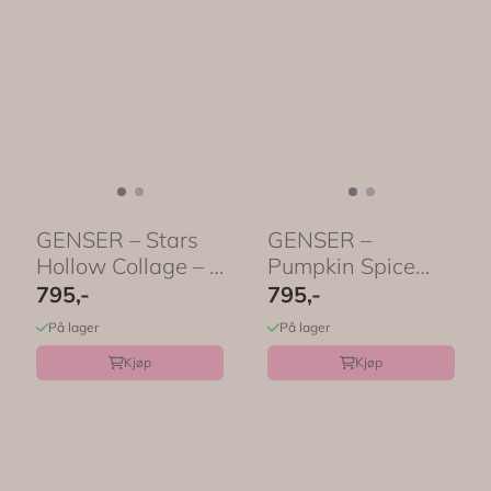
GENSER – Stars
GENSER –
Hollow Collage – 8
Pumpkin Spice
farger ...
Ghost – 8 farger ...
795,-
795,-
På lager
På lager
Kjøp
Kjøp