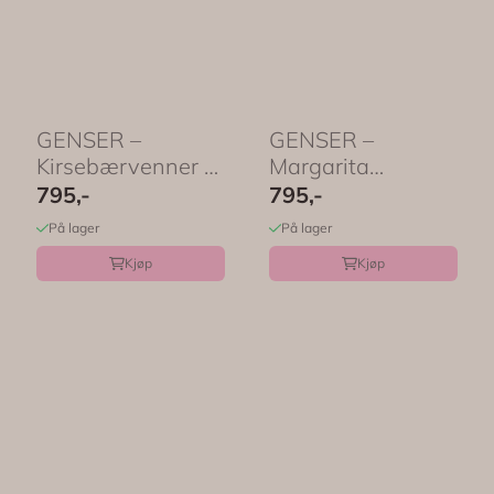
GENSER –
GENSER –
Kirsebærvenner –
Margarita
Festligetrykk
Cheaper Than
795,-
795,-
Therapy – ...
På lager
På lager
Kjøp
Kjøp