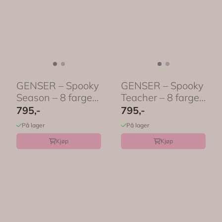
GENSER – Spooky
GENSER – Spooky
Season – 8 farger
Teacher – 8 farger
– ...
– ...
795,-
795,-
På lager
På lager
Kjøp
Kjøp