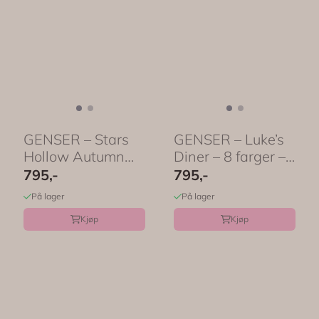
GENSER – Stars
GENSER – Luke’s
Hollow Autumn
Diner – 8 farger –
Festival – 8 ...
...
795,-
795,-
På lager
På lager
Kjøp
Kjøp