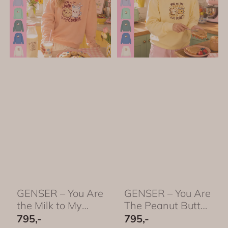
GENSER – You Are
GENSER – You Are
the Milk to My
The Peanut Butter
Cookie – ...
To My Toast ...
795,-
795,-