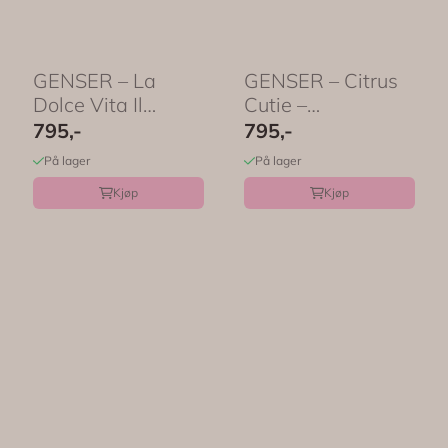
GENSER – La
GENSER – Citrus
Dolce Vita Il
Cutie –
Limone – ...
Festligetrykk
795,-
795,-
På lager
På lager
Kjøp
Kjøp