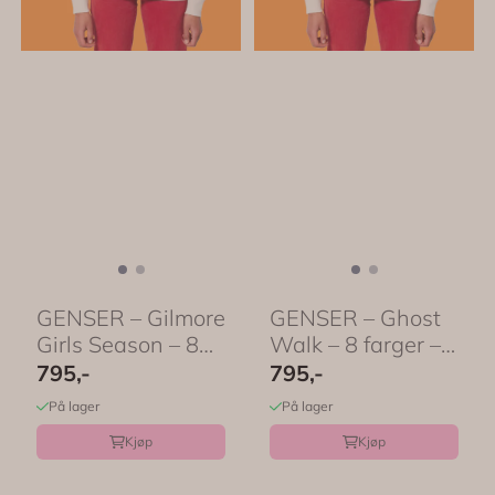
GENSER – Gilmore
GENSER – Ghost
Girls Season – 8
Walk – 8 farger –
farger ...
...
795,-
795,-
På lager
På lager
Kjøp
Kjøp