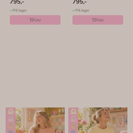
Festligetrykk
Festligetrykk
795,-
795,-
På lager
På lager
Kjøp
Kjøp