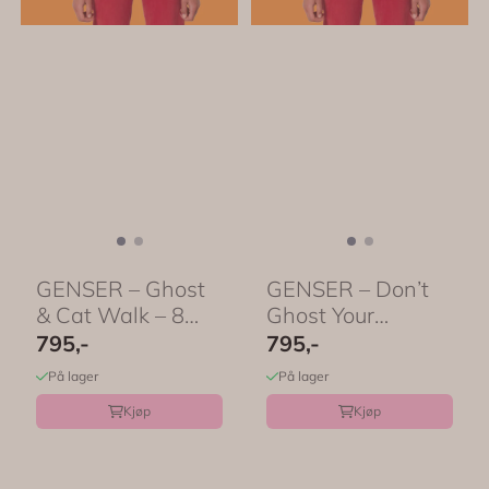
GENSER – Ghost
GENSER – Don’t
& Cat Walk – 8
Ghost Your
farger – ...
Feelings – 8 ...
795,-
795,-
På lager
På lager
Kjøp
Kjøp