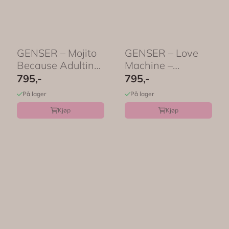
GENSER – Mojito
GENSER – Love
Because Adulting
Machine –
Is Hard – ...
Festligetrykk
795,-
795,-
På lager
På lager
Kjøp
Kjøp