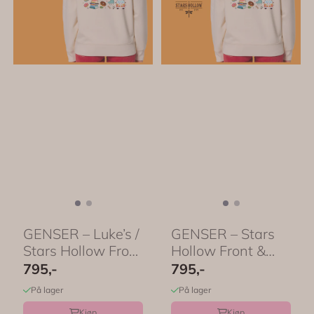
GENSER – Luke’s /
GENSER – Stars
Stars Hollow Front
Hollow Front &
& Back ...
Back – 8 farger ...
795,-
795,-
På lager
På lager
Kjøp
Kjøp