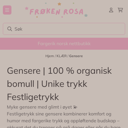
Hopp til innhold
Fargerik norsk nettbutikk
Hjem
/
KLÆR
/
Gensere
Gensere | 100 % organisk
bomull | Unike trykk 
Festligetrykk
Myke gensere med glimt i øyet 💫
Festligetrykk sine gensere kombinerer komfort og
humor med fargerike trykk og oppløftende budskap –
akkurat det du trenger på grå dager eller når du bare