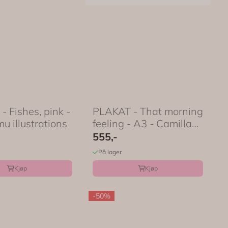
 Fishes, pink -
PLAKAT - That morning
 Fōmu illustrations
feeling - A3 - Camilla
Bergqvist
555,-
På lager
Kjøp
Kjøp
-50%