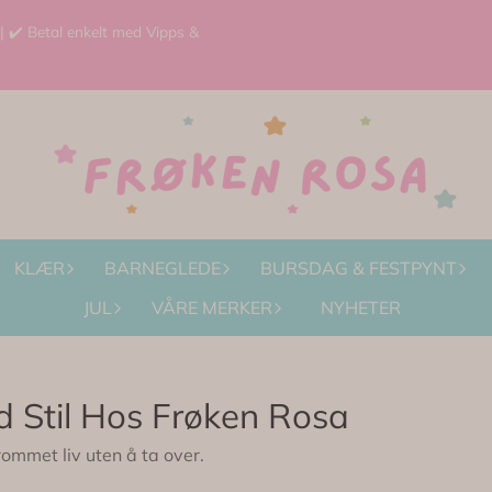
 | ✔️ Betal enkelt med Vipps &
KLÆR
BARNEGLEDE
BURSDAG & FESTPYNT
JUL
VÅRE MERKER
NYHETER
ed Stil Hos Frøken Rosa
rommet liv uten å ta over.