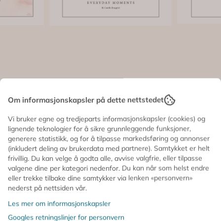
Om informasjonskapsler på dette nettstedet
Vi bruker egne og tredjeparts informasjonskapsler (cookies) og
lignende teknologier for å sikre grunnleggende funksjoner,
am
PLAKAT - Red Stool -
PLAKAT 
generere statistikk, og for å tilpasse markedsføring og annonser
illero
A3 - Camilla Bergqvist
A3 - Ca
(inkludert deling av brukerdata med partnere). Samtykket er helt
555,-
555,-
frivillig. Du kan velge å godta alle, avvise valgfrie, eller tilpasse
valgene dine per kategori nedenfor. Du kan når som helst endre
Ikke på lager
På lager
eller trekke tilbake dine samtykker via lenken «personvern»
Kontakt oss
nederst på nettsiden vår.
Les mer om informasjonskapsler
Googles retningslinjer for personvern