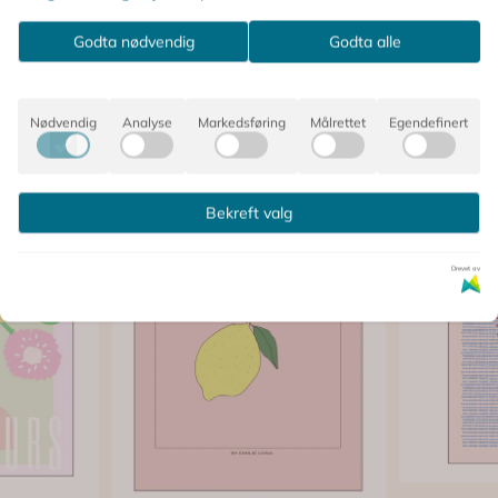
Godta nødvendig
Godta alle
Nødvendig
Analyse
Markedsføring
Målrettet
Egendefinert
Bekreft valg
Drevet av