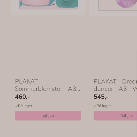
PLAKAT -
PLAKAT - Dre
Sommerblomster - A3 -
dancer - A3 - W
Fōmu Illustrations
Illustration
460,-
545,-
På lager
På lager
Kjøp
Kjøp