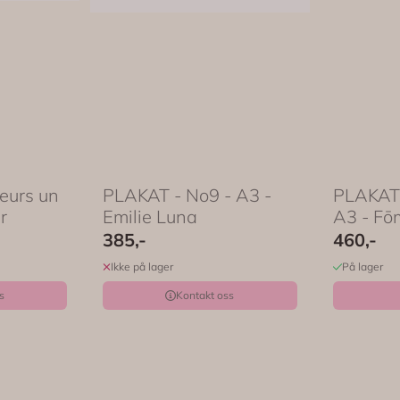
eurs un
PLAKAT - No9 - A3 -
PLAKAT -
er
Emilie Luna
A3 -
385,-
460,-
Ikke på lager
På lager
s
Kontakt oss