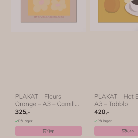
PLAKAT – Fleurs
PLAKAT – Hot 
Orange – A3 – Camilla
A3 – Tabblo
...
325,-
420,-
På lager
På lager
Kjøp
Kjøp