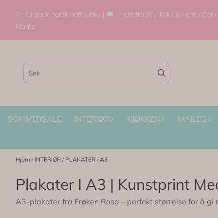
Hopp til innhold
🤍 Fargerik norsk nettbutikk | 🚚 Frakt fra 99,- Klikk & Hent i Oslo
Klarna
SOMMERSALG
INTERIØR
KJØKKEN
MAILEG
Hjem
/
INTERIØR
/
PLAKATER
/
A3
Plakater I A3 | Kunstprint M
A3-plakater fra Frøken Rosa – perfekt størrelse for å gi 