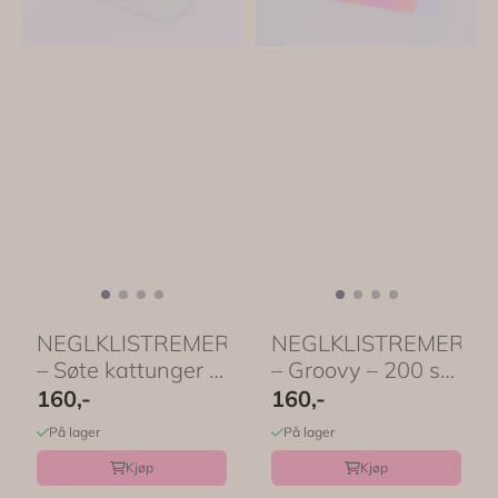
NEGLKLISTREMERKER
NEGLKLISTREMERKE
– Søte kattunger –
– Groovy – 200 stk
200 stk ...
– ...
160,-
160,-
På lager
På lager
Kjøp
Kjøp