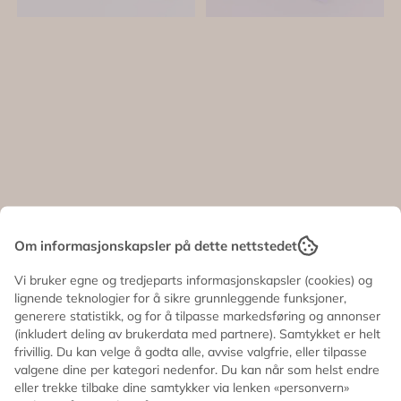
Om informasjonskapsler på dette nettstedet
NEGLKLISTREMERKER
NEGLKLISTREMERKE
– Enhjørning
– Havfrue – 200
Vi bruker egne og tredjeparts informasjonskapsler (cookies) og
Regnbue – 200 ...
stk – ...
160,-
160,-
lignende teknologier for å sikre grunnleggende funksjoner,
generere statistikk, og for å tilpasse markedsføring og annonser
På lager
På lager
(inkludert deling av brukerdata med partnere). Samtykket er helt
frivillig. Du kan velge å godta alle, avvise valgfrie, eller tilpasse
Kjøp
Kjøp
valgene dine per kategori nedenfor. Du kan når som helst endre
eller trekke tilbake dine samtykker via lenken «personvern»