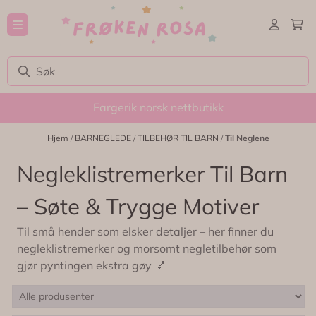
Hopp til innhold
Fargerik norsk nettbutikk
Hjem
/
BARNEGLEDE
/
TILBEHØR TIL BARN
/
Til Neglene
Negleklistremerker Til Barn
– Søte & Trygge Motiver
Til små hender som elsker detaljer – her finner du
negleklistremerker og morsomt negletilbehør som
gjør pyntingen ekstra gøy 💅