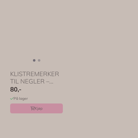
KLISTREMERKER
TIL NEGLER –
Petite Fleur – 60 ...
80,-
På lager
Kjøp