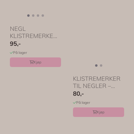
NEGL
KLISTREMERKER
– Cherry – 100 stk
95,-
– ...
På lager
Kjøp
KLISTREMERKER
TIL NEGLER –
Fugler og fjær – 60
80,-
...
På lager
Kjøp