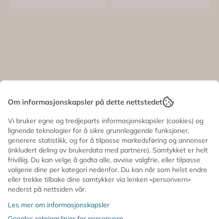
Om informasjonskapsler på dette nettstedet
HÅRSTRIKK -
HÅRSTRIKK -
Vi bruker egne og tredjeparts informasjonskapsler (cookies) og
KKnekki - Coral
KKnekki - Coral -
lignende teknologier for å sikre grunnleggende funksjoner,
generere statistikk, og for å tilpasse markedsføring og annonser
Glitter - Bon Dep
Bon Dep
30,-
30,-
(inkludert deling av brukerdata med partnere). Samtykket er helt
frivillig. Du kan velge å godta alle, avvise valgfrie, eller tilpasse
På lager
På lager
valgene dine per kategori nedenfor. Du kan når som helst endre
Kjøp
Kjøp
eller trekke tilbake dine samtykker via lenken «personvern»
nederst på nettsiden vår.
Les mer om informasjonskapsler
Googles retningslinjer for personvern