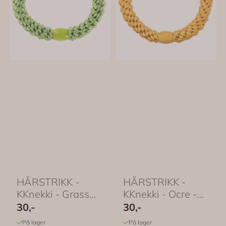
HÅRSTRIKK -
HÅRSTRIKK -
KKnekki - Grass
KKnekki - Ocre -
Green - Bon Dep
Bon Dep
30,-
30,-
På lager
På lager