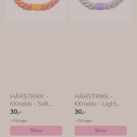
HÅRSTRIKK -
HÅRSTRIKK -
KKnekki - Soft
KKnekki - Light
Chilli - Bon Dep
Lavendel - Bon
30,-
30,-
Dep
På lager
På lager
Kjøp
Kjøp