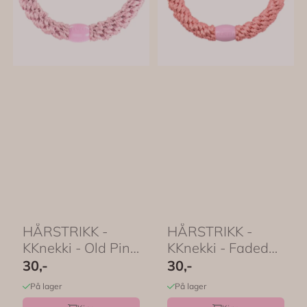
HÅRSTRIKK -
HÅRSTRIKK -
KKnekki - Old Pink
KKnekki - Faded
- Bon Dep
Rose - Bon Dep
30,-
30,-
På lager
På lager