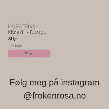
HÅRSTRIKK -
KKnekki - Dusty
Lavender Glitter -
30,-
Bon Dep
På lager
Kjøp
Følg meg på instagram
@frokenrosa.no