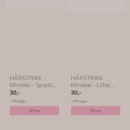
HÅRSTRIKK -
HÅRSTRIKK -
KKnekki - Sparkle
KKnekki - Lillac
Blue Glitter - Bon
Glitter - Bon Dep
30,-
30,-
Dep
På lager
På lager
Kjøp
Kjøp