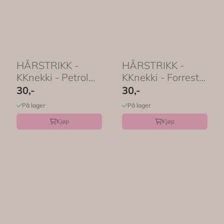
HÅRSTRIKK -
HÅRSTRIKK -
KKnekki - Petrol
KKnekki - Forrest
Green - Bon Dep
Green - Bon Dep
30,-
30,-
På lager
På lager
Kjøp
Kjøp