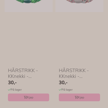
HÅRSTRIKK -
HÅRSTRIKK -
KKnekki -
KKnekki -
Esmeralda Glitter
Rainbow Glitter -
30,-
30,-
- Bon Dep
Bon Dep
På lager
På lager
Kjøp
Kjøp