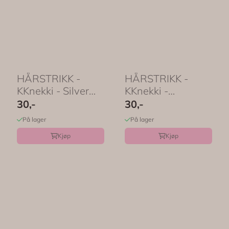
HÅRSTRIKK -
HÅRSTRIKK -
KKnekki - Silver
KKnekki -
Glitter - Bon Dep
Rasberry - Bon
30,-
30,-
Dep
På lager
På lager
Kjøp
Kjøp