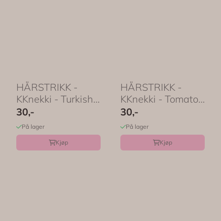
HÅRSTRIKK -
HÅRSTRIKK -
KKnekki - Turkish
KKnekki - Tomato -
Glitter - Bon Dep
Bon Dep
30,-
30,-
På lager
På lager
Kjøp
Kjøp