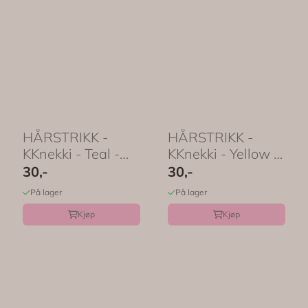
HÅRSTRIKK -
HÅRSTRIKK -
KKnekki - Teal -
KKnekki - Yellow -
Bon Dep
Bon Dep
30,-
30,-
På lager
På lager
Kjøp
Kjøp