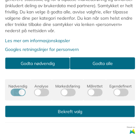
(inkludert deling av brukerdata med partnere). Samtykket er helt
frivillig. Du kan velge å godta alle, avvise valgfrie, eller tilpasse
valgene dine per kategori nedenfor. Du kan når som helst endre
eller trekke tilbake dine samtykker via lenken «personvern»
nederst på nettsiden vår.
Les mer om informasjonskapsler
Googles retningslinjer for personvern
Godta nødvendig
Godta alle
Nødvendig
Analyse
Markedsføring
Målrettet
Egendefinert
Bekreft valg
Drevet av
MEMO-SPILL –