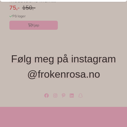
Moustache Memo
– OMM Design
75,-
150,-
På lager
Kjøp
Følg meg på instagram
@frokenrosa.no