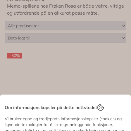
Memo-spillene hos Frøken Rosa er både vakre, vittige
og utfordrende på en akkurat passe måte.
-50%
Om informasjonskapsler på dette nettstedet
Vi bruker egne og tredjeparts informasjonskapsler (cookies) og
lignende teknologier for å sikre grunnleggende funksjoner,
generere statistikk, og for å tilpasse markedsføring og annonser