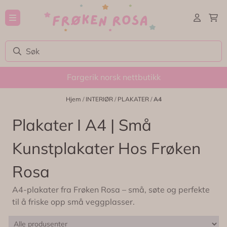
Hopp til innhold
Fargerik norsk nettbutikk
Hjem
/
INTERIØR
/
PLAKATER
/
A4
Plakater I A4 | Små
Kunstplakater Hos Frøken
Rosa
A4-plakater fra Frøken Rosa – små, søte og perfekte
til å friske opp små veggplasser.