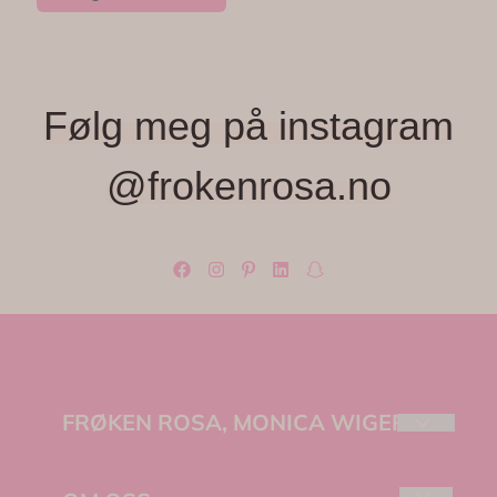
Følg meg på instagram
@frokenrosa.no
FRØKEN ROSA, MONICA WIGER
Velkommen til Frøken Rosa – et lite, lekent
univers fylt med farger, fine detaljer og unike