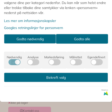
valgene dine per kategori nedenfor. Du kan når som helst endre
eller trekke tilbake dine samtykker via lenken «personvern»
nederst på nettsiden vår.
Les mer om informasjonskapsler
Googles retningslinjer for personvern
Godta nødvendig
Godta alle
Nødvendig
Analyse
Markedsføring
Målrettet
Egendefinert
Bekreft valg
PLAKAT - The
Cats In The Bag -
Drevet av
A4 - Chloe
520,-
Purpero Johnson
Ikke på lager
Kontakt oss