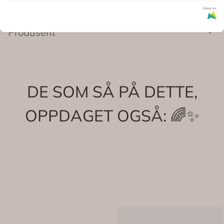
Drevet av
Produsent
DE SOM SÅ PÅ DETTE,
OPPDAGET OGSÅ: 🌈✨