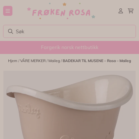
Hopp til innhold
Fargerik norsk nettbutikk
Hjem
/
VÅRE MERKER
/
Maileg
/
BADEKAR TIL MUSENE – Rosa – Maileg