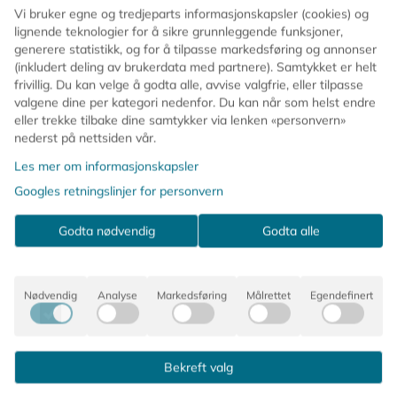
passer perfekt sammen med Maileg sine
Vi bruker egne og tredjeparts informasjonskapsler (cookies) og
baderomstilbehør og gjør badet i musehuset komplett
lignende teknologier for å sikre grunnleggende funksjoner,
🏡
generere statistikk, og for å tilpasse markedsføring og annonser
(inkludert deling av brukerdata med partnere). Samtykket er helt
Den myke rosafargen og den klassiske formen gir en lun
frivillig. Du kan velge å godta alle, avvise valgfrie, eller tilpasse
og tidløs følelse som gjør hele museverdenen enda mer
valgene dine per kategori nedenfor. Du kan når som helst endre
eller trekke tilbake dine samtykker via lenken «personvern»
magisk 🌸
nederst på nettsiden vår.
🐭 Passer til Maileg-mus
Les mer om informasjonskapsler
🛁 Vintageinspirert badekar i metall
Googles retningslinjer for personvern
🌸 Nydelig rosa farge med klassiske detaljer
🏡 Perfekt til musehuset og baderommet
Godta nødvendig
Godta alle
📏 Størrelse: H 6 cm x B 10,5 cm x D 6 cm
🎂 Anbefalt alder: fra 3 år
Nødvendig
Analyse
Markedsføring
Målrettet
Egendefinert
Kommentarer
Bekreft valg