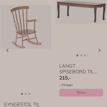
LANGT
SPISEBORD TIL
MUSENE – Tre –
215,-
Maileg
På lager
Kjøp
GYNGESTOL TIL