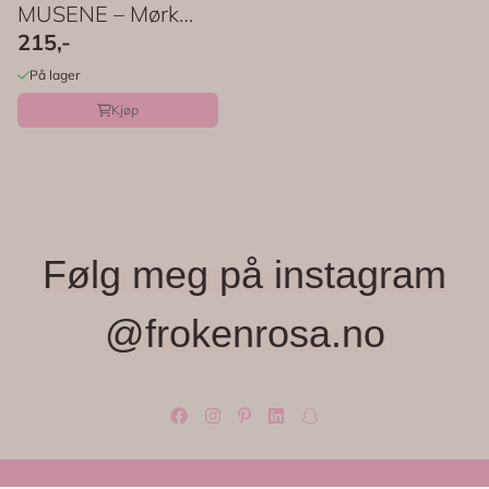
MUSENE – Mørk
pudder – Maileg
215,-
På lager
Kjøp
Følg meg på instagram
@frokenrosa.no