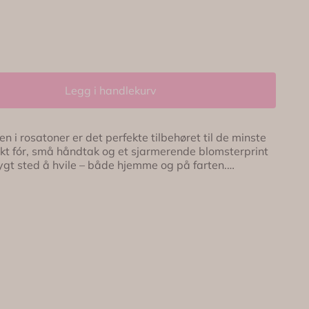
Legg i handlekurv
i rosatoner er det perfekte tilbehøret til de minste
 fór, små håndtak og et sjarmerende blomsterprint
rygt sted å hvile – både hjemme og på farten.
aby Mus fra Maileg. Mus følger ikke med. 🌸 Mykt
separat 🧵 Fine håndsydde detaljer