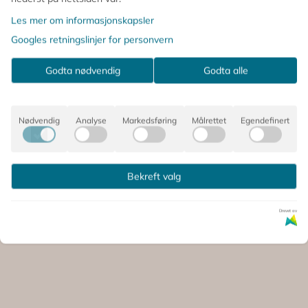
Les mer om informasjonskapsler
Googles retningslinjer for personvern
Godta nødvendig
Godta alle
Nødvendig
Analyse
Markedsføring
Målrettet
Egendefinert
Bekreft valg
 SÅ PÅ DETTE, OPPDAGET OG
Drevet av