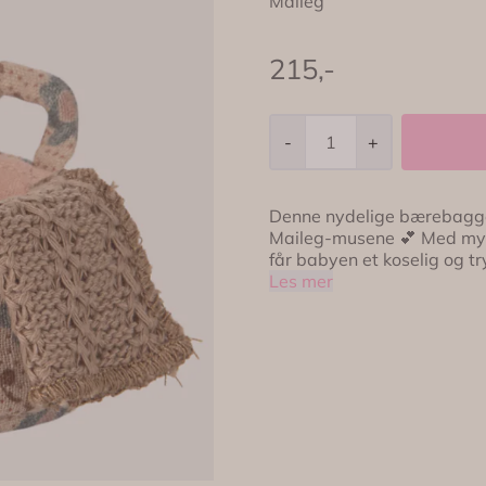
Maileg
215,-
-
+
Denne nydelige bærebaggen 
Maileg-musene 💕 Med mykt
får babyen et koselig og t
Bærebaggen passer til alle B
Les mer
fór og vakre rosadetaljer 👜 Praktiske små håndtak 🌿 Passer alle Baby Mus 🐭
Mus kjøpes 