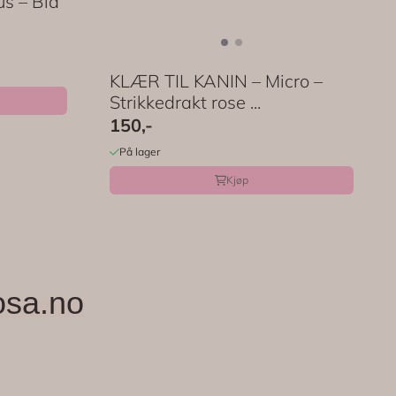
s – Blå
KLÆR TIL KANIN – Micro –
Strikkedrakt rose ...
150,-
På lager
Kjøp
osa.no