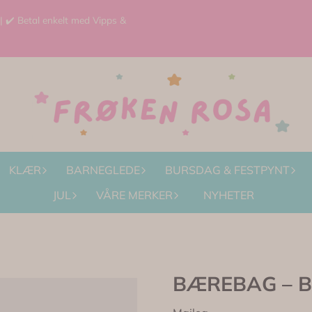
 | ✔️ Betal enkelt med Vipps &
KLÆR
BARNEGLEDE
BURSDAG & FESTPYNT
JUL
VÅRE MERKER
NYHETER
BÆREBAG – Ba