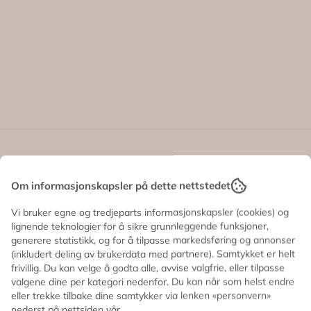
e tilbehøret til de minste Maileg-musene 💕 Med mykt fór, 
Om informasjonskapsler på dette nettstedet
 og på farten.
Vi bruker egne og tredjeparts informasjonskapsler (cookies) og
 følger ikke med.
lignende teknologier for å sikre grunnleggende funksjoner,
generere statistikk, og for å tilpasse markedsføring og annonser
(inkludert deling av brukerdata med partnere). Samtykket er helt
frivillig. Du kan velge å godta alle, avvise valgfrie, eller tilpasse
valgene dine per kategori nedenfor. Du kan når som helst endre
eller trekke tilbake dine samtykker via lenken «personvern»
nederst på nettsiden vår.