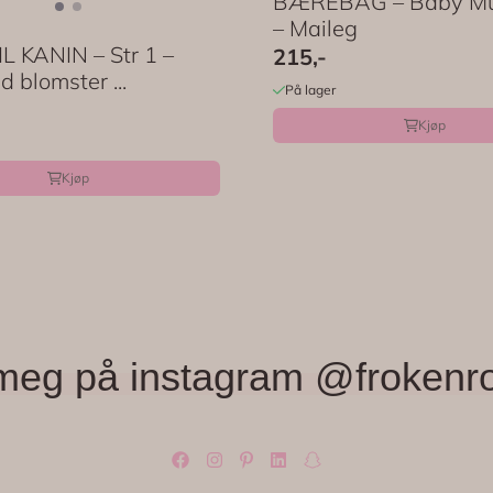
BÆREBAG – Baby Mu
– Maileg
L KANIN – Str 1 –
215,-
d blomster ...
På lager
Kjøp
Kjøp
meg på instagram @frokenr