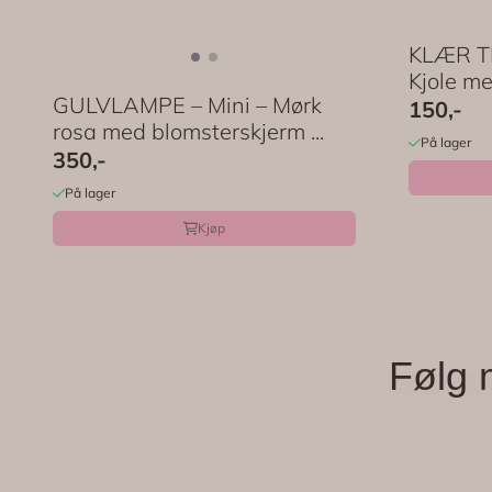
KLÆR TI
Kjole me
GULVLAMPE – Mini – Mørk
150,-
rosa med blomsterskjerm ...
På lager
350,-
På lager
Kjøp
Følg 