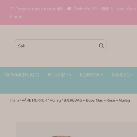
Hopp til innhold
🤍 Fargerik norsk nettbutikk | 🚚 Frakt fra 99,- Klikk & Hent i Oslo
Klarna
SOMMERSALG
INTERIØR
KJØKKEN
MAILEG
Hjem
/
VÅRE MERKER
/
Maileg
/
BÆREBAG – Baby Mus – Rose – Maileg