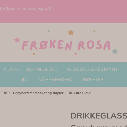
 | ✔️ Betal enkelt med Vipps &
KLÆR
BARNEGLEDE
BURSDAG & FESTPYNT
JUL
VÅRE MERKER
NYHETER
R – Capybara med bøker og sløyfer – The Cute Cloud
DRIKKEGLASS