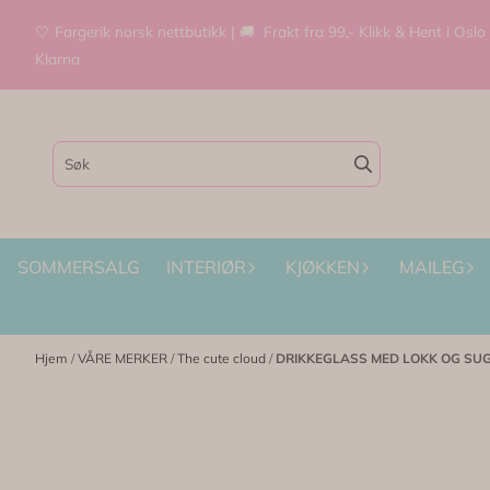
Hopp til innhold
🤍 Fargerik norsk nettbutikk | 🚚 Frakt fra 99,- Klikk & Hent i Oslo
Klarna
SOMMERSALG
INTERIØR
KJØKKEN
MAILEG
Hjem
/
VÅRE MERKER
/
The cute cloud
/
DRIKKEGLASS MED LOKK OG SUGERØ