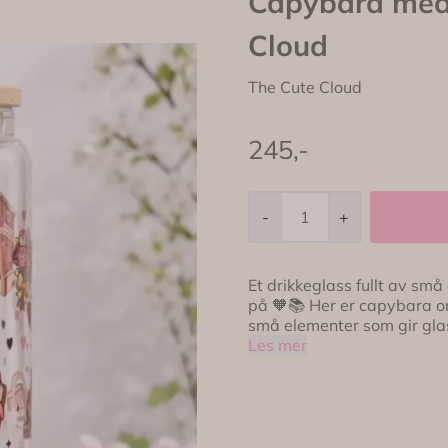
Capybara med 
Cloud
The Cute Cloud
245,-
-
+
Et drikkeglass fullt av sm
på 🧡📚 Her er capybara omg
små elementer som gir glasset et var
motivet ekstra fint fra all
Les mer
praktisk og dekorativ helhet.
favorittdrikken gjennom dagen ✨ 🫧 håndlaget design med dobbe
motiv med capybara, bøker og sløyfer 🥤 leveres med 
laget i varmeresistent borosilikatglass ❄️ passer til b
🎁 fint som gave til en som 