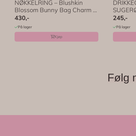
NØKKELRING – Blushkin
DRIKKE
Blossom Bunny Bag Charm –
SUGERØR
...
430,-
245,-
På lager
På lager
Kjøp
Følg 