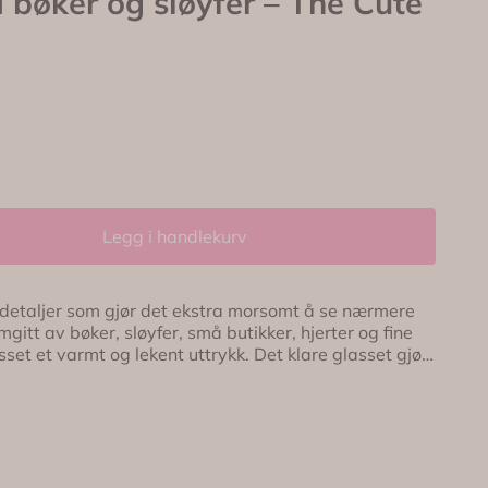
bøker og sløyfer – The Cute
Legg i handlekurv
å detaljer som gjør det ekstra morsomt å se nærmere
itt av bøker, sløyfer, små butikker, hjerter og fine
mt og lekent uttrykk. Det klare glasset gjør
e vinkler, mens bambuslokket og sugerøret gir en
 Perfekt til iskaffe, smoothie, juice eller
ltsidig trykk 📚
bambuslokk og sugerør 🔥
åde varme og kalde drikker
liker søte detaljer