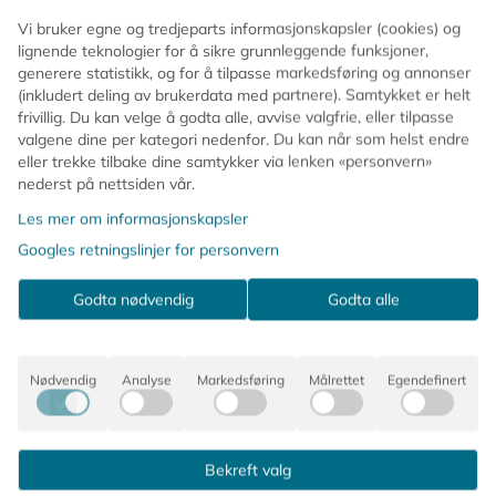
Vi bruker egne og tredjeparts informasjonskapsler (cookies) og
lignende teknologier for å sikre grunnleggende funksjoner,
generere statistikk, og for å tilpasse markedsføring og annonser
tra morsomt å se nærmere på 🧡📚 Her er capybara omgitt av b
(inkludert deling av brukerdata med partnere). Samtykket er helt
frivillig. Du kan velge å godta alle, avvise valgfrie, eller tilpasse
valgene dine per kategori nedenfor. Du kan når som helst endre
eller trekke tilbake dine samtykker via lenken «personvern»
ler, mens bambuslokket og sugerøret gir en praktisk og dekorati
nederst på nettsiden vår.
Les mer om informasjonskapsler
Googles retningslinjer for personvern
Godta nødvendig
Godta alle
Nødvendig
Analyse
Markedsføring
Målrettet
Egendefinert
Bekreft valg