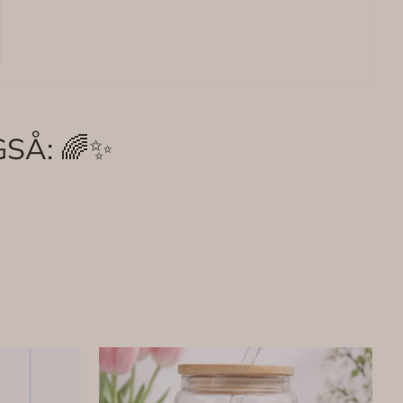
SÅ: 🌈✨