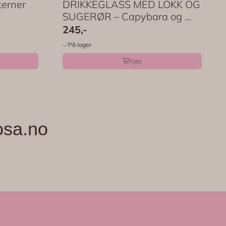
erner
DRIKKEGLASS MED LOKK OG
SUGERØR – Capybara og ...
245,-
På lager
Kjøp
osa.no