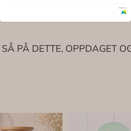
Drevet av
 SÅ PÅ DETTE, OPPDAGET OG