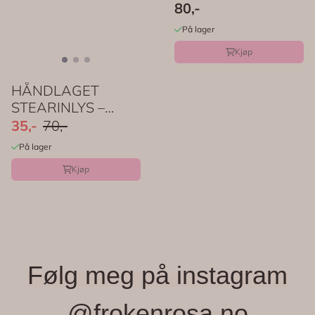
cm - PartyDeco
80,-
På lager
Kjøp
HÅNDLAGET
STEARINLYS –
Lemon – Hvit / Gul ...
35,-
70,-
På lager
Kjøp
Følg meg på instagram
@frokenrosa.no