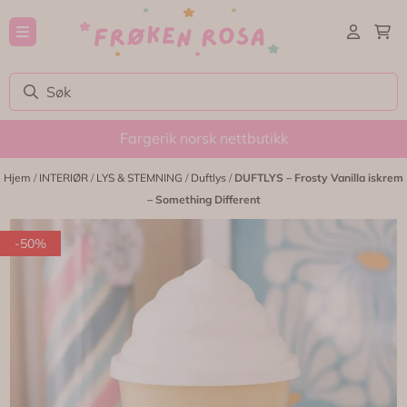
Hopp til innhold
Fargerik norsk nettbutikk
Hjem
/
INTERIØR
/
LYS & STEMNING
/
Duftlys
/
DUFTLYS – Frosty Vanilla iskrem
– Something Different
-50%