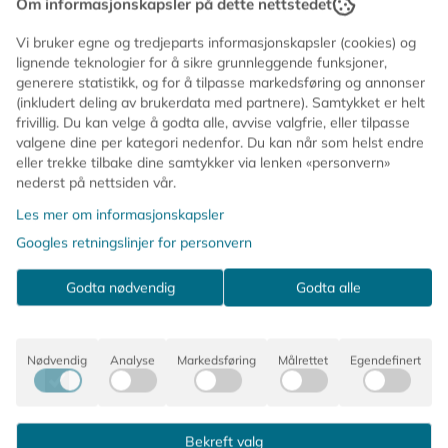
Om informasjonskapsler på dette nettstedet
retrovibber – perfekt som gave eller som en søt detalj i
stue, gang eller på badet.
Vi bruker egne og tredjeparts informasjonskapsler (cookies) og
lignende teknologier for å sikre grunnleggende funksjoner,
Lyset kommer i en keramisk kopp med avtakbart lokk i
generere statistikk, og for å tilpasse markedsføring og annonser
(inkludert deling av brukerdata med partnere). Samtykket er helt
silikon, formet som pisket krem. Like fint å se på som
frivillig. Du kan velge å godta alle, avvise valgfrie, eller tilpasse
det er koselig å tenne ✨
valgene dine per kategori nedenfor. Du kan når som helst endre
eller trekke tilbake dine samtykker via lenken «personvern»
🕯️ Ca. 42 timers brennetid
nederst på nettsiden vår.
🍦 Duft: myk og søt vanilje
Les mer om informasjonskapsler
🤍 Keramisk beholder med silikonlokk
📏 240 gram
Googles retningslinjer for personvern
✨ Laget av parafinvoks
Godta nødvendig
Godta alle
🎁 Perfekt gave til alle som elsker søte detaljer og
hyggelig stemning
La lyset aldri brenne uten tilsyn.
Nødvendig
Analyse
Markedsføring
Målrettet
Egendefinert
Kommentarer
Bekreft valg