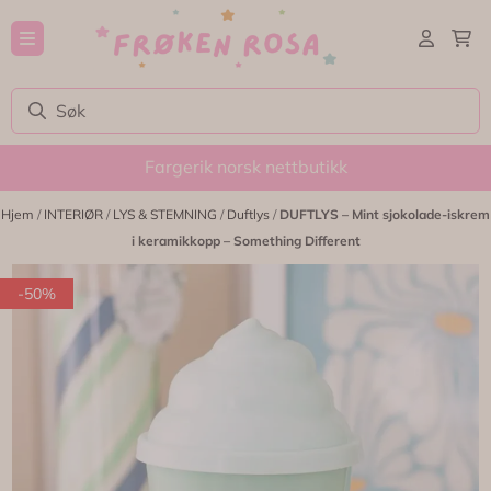
Hopp til innhold
Fargerik norsk nettbutikk
Hjem
/
INTERIØR
/
LYS & STEMNING
/
Duftlys
/
DUFTLYS – Mint sjokolade-iskrem
i keramikkopp – Something Different
-50%