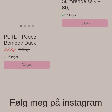
Skimrende sølv –
PartyDeco
80,-
På lager
Kjøp
PUTE – Peace –
Bombay Duck
223,-
445,-
På lager
Kjøp
Følg meg på instagram