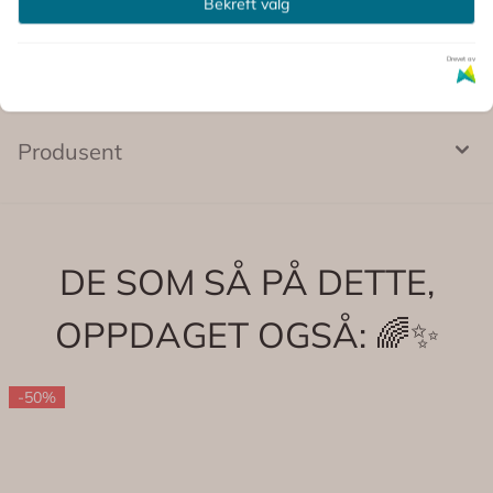
Bekreft valg
Drevet av
Produsent
DE SOM SÅ PÅ DETTE,
OPPDAGET OGSÅ: 🌈✨
-50%