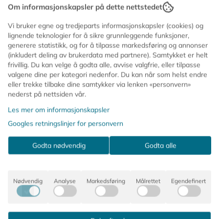
kan koppen brukes videre til småting eller pynt 💚
keramikk og lokk som ser ut som kremet softis, er dette
Om informasjonskapsler på dette nettstedet
et lekent blikkfang som gjør interiøret litt morsommere.
Vi bruker egne og tredjeparts informasjonskapsler (cookies) og
lignende teknologier for å sikre grunnleggende funksjoner,
Duften er frisk og søt, med tydelig preg av mint og
generere statistikk, og for å tilpasse markedsføring og annonser
sjokolade – akkurat passe til å skape en hyggelig
(inkludert deling av brukerdata med partnere). Samtykket er helt
stemning i rommet. Perfekt som gave, som detalj i stua
frivillig. Du kan velge å godta alle, avvise valgfrie, eller tilpasse
eller som en fargerik overraskelse i hyllen ✨
valgene dine per kategori nedenfor. Du kan når som helst endre
eller trekke tilbake dine samtykker via lenken «personvern»
🍃 Duft av mint og sjokolade
nederst på nettsiden vår.
🕯️ Brennetid ca. 42 timer
Les mer om informasjonskapsler
🍨 Keramikkopp med avtagbart lokk i silikon
Googles retningslinjer for personvern
🎁 En morsom og annerledes gaveidé
🪄 Gir lun og leken stemning i hjemmet
Godta nødvendig
Godta alle
🕯️ Laget av parafinvoks
Når lyset er brukt opp, kan koppen brukes videre til
småting eller pynt 💚
Nødvendig
Analyse
Markedsføring
Målrettet
Egendefinert
Kommentarer