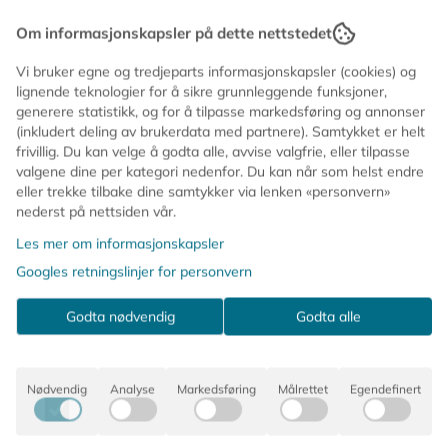
med luft eller helium ✨ Selvlukkende ballong 🔗
Praktiske opphengspunkter for enkel dekorering 📏
Om informasjonskapsler på dette nettstedet
Informasjon
Størrelse etter oppblåsing: ca. 38 x 68 cm 🥤 Sugerør
følger med En glad liten detalj som gir skikkelig
Vi bruker egne og tredjeparts informasjonskapsler (cookies) og
sommerfølelse 💕
lignende teknologier for å sikre grunnleggende funksjoner,
Tropisk stemning med én gang 🍍☀️
generere statistikk, og for å tilpasse markedsføring og annonser
Denne fargerike folieballongen formet som en ananas
(inkludert deling av brukerdata med partnere). Samtykket er helt
passer perfekt til sommerfest, bassengfest, bursdag
frivillig. Du kan velge å godta alle, avvise valgfrie, eller tilpasse
eller frukttema. Fin alene eller som en del av en
valgene dine per kategori nedenfor. Du kan når som helst endre
ballongvegg og festdekorasjon.
eller trekke tilbake dine samtykker via lenken «personvern»
nederst på nettsiden vår.
🍍 Folieballong formet som ananas
Les mer om informasjonskapsler
☀️ Perfekt til sommerfest og tropisk tema
Googles retningslinjer for personvern
🎈 Kan fylles med luft eller helium
✨ Selvlukkende ballong
Godta nødvendig
Godta alle
🔗 Praktiske opphengspunkter for enkel dekorering
📏 Størrelse etter oppblåsing: ca. 38 x 68 cm
🥤 Sugerør følger med
Nødvendig
Analyse
Markedsføring
Målrettet
Egendefinert
En glad liten detalj som gir skikkelig sommerfølelse 💕