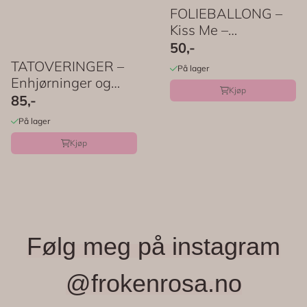
FOLIEBALLONG –
Kiss Me –
PartyDeco
50,-
TATOVERINGER –
På lager
Enhjørninger og
Kjøp
pastell – 2 ark ...
85,-
På lager
Kjøp
Følg meg på instagram
@frokenrosa.no