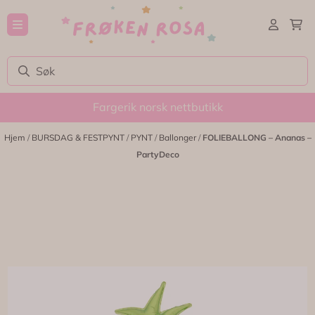
Hopp til innhold
Fargerik norsk nettbutikk
Hjem
/
BURSDAG & FESTPYNT
/
PYNT
/
Ballonger
/
FOLIEBALLONG – Ananas –
PartyDeco