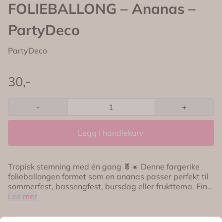
FOLIEBALLONG – Ananas –
PartyDeco
PartyDeco
30,-
-
+
Legg i handlekurv
Tropisk stemning med én gang 🍍☀️ Denne fargerike
folieballongen formet som en ananas passer perfekt til
sommerfest, bassengfest, bursdag eller frukttema. Fin
alene eller som en del av en ballongvegg og
Les mer
festdekorasjon. 🍍 Folieballong formet som ananas ☀️
Perfekt til sommerfest og tropisk tema 🎈 Kan fylles