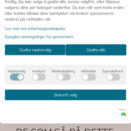
frivillig. Du kan velge å godta alle, avvise valgfrie, eller tilpasse
🎈 Kan fylles med luft eller helium
valgene dine per kategori nedenfor. Du kan når som helst endre
💬 Happy Birthday-tekst
eller trekke tilbake dine samtykker via lenken «personvern»
nederst på nettsiden vår.
📏 Størrelse før oppblåsing: ca 45 x 45 cm
📐 Størrelse etter oppblåsing: ca 35 x 35 cm
Les mer om informasjonskapsler
🥤 Sugerør følger med
Googles retningslinjer for personvern
Kommentarer
Godta nødvendig
Godta alle
Nødvendig
Analyse
Markedsføring
Målrettet
Egendefinert
Bekreft valg
Produsent
Drevet av