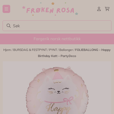
Hopp til innhold
Fargerik norsk nettbutikk
Hjem
/
BURSDAG & FESTPYNT
/
PYNT
/
Ballonger
/
FOLIEBALLONG – Happy
Birthday Katt – PartyDeco