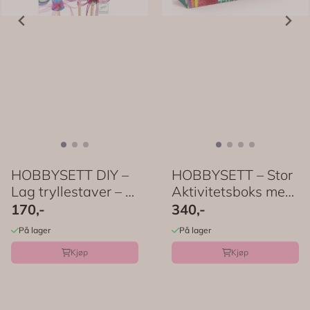
HOBBYSETT DIY –
HOBBYSETT – Stor
Lag tryllestaver – 4
Aktivitetsboks med
stk ...
dyr – Djeco
170,-
340,-
På lager
På lager
Kjøp
Kjøp