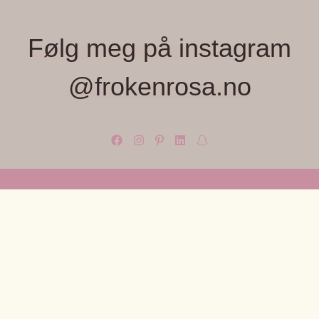
Følg meg på instagram
@frokenrosa.no
FRØKEN ROSA, MONICA WIGER
Velkommen til Frøken Rosa – et lite, lekent
univers fylt med farger, fine detaljer og unike
OM OSS
små skatter jeg elsker å finne.
Frøken Rosa, Monica Wiger