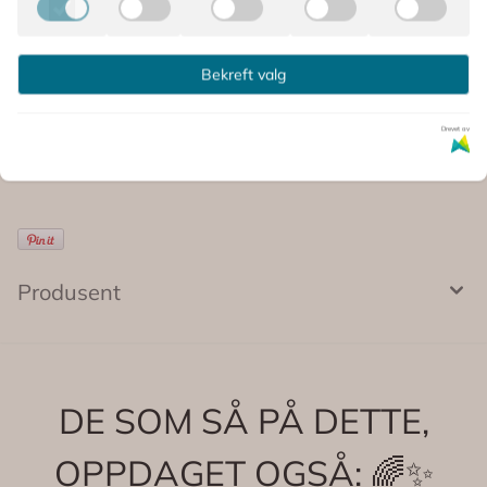
Små detaljer som gjør festpynten enda litt mer glad og
sommerlig 💕
Bekreft valg
Kommentarer
Drevet av
Produsent
DE SOM SÅ PÅ DETTE,
OPPDAGET OGSÅ: 🌈✨