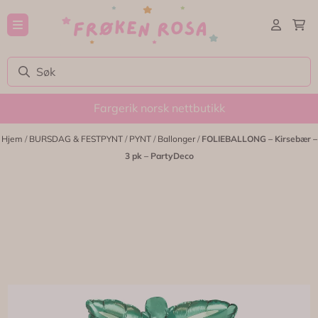
Hopp til innhold
Fargerik norsk nettbutikk
Hjem
/
BURSDAG & FESTPYNT
/
PYNT
/
Ballonger
/
FOLIEBALLONG – Kirsebær –
3 pk – PartyDeco