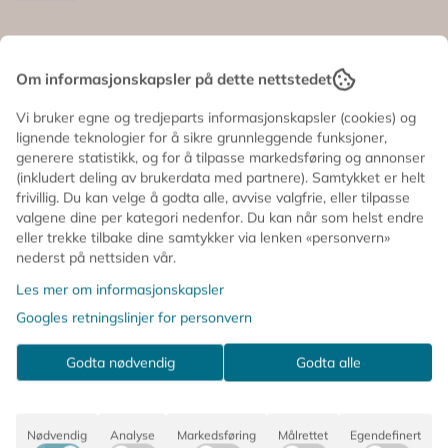
til sommerfest og bursdager med masse farger. 🍒
Folieballonger formet som kirsebær 🎈 Perfekte til
ballonggirlandere og dekor ✨ Gjenbrukbare 💚 Røde og
grønne detaljer 📦 3 pk 📏 Størrelse etter oppblåsing:
Om informasjonskapsler på dette nettstedet
Informasjon
ca. 28 x 31 cm 💨 Fylles med luft 🥤 Sugerør følger med
Små detaljer som gjør festpynten enda litt mer glad og
Vi bruker egne og tredjeparts informasjonskapsler (cookies) og
sommerlig 💕
Små kirsebær med stor wow-effekt 🍒✨
lignende teknologier for å sikre grunnleggende funksjoner,
generere statistikk, og for å tilpasse markedsføring og annonser
Disse søte folieballongene formet som kirsebær er
(inkludert deling av brukerdata med partnere). Samtykket er helt
perfekte når du vil gjøre festpynten litt ekstra morsom.
frivillig. Du kan velge å godta alle, avvise valgfrie, eller tilpasse
Fine til ballonggirlandere, fotovegger eller som en leken
valgene dine per kategori nedenfor. Du kan når som helst endre
detalj til sommerfest og bursdager med masse farger.
eller trekke tilbake dine samtykker via lenken «personvern»
nederst på nettsiden vår.
🍒 Folieballonger formet som kirsebær
Les mer om informasjonskapsler
🎈 Perfekte til ballonggirlandere og dekor
Googles retningslinjer for personvern
✨ Gjenbrukbare
💚 Røde og grønne detaljer
Godta nødvendig
Godta alle
📦 3 pk
📏 Størrelse etter oppblåsing: ca. 28 x 31 cm
💨 Fylles med luft
Nødvendig
Analyse
Markedsføring
Målrettet
Egendefinert
🥤 Sugerør følger med