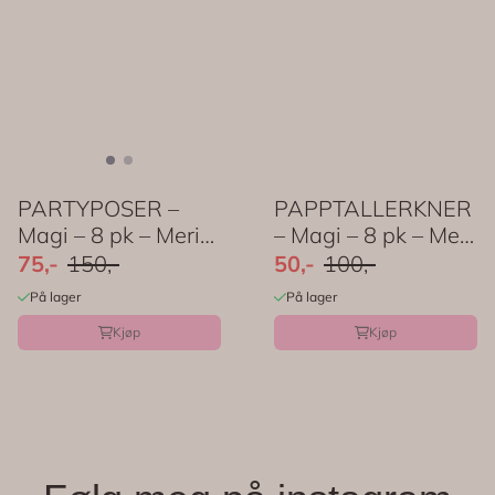
PARTYPOSER –
PAPPTALLERKNER
Magi – 8 pk – Meri
– Magi – 8 pk – Meri
Meri
Meri
75,-
150,-
50,-
100,-
På lager
På lager
Kjøp
Kjøp