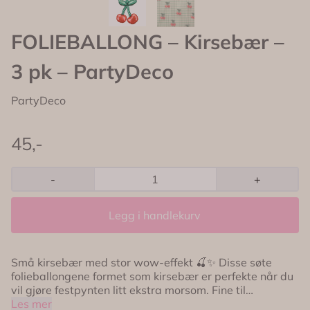
FOLIEBALLONG – Kirsebær –
3 pk – PartyDeco
PartyDeco
45,-
-
+
Legg i handlekurv
Små kirsebær med stor wow-effekt 🍒✨ Disse søte
folieballongene formet som kirsebær er perfekte når du
vil gjøre festpynten litt ekstra morsom. Fine til
ballonggirlandere, fotovegger eller som en leken detalj
Les mer