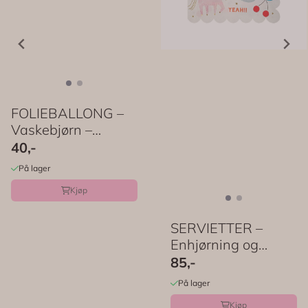
FOLIEBALLONG –
Vaskebjørn –
PartyDeco
40,-
På lager
Kjøp
SERVIETTER –
Enhjørning og
regnbue – 16-pk ...
85,-
På lager
Kjøp