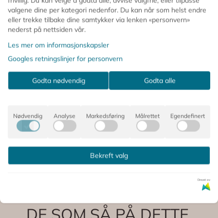
frivillig. Du kan velge å godta alle, avvise valgfrie, eller tilpasse
🎈 Kan fylles med luft eller helium
valgene dine per kategori nedenfor. Du kan når som helst endre
🧃 Sugerør følger med for enkel oppblåsing
eller trekke tilbake dine samtykker via lenken «personvern»
📏 Ca 57 x 42 cm ferdig oppblåst
nederst på nettsiden vår.
🌲 Perfekt til dyretema og naturinspirert bursdag
Les mer om informasjonskapsler
✨ Skaper en koselig og leken feststemning
Googles retningslinjer for personvern
Kommentarer
Godta nødvendig
Godta alle
Nødvendig
Analyse
Markedsføring
Målrettet
Egendefinert
Produsent
Bekreft valg
Drevet av
DE SOM SÅ PÅ DETTE,