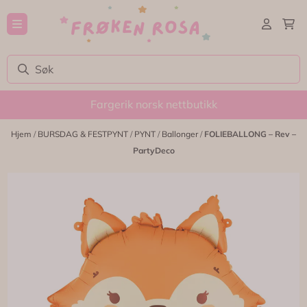
Hopp til innhold
Fargerik norsk nettbutikk
Hjem
/
BURSDAG & FESTPYNT
/
PYNT
/
Ballonger
/
FOLIEBALLONG – Rev –
PartyDeco