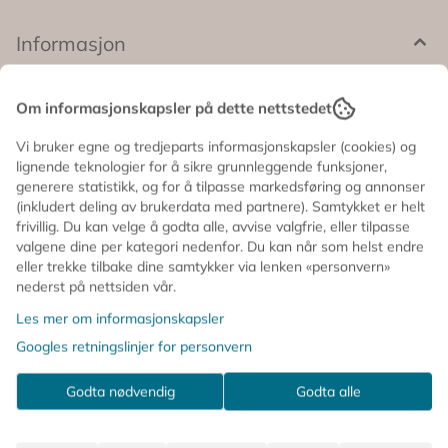
dyrebursdag eller jungelfest 🎈 🦁 Stående folieballong
med surikatdesign 🎈 Fylles med helium ✨ Står med
Informasjon
lange ben for ekstra morsom effekt 🎉 Perfekt til safari-,
jungel- og dyretema 🥳 Sugerør følger med 📏 Mål før
oppblåsing: ca. 40 x 80 cm 📏 Mål etter oppblåsing: ca.
Denne søte surikaten er klar for små safari-eventyr og
28 x 70 cm 📏 Benhøyde: ca. 30 cm En skikkelig morsom
Om informasjonskapsler på dette nettstedet
bursdager med jungelstemning 🦁✨
festgjest som skaper ekstra liv på dyrefesten 🤎
Med lange ben og et morsomt uttrykk blir den raskt et
Vi bruker egne og tredjeparts informasjonskapsler (cookies) og
blikkfang som får både små og store til å smile. Perfekt
lignende teknologier for å sikre grunnleggende funksjoner,
generere statistikk, og for å tilpasse markedsføring og annonser
som dekorasjon ved gavebordet, på kakebordet eller
(inkludert deling av brukerdata med partnere). Samtykket er helt
som en del av en ballongoppsats.
frivillig. Du kan velge å godta alle, avvise valgfrie, eller tilpasse
valgene dine per kategori nedenfor. Du kan når som helst endre
Passer perfekt til safari-tema, dyrebursdag eller
eller trekke tilbake dine samtykker via lenken «personvern»
jungelfest 🎈
nederst på nettsiden vår.
🦁 Stående folieballong med surikatdesign
Les mer om informasjonskapsler
🎈 Fylles med helium
Googles retningslinjer for personvern
✨ Står med lange ben for ekstra morsom effekt
🎉 Perfekt til safari-, jungel- og dyretema
Godta nødvendig
Godta alle
🥳 Sugerør følger med