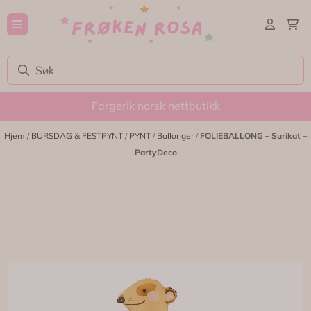
Hopp til innhold
Fargerik norsk nettbutikk
Hjem
/
BURSDAG & FESTPYNT
/
PYNT
/
Ballonger
/
FOLIEBALLONG – Surikat –
PartyDeco