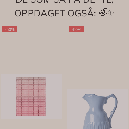
OPPDAGET OGSÅ: 🌈✨
-50%
-50%
KER