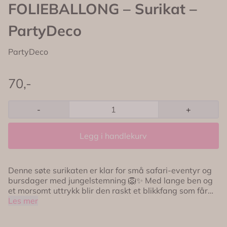
FOLIEBALLONG – Surikat –
PartyDeco
PartyDeco
70,-
-
+
Legg i handlekurv
Denne søte surikaten er klar for små safari-eventyr og
bursdager med jungelstemning 🦁✨ Med lange ben og
et morsomt uttrykk blir den raskt et blikkfang som får
både små og store til å smile. Perfekt som dekorasjon
Les mer
ved gavebordet, på kakebordet eller som en del av en
ballongoppsats. Passer perfekt til safari-tema,