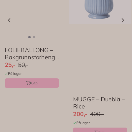
FOLIEBALLONG –
Bakgrunnsforheng
– Rosa ombre ...
25,-
50,-
På lager
Kjøp
MUGGE – Dueblå –
Rice
200,-
400,-
På lager