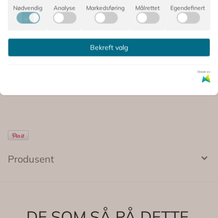
📏 Mål før oppblåsing: ca. 40 x 80 cm
Nødvendig
Analyse
Markedsføring
Målrettet
Egendefinert
📏 Mål etter oppblåsing: ca. 28 x 70 cm
📏 Benhøyde: ca. 30 cm
En skikkelig morsom festgjest som skaper ekstra liv på
Bekreft valg
dyrefesten 🤎
Drevet av
Kommentarer
Produsent
DE SOM SÅ PÅ DETTE,