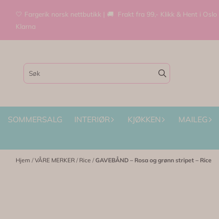
Hopp til innhold
🤍 Fargerik norsk nettbutikk | 🚚 Frakt fra 99,- Klikk & Hent i Oslo
Klarna
SOMMERSALG
INTERIØR
KJØKKEN
MAILEG
Hjem
/
VÅRE MERKER
/
Rice
/
GAVEBÅND – Rosa og grønn stripet – Rice