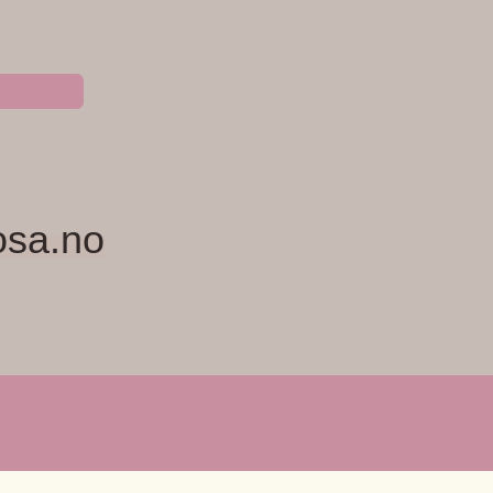
osa.no
NYHETSBREV
ERVICE