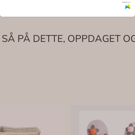
Drevet av
 SÅ PÅ DETTE, OPPDAGET OG