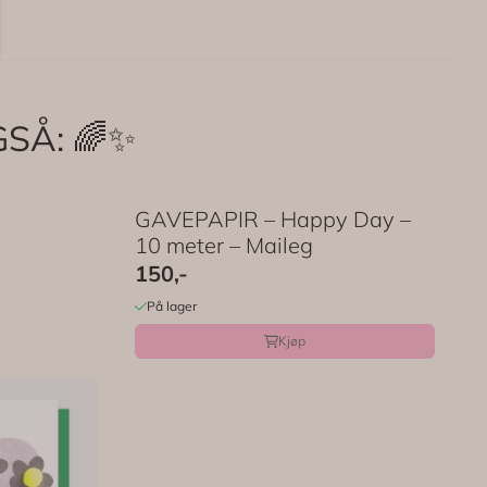
SÅ: 🌈✨
GAVEPAPIR – Happy Day –
10 meter – Maileg
150,-
På lager
Kjøp