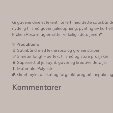
Gi gavene dine et lekent lite løft med dette satinbånde
nydelig til små gaver, juleoppheng, pynting av kort elle
Frøken Rosa-magien sitter virkelig i detaljene 💕
✨
Produktinfo
🎀 Satinbånd med lekne rosa og grønne striper
📏 3 meter langt – perfekt til små og store prosjekter
🎄 Supersøtt til julepynt, gaver og kreative detaljer
🧵 Materiale: Polyester
🎁 Gir et mykt, delikat og fargerikt preg på innpaknin
Kommentarer