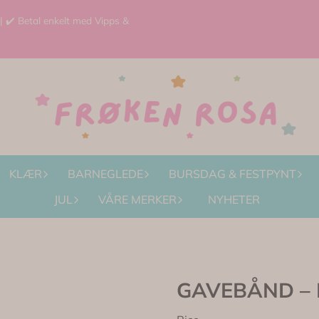
 | ✔️ Betal enkelt med Vipps &
KLÆR
BARNEGLEDE
BURSDAG & FESTPYNT
JUL
VÅRE MERKER
NYHETER
GAVEBÅND – Ro