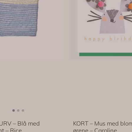
URV – Blå med
KORT – Mus med blom
t – Rice
ørene – Caroline ...