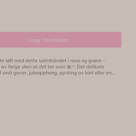
Legg i handlekurv
nt av farge uten at det tar over 🎀✨ Det delikate
il små gaver, juleoppheng, pynting av kort eller en
ene 💕 ✨
 gaver og kreative