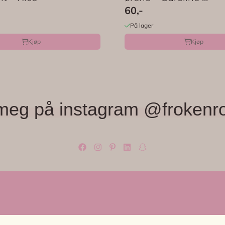
60,-
På lager
Kjøp
Kjøp
meg på instagram @frokenr
OM OSS
KUNDES