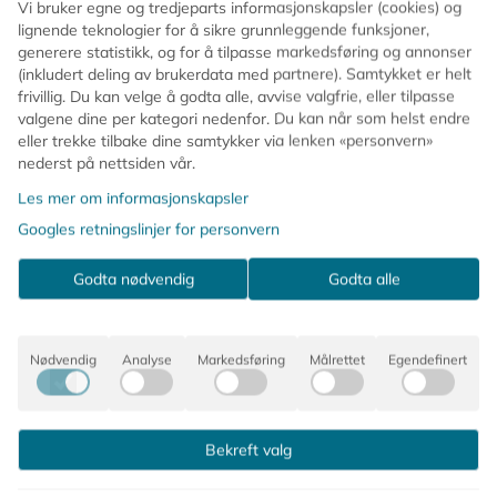
Vi bruker egne og tredjeparts informasjonskapsler (cookies) og
lignende teknologier for å sikre grunnleggende funksjoner,
generere statistikk, og for å tilpasse markedsføring og annonser
(inkludert deling av brukerdata med partnere). Samtykket er helt
frivillig. Du kan velge å godta alle, avvise valgfrie, eller tilpasse
t i rosa og grønn – perfekt når du vil ha et hint av farge ute
valgene dine per kategori nedenfor. Du kan når som helst endre
r en liten sløyfe rundt serviettene.
eller trekke tilbake dine samtykker via lenken «personvern»
nederst på nettsiden vår.
Les mer om informasjonskapsler
Googles retningslinjer for personvern
Godta nødvendig
Godta alle
gen
Nødvendig
Analyse
Markedsføring
Målrettet
Egendefinert
Bekreft valg