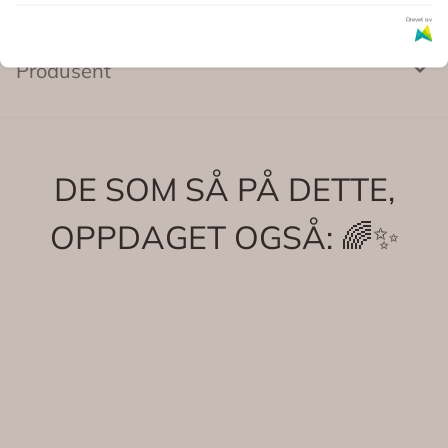
Drevet av
Produsent
DE SOM SÅ PÅ DETTE,
OPPDAGET OGSÅ: 🌈✨