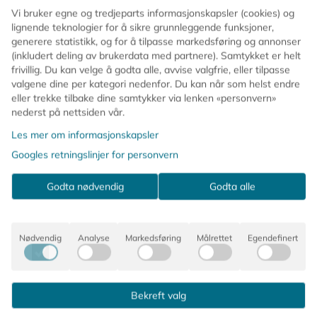
stemningsfull pynt til sesong og feiring.
Vi bruker egne og tredjeparts informasjonskapsler (cookies) og
lignende teknologier for å sikre grunnleggende funksjoner,
Denne girlanderen passer like fint til jul og nyttår som til
generere statistikk, og for å tilpasse markedsføring og annonser
(inkludert deling av brukerdata med partnere). Samtykket er helt
fargerike selskaper der du vil skape et varmt og
frivillig. Du kan velge å godta alle, avvise valgfrie, eller tilpasse
levende uttrykk.
valgene dine per kategori nedenfor. Du kan når som helst endre
eller trekke tilbake dine samtykker via lenken «personvern»
✨ Glitrende frynser i rosa og rødt
nederst på nettsiden vår.
🎀 To lag med dekorativ bølgekant
Les mer om informasjonskapsler
💫 Fin over bord, vindu eller vegg
♻️ Kan brukes igjen flere ganger
Googles retningslinjer for personvern
📏 Lengde ca. 183 cm
Godta nødvendig
Godta alle
En girlander som gir rommet glitrende farge og
feststemning.
Nødvendig
Analyse
Markedsføring
Målrettet
Egendefinert
Kommentarer
Bekreft valg