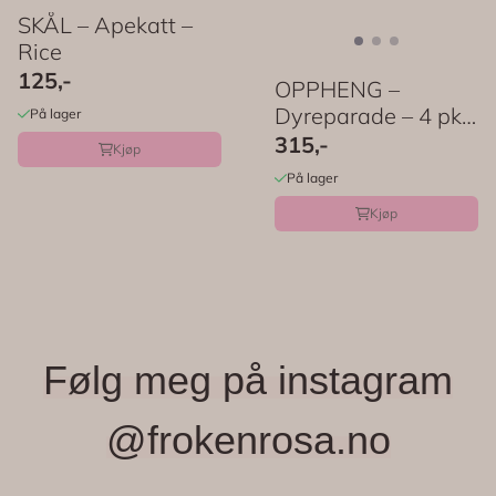
SKÅL – Apekatt –
Rice
125,-
OPPHENG –
Dyreparade – 4 pk –
På lager
Meri Meri
315,-
Kjøp
På lager
Kjøp
Følg meg på instagram
@frokenrosa.no