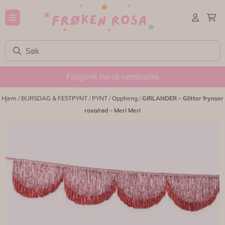
Hopp til innhold
Fargerik norsk nettbutikk
Hjem
/
BURSDAG & FESTPYNT
/
PYNT
/
Oppheng
/
GIRLANDER – Glitter frynser
rosa/rød – Meri Meri