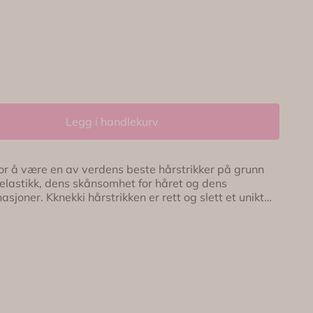
Legg i handlekurv
for å være en av verdens beste hårstrikker på grunn
 elastikk, dens skånsomhet for håret og dens
tt og slett et unikt
nn 60 tråder med en unik teknikk gjør de ektremt
er veldig skånsomme mot håret. Det uendelig antallet
ar lykkes, ser vi bare på som en annerkjennelse av
knikken gir oss
 av farver og farvekombinasjonen. Den gjør også at
ir slapp, selv om den brukes i saltvann.