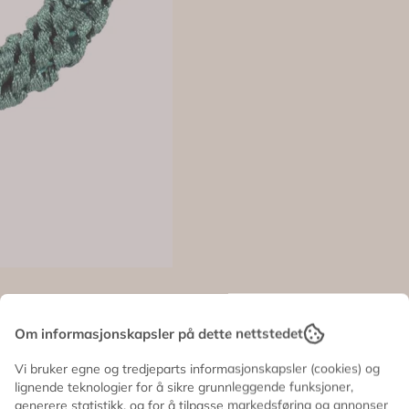
Om informasjonskapsler på dette nettstedet
Vi bruker egne og tredjeparts informasjonskapsler (cookies) og
lignende teknologier for å sikre grunnleggende funksjoner,
generere statistikk, og for å tilpasse markedsføring og annonser