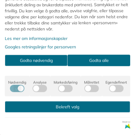
ste hårstrikker på grunn av kvaliteten, komfortable elastikk
(inkludert deling av brukerdata med partnere). Samtykket er helt
frivillig. Du kan velge å godta alle, avvise valgfrie, eller tilpasse
valgene dine per kategori nedenfor. Du kan når som helst endre
; flettet av mere enn 60 tråder med en unik teknikk gjør de e
eller trekke tilbake dine samtykker via lenken «personvern»
gen har lykkes, ser vi bare på som en annerkjennelse av hvilke
nederst på nettsiden vår.
Les mer om informasjonskapsler
Googles retningslinjer for personvern
endelig muligheter av farver og farvekombinasjonen. Den gjør 
Godta nødvendig
Godta alle
Nødvendig
Analyse
Markedsføring
Målrettet
Egendefinert
Bekreft valg
Drevet av