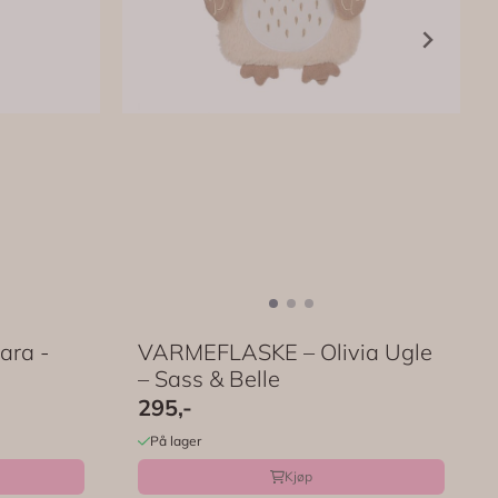
ara -
VARMEFLASKE – Olivia Ugle
– Sass & Belle
295,-
På lager
Kjøp