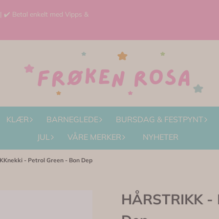
 | ✔️ Betal enkelt med Vipps &
KLÆR
BARNEGLEDE
BURSDAG & FESTPYNT
JUL
VÅRE MERKER
NYHETER
Knekki - Petrol Green - Bon Dep
HÅRSTRIKK - K