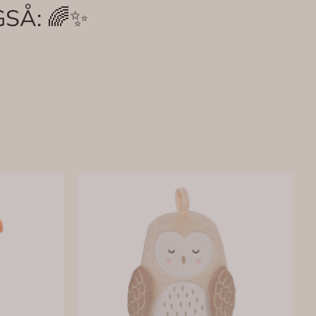
SÅ: 🌈✨