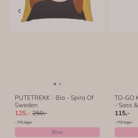
PUTETREKK - Bia - Spira Of
TO-GO K
Sweden
- Sass &
125,-
250,-
115,-
På lager
På lager
Kjøp