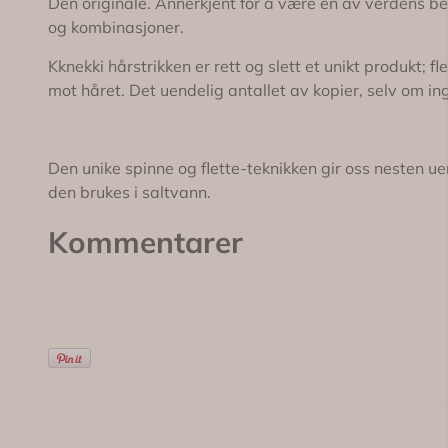
Den originale. Annerkjent for å være en av verdens be
og kombinasjoner.
Kknekki hårstrikken er rett og slett et unikt produkt
mot håret. Det uendelig antallet av kopier, selv om in
Den unike spinne og flette-teknikken gir oss nesten u
den brukes i saltvann.
Kommentarer