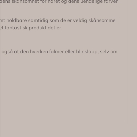
, dens skånsomhet for håret og dens uendelige farver
ktremt holdbare samtidig som de er veldig skånsomme
t fantastisk produkt det er.
også at den hverken falmer eller blir slapp, selv om