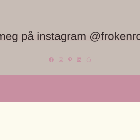
meg på instagram @frokenr
OM OSS
KUNDES
med farger,
Frøken Rosa, Monica Wiger
Om Frøken
Lilloseterveien 56 B
Kontakt os
fra Rice,