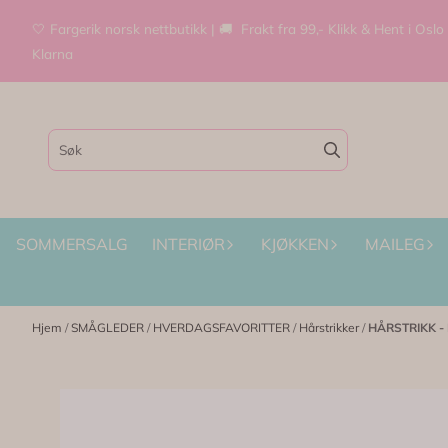
Hopp til innhold
🤍 Fargerik norsk nettbutikk | 🚚 Frakt fra 99,- Klikk & Hent i Oslo
Klarna
SOMMERSALG
INTERIØR
KJØKKEN
MAILEG
Hjem
/
SMÅGLEDER
/
HVERDAGSFAVORITTER
/
Hårstrikker
/
HÅRSTRIKK - K