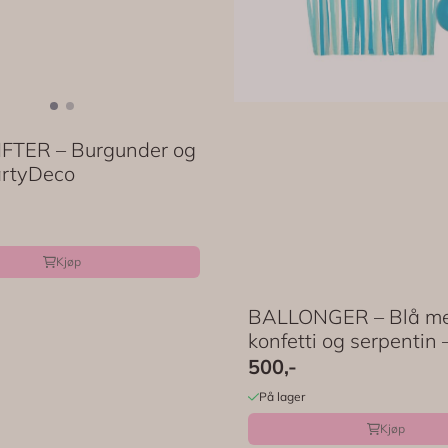
FTER – Burgunder og
artyDeco
Kjøp
BALLONGER – Blå m
konfetti og serpentin – 
500,-
På lager
Kjøp