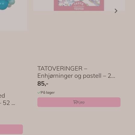
TATOVERINGER –
Enhjørninger og pastell – 2
ark ...
85,-
På lager
ed
52 ...
Kjøp