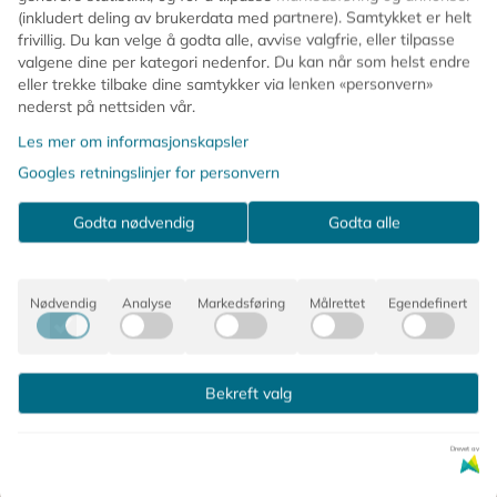
ste hårstrikker på grunn av kvaliteten, komfortable elastikk
(inkludert deling av brukerdata med partnere). Samtykket er helt
frivillig. Du kan velge å godta alle, avvise valgfrie, eller tilpasse
valgene dine per kategori nedenfor. Du kan når som helst endre
; flettet av mere enn 60 tråder med en unik teknikk gjør de e
eller trekke tilbake dine samtykker via lenken «personvern»
gen har lykkes, ser vi bare på som en annerkjennelse av hvilke
nederst på nettsiden vår.
Les mer om informasjonskapsler
Googles retningslinjer for personvern
endelig muligheter av farver og farvekombinasjonen. Den gjør 
Godta nødvendig
Godta alle
Nødvendig
Analyse
Markedsføring
Målrettet
Egendefinert
Bekreft valg
Drevet av