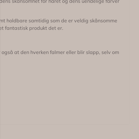
, dens skånsomhet for håret og dens uendelige farver
ktremt holdbare samtidig som de er veldig skånsomme
t fantastisk produkt det er.
også at den hverken falmer eller blir slapp, selv om