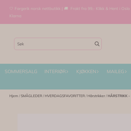
Hopp til innhold
🤍 Fargerik norsk nettbutikk | 🚚 Frakt fra 99,- Klikk & Hent i Oslo
Klarna
SOMMERSALG
INTERIØR
KJØKKEN
MAILEG
Hjem
/
SMÅGLEDER
/
HVERDAGSFAVORITTER
/
Hårstrikker
/
HÅRSTRIKK - K