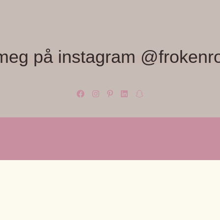
meg på instagram @frokenr
OM OSS
KUNDES
med farger,
Frøken Rosa, Monica Wiger
Om Frøken
Lilloseterveien 56 B
Kontakt os
fra Rice,