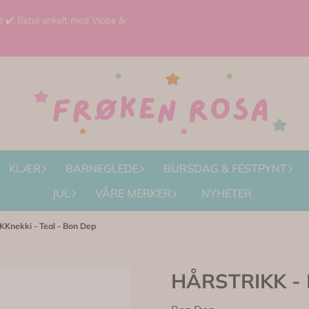
 | ✔️ Betal enkelt med Vipps &
KLÆR
BARNEGLEDE
BURSDAG & FESTPYNT
JUL
VÅRE MERKER
NYHETER
Knekki - Teal - Bon Dep
HÅRSTRIKK - K