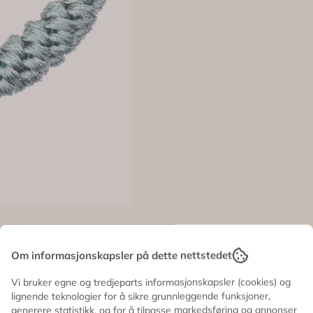
Om informasjonskapsler på dette nettstedet
Vi bruker egne og tredjeparts informasjonskapsler (cookies) og
lignende teknologier for å sikre grunnleggende funksjoner,
generere statistikk, og for å tilpasse markedsføring og annonser