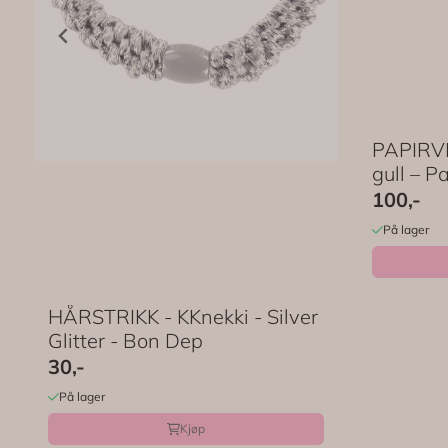
PAPIRVI
gull – P
100,-
På lager
HÅRSTRIKK - KKnekki - Silver
Glitter - Bon Dep
30,-
På lager
Kjøp