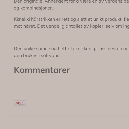
Den originale. Annerkjent for å være en av verdens be
og kombinasjoner.
Kknekki hårstrikken er rett og slett et unikt produkt
mot håret. Det uendelig antallet av kopier, selv om in
Den unike spinne og flette-teknikken gir oss nesten u
den brukes i saltvann.
Kommentarer