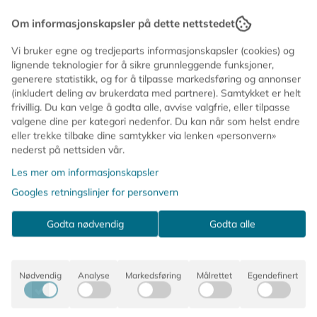
det er. ​ Den unike spinne og flette-teknikken gir oss
Den originale. Annerkjent for å være en av verdens
nesten uendelig muligheter av farver og
Om informasjonskapsler på dette nettstedet
farvekombinasjonen. Den gjør også at den hverken
beste hårstrikker på grunn av kvaliteten, komfortable
falmer eller blir slapp, selv om den brukes i saltvann.
Vi bruker egne og tredjeparts informasjonskapsler (cookies) og
elastikk, dens skånsomhet for håret og dens uendelige
lignende teknologier for å sikre grunnleggende funksjoner,
farver og kombinasjoner.
generere statistikk, og for å tilpasse markedsføring og annonser
(inkludert deling av brukerdata med partnere). Samtykket er helt
Kknekki hårstrikken er rett og slett et unikt produkt;
frivillig. Du kan velge å godta alle, avvise valgfrie, eller tilpasse
flettet av mere enn 60 tråder med en unik teknikk gjør
valgene dine per kategori nedenfor. Du kan når som helst endre
de ektremt holdbare samtidig som de er veldig
eller trekke tilbake dine samtykker via lenken «personvern»
skånsomme mot håret. Det uendelig antallet av kopier,
nederst på nettsiden vår.
selv om ingen har lykkes, ser vi bare på som en
Les mer om informasjonskapsler
annerkjennelse av hvilket fantastisk produkt det er.
Googles retningslinjer for personvern
Godta nødvendig
Godta alle
Den unike spinne og flette-teknikken gir oss nesten
uendelig muligheter av farver og farvekombinasjonen.
Den gjør også at den hverken falmer eller blir slapp,
Nødvendig
Analyse
Markedsføring
Målrettet
Egendefinert
selv om den brukes i saltvann.