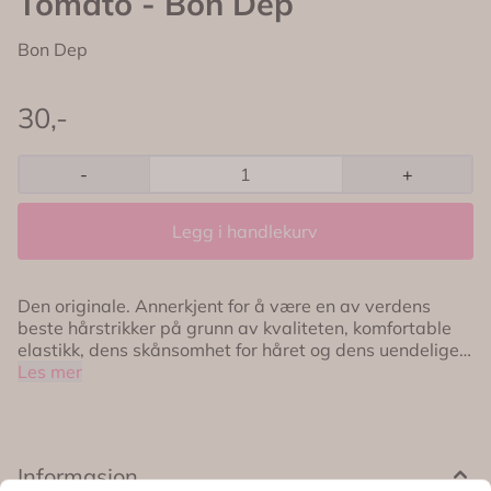
Tomato - Bon Dep
Bon Dep
30,-
-
+
Legg i handlekurv
Den originale. Annerkjent for å være en av verdens
beste hårstrikker på grunn av kvaliteten, komfortable
elastikk, dens skånsomhet for håret og dens uendelige
farver og kombinasjoner. Kknekki hårstrikken er rett og
Les mer
slett et unikt produkt; flettet av mere enn 60 tråder med
en unik teknikk gjør de ektremt holdbare samtidig som
de er veldig skånsomme mot håret. Det uendelig
antallet av kopier, selv om ingen har lykkes, ser vi bare
Informasjon
på som en annerkjennelse av hvilket fantastisk produkt