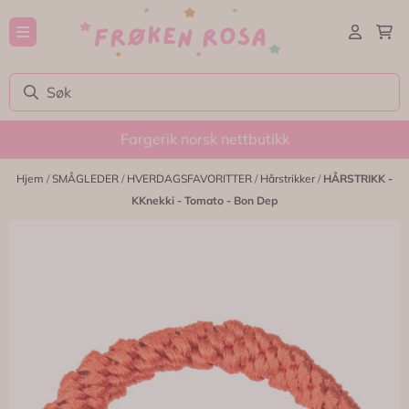
Hopp til innhold
Fargerik norsk nettbutikk
Hjem
/
SMÅGLEDER
/
HVERDAGSFAVORITTER
/
Hårstrikker
/
HÅRSTRIKK -
KKnekki - Tomato - Bon Dep