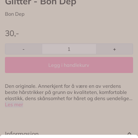
Glitter - Bon Dep
Bon Dep
30,-
-
+
Legg i handlekurv
Den originale. Annerkjent for å være en av verdens
beste hårstrikker på grunn av kvaliteten, komfortable
elastikk, dens skånsomhet for håret og dens uendelige
farver og kombinasjoner. Kknekki hårstrikken er rett og
Les mer
slett et unikt produkt; flettet av mere enn 60 tråder med
en unik teknikk gjør de ektremt holdbare samtidig som
de er veldig skånsomme mot håret. Det uendelig
antallet av kopier, selv om ingen har lykkes, ser vi bare
Informasjon
på som en annerkjennelse av hvilket fantastisk produkt