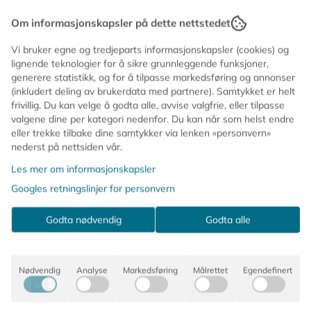
det er. ​ Den unike spinne og flette-teknikken gir oss
Den originale. Annerkjent for å være en av verdens
nesten uendelig muligheter av farver og
Om informasjonskapsler på dette nettstedet
farvekombinasjonen. Den gjør også at den hverken
beste hårstrikker på grunn av kvaliteten, komfortable
falmer eller blir slapp, selv om den brukes i saltvann.
Vi bruker egne og tredjeparts informasjonskapsler (cookies) og
elastikk, dens skånsomhet for håret og dens uendelige
lignende teknologier for å sikre grunnleggende funksjoner,
farver og kombinasjoner.
generere statistikk, og for å tilpasse markedsføring og annonser
(inkludert deling av brukerdata med partnere). Samtykket er helt
Kknekki hårstrikken er rett og slett et unikt produkt;
frivillig. Du kan velge å godta alle, avvise valgfrie, eller tilpasse
flettet av mere enn 60 tråder med en unik teknikk gjør
valgene dine per kategori nedenfor. Du kan når som helst endre
de ektremt holdbare samtidig som de er veldig
eller trekke tilbake dine samtykker via lenken «personvern»
skånsomme mot håret. Det uendelig antallet av kopier,
nederst på nettsiden vår.
selv om ingen har lykkes, ser vi bare på som en
Les mer om informasjonskapsler
annerkjennelse av hvilket fantastisk produkt det er.
Googles retningslinjer for personvern
Godta nødvendig
Godta alle
Den unike spinne og flette-teknikken gir oss nesten
uendelig muligheter av farver og farvekombinasjonen.
Den gjør også at den hverken falmer eller blir slapp,
Nødvendig
Analyse
Markedsføring
Målrettet
Egendefinert
selv om den brukes i saltvann.