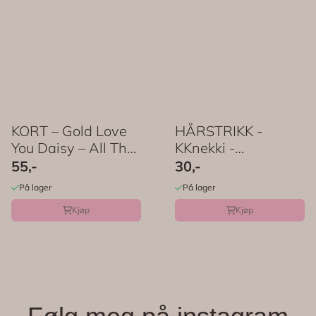
KORT – Gold Love
HÅRSTRIKK -
You Daisy – All The
KKnekki -
Ways To ...
Esmeralda Glitter -
55,-
30,-
Bon Dep
På lager
På lager
Kjøp
Kjøp