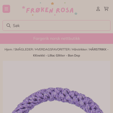
Hopp til innhold
Fargerik norsk nettbutikk
Hjem
/
SMÅGLEDER
/
HVERDAGSFAVORITTER
/
Hårstrikker
/
HÅRSTRIKK -
KKnekki - Lillac Glitter - Bon Dep