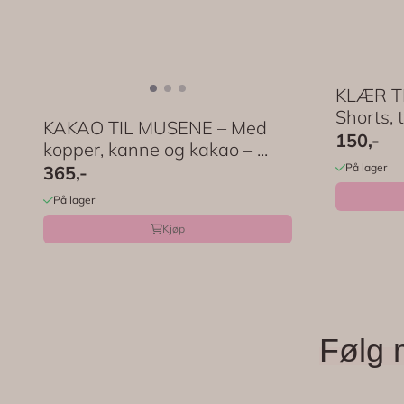
KLÆR TI
Shorts, t
KAKAO TIL MUSENE – Med
150,-
kopper, kanne og kakao – ...
På lager
365,-
På lager
Kjøp
Følg 