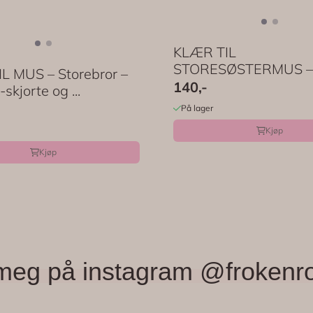
KLÆR TIL
STORESØSTERMUS –
L MUS – Storebror –
Korallfarget skjørt, gen
140,-
-skjorte og ...
På lager
Kjøp
Kjøp
meg på instagram @frokenr