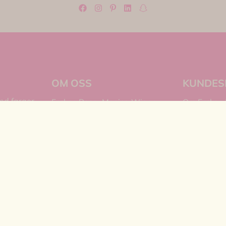
OM OSS
KUNDES
med farger,
Frøken Rosa, Monica Wiger
Om Frøken
Lilloseterveien 56 B
Kontakt os
fra Rice,
0957 Oslo
Spørsmål?
, festlige
Org. nr. 890 436 412
Salgsbetin
 Smiski,
a Porte,
Tlf:
92656908
Personvern
 trykk
post@frokenrosa.no
Logg på
il barna
everandører