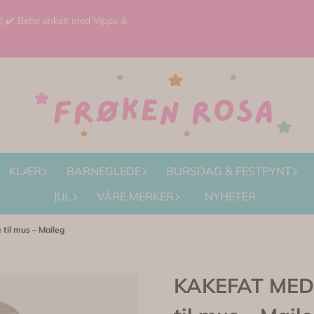
 | ✔️ Betal enkelt med Vipps &
KLÆR
BARNEGLEDE
BURSDAG & FESTPYNT
JUL
VÅRE MERKER
NYHETER
il mus – Maileg
KAKEFAT MED 