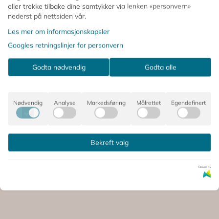
eller trekke tilbake dine samtykker via lenken «personvern»
nederst på nettsiden vår.
Les mer om informasjonskapsler
Googles retningslinjer for personvern
Godta nødvendig
Godta alle
Nødvendig
Analyse
Markedsføring
Målrettet
Egendefinert
Bekreft valg
 SÅ PÅ DETTE, OPPDAGET OG
Drevet av