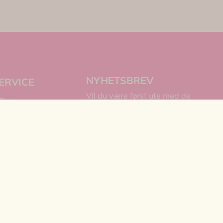
NYHETSBREV
ERVICE
Vil du være først ute med de
 Rosa
siste nyhetene og skattene
s
våre?
E-post
gelser
Abonner på nyhetsbrev