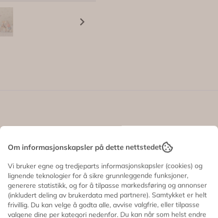
 rett fra et bittelite konditori. Med kremlag, små bær på to
ingen med Maileg-musene 💕
Om informasjonskapsler på dette nettstedet
r levende ✨
Vi bruker egne og tredjeparts informasjonskapsler (cookies) og
lignende teknologier for å sikre grunnleggende funksjoner,
generere statistikk, og for å tilpasse markedsføring og annonser
(inkludert deling av brukerdata med partnere). Samtykket er helt
frivillig. Du kan velge å godta alle, avvise valgfrie, eller tilpasse
valgene dine per kategori nedenfor. Du kan når som helst endre