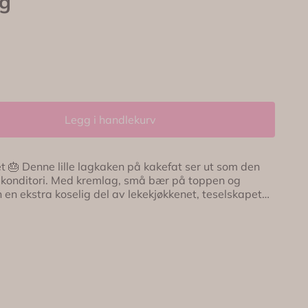
eg
Legg i handlekurv
 ut som den
te konditori. Med kremlag, små bær på toppen og
 en ekstra koselig del av lekekjøkkenet, teselskapet
 En sånn liten detalj som gjør hele
🤍 Kakefat i