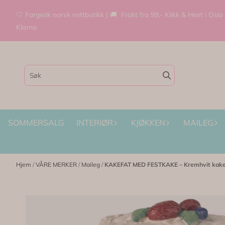
Hopp til innhold
🤍 Fargerik norsk nettbutikk | 🚚 Frakt fra 99,- Klikk & Hent i Oslo
Klarna
SOMMERSALG
INTERIØR
KJØKKEN
MAILEG
Hjem
/
VÅRE MERKER
/
Maileg
/
KAKEFAT MED FESTKAKE – Kremhvit kake t