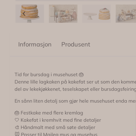
Informasjon
Produsent
Tid for bursdag i musehuset 🎂
Denne lille lagkaken på kakefat ser ut som den kommer
del av lekekjøkkenet, teselskapet eller bursdagsfeir
En sånn liten detalj som gjør hele musehuset enda me
🎂 Festkake med flere kremlag
🤍 Kakefat i kremhvit med fine detaljer
🎨 Håndmalt med små søte detaljer
🐭 Passer til Maileg mus og musehus