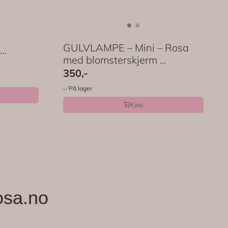
GULVLAMPE – Mini – Rosa
med blomsterskjerm ...
ser ...
350,-
På lager
Kjøp
osa.no