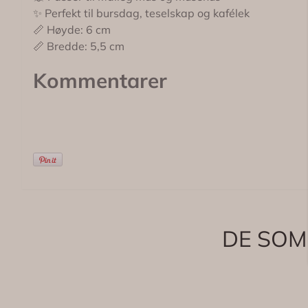
✨ Perfekt til bursdag, teselskap og kafélek
📏 Høyde: 6 cm
📏 Bredde: 5,5 cm
Kommentarer
DE SOM