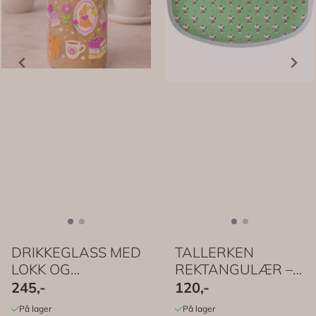
DRIKKEGLASS MED
TALLERKEN
LOKK OG
REKTANGULÆR –
SUGERØR –
Grønn Snoopy Print
245,-
120,-
Skogseventyr ...
– ...
På lager
På lager