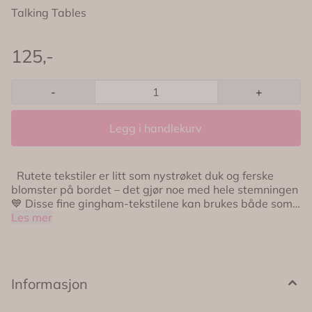
Talking Tables
125,-
-
+
Legg i handlekurv
Rutete tekstiler er litt som nystrøket duk og ferske
blomster på bordet – det gjør noe med hele stemningen
💙 Disse fine gingham-tekstilene kan brukes både som
kjøkkenhåndklær og stoffservietter, og er laget for både
Les mer
hverdagsmiddager, lange frokoster og sommerlige
hagebord. Det klassiske blå- og hvitrutete mønsteret
gir en frisk bistrofølelse som passer like godt inne som
ute 🌿☀️ Perfekt når du vil dekke bordet litt ekstra fint –
Informasjon
uten at det blir stivt. Pakken inneholder to tekstiler i
myk bomullsblanding, laget i Europa og ment for å