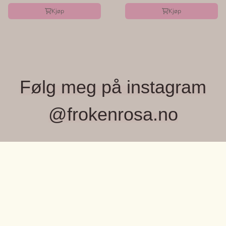
Kjøp
Kjøp
Følg meg på instagram
@frokenrosa.no
FRØKEN ROSA, MONICA WIGER