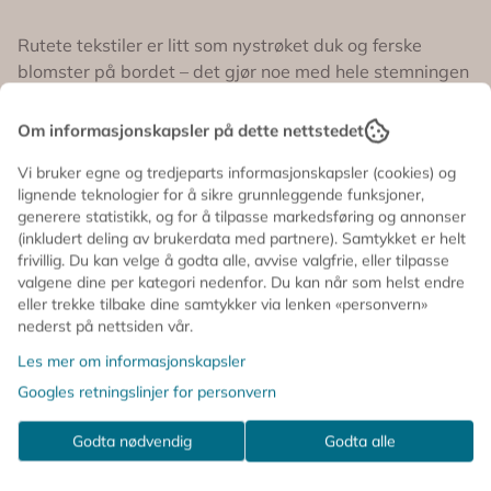
brukes igjen og igjen. 🧺 størrelse: 45 × 70 cm 🪡
materiale: 90 % bomull og 10 % polyester 🌍 produsert
Rutete tekstiler er litt som nystrøket duk og ferske
i Europa ♻️ emballasje: resirkulerbar til hjemmet 🫧 kan
vaskes i maskin 🎀 2 stk i pakken Like fine til piknik,
blomster på bordet – det gjør noe med hele stemningen
sommerfest, bursdag, babyshower, hagefest og bryllup
💙
– som til helt vanlige tirsdager 💫
Disse fine gingham-tekstilene kan brukes både som
Om informasjonskapsler på dette nettstedet
kjøkkenhåndklær og stoffservietter, og er laget for både
Vi bruker egne og tredjeparts informasjonskapsler (cookies) og
hverdagsmiddager, lange frokoster og sommerlige
lignende teknologier for å sikre grunnleggende funksjoner,
hagebord.
generere statistikk, og for å tilpasse markedsføring og annonser
(inkludert deling av brukerdata med partnere). Samtykket er helt
Det klassiske blå- og hvitrutete mønsteret gir en frisk
frivillig. Du kan velge å godta alle, avvise valgfrie, eller tilpasse
bistrofølelse som passer like godt inne som ute 🌿☀️
valgene dine per kategori nedenfor. Du kan når som helst endre
Perfekt når du vil dekke bordet litt ekstra fint – uten at
eller trekke tilbake dine samtykker via lenken «personvern»
det blir stivt.
nederst på nettsiden vår.
Les mer om informasjonskapsler
Pakken inneholder to tekstiler i myk bomullsblanding,
Googles retningslinjer for personvern
laget i Europa og ment for å brukes igjen og igjen.
🧺 størrelse: 45 × 70 cm
Godta nødvendig
Godta alle
🪡 materiale: 90 % bomull og 10 % polyester
🌍 produsert i Europa