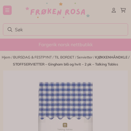
Hopp til innhold
Fargerik norsk nettbutikk
Hjem
/
BURSDAG & FESTPYNT
/
TIL BORDET
/
Servietter
/
KJØKKENHÅNDKLE /
STOFFSERVIETTER – Gingham blå og hvit – 2 pk – Talking Tables