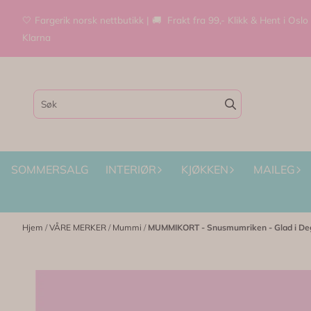
Hopp til innhold
🤍 Fargerik norsk nettbutikk | 🚚 Frakt fra 99,- Klikk & Hent i Oslo
Klarna
SOMMERSALG
INTERIØR
KJØKKEN
MAILEG
Hjem
/
VÅRE MERKER
/
Mummi
/
MUMMIKORT - Snusmumriken - Glad i De