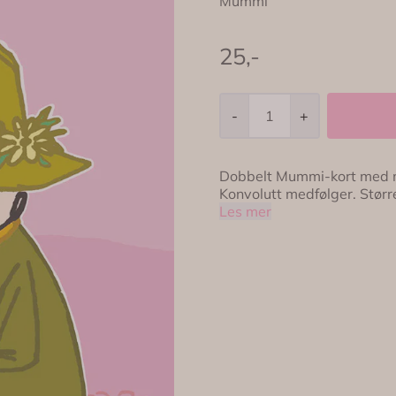
Mummi
25,-
-
+
Dobbelt Mummi-kort med m
Konvolutt 
Les mer