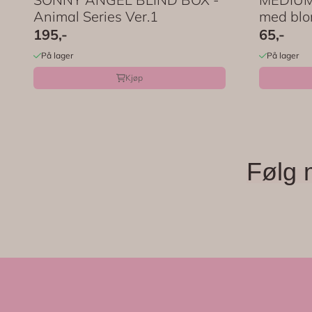
Animal Series Ver.1
med blom
195,-
65,-
På lager
På lager
Kjøp
Følg 