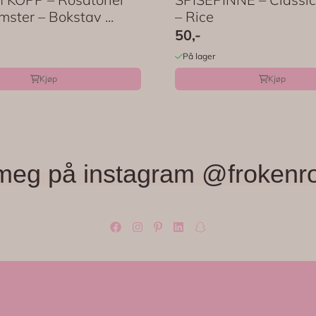
ster – Bokstav ...
– Rice
50,-
På lager
Kjøp
Kjøp
meg på instagram @frokenr