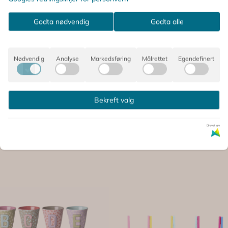
Godta nødvendig
Godta alle
Nødvendig
Analyse
Markedsføring
Målrettet
Egendefinert
 SÅ PÅ DETTE, OPPDAGET OG
Bekreft valg
Drevet av