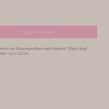
Legg i handlekurv
otiv av Snusmumriken med teksten “Glad i deg”.
medfølger. Størrelse: 12 x 12 cm.