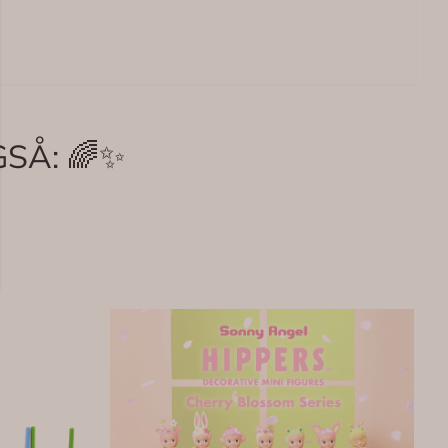
SÅ: 🌈✨