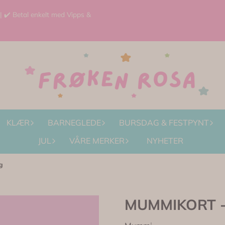
 | ✔️ Betal enkelt med Vipps &
KLÆR
BARNEGLEDE
BURSDAG & FESTPYNT
JUL
VÅRE MERKER
NYHETER
g
MUMMIKORT - 