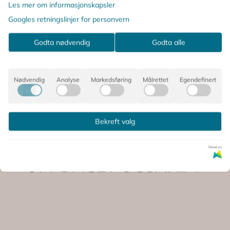
Les mer om informasjonskapsler
Googles retningslinjer for personvern
Godta nødvendig
Godta alle
Produsent
Nødvendig
Analyse
Markedsføring
Målrettet
Egendefinert
Bekreft valg
DE SOM SÅ PÅ DETTE,
Drevet av
OPPDAGET OGSÅ: 🌈✨