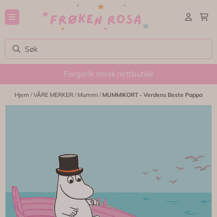
Hopp til innhold
Fargerik norsk nettbutikk
Hjem
/
VÅRE MERKER
/
Mummi
/
MUMMIKORT - Verdens Beste Pappa