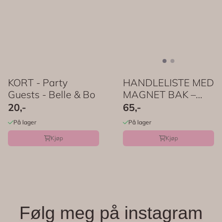
KORT - Party
HANDLELISTE MED
Guests - Belle & Bo
MAGNET BAK –
Dachshund – Sass
20,-
65,-
& ...
På lager
På lager
Kjøp
Kjøp
Følg meg på instagram