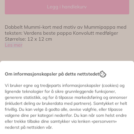
Legg i handlekurv
Dobbelt Mummi-kort med motiv av Mummipappa med
teksten: Verdens beste pappa Konvolutt medfølger
Størrelse: 12 x 12 cm
Les mer
Informasjon
Om informasjonskapsler på dette nettstedet
Vi bruker egne og tredjeparts informasjonskapsler (cookies) og
Dobbelt Mummi-kort med motiv av Mummipappa med
lignende teknologier for å sikre grunnleggende funksjoner,
teksten: Verdens beste pappa
generere statistikk, og for å tilpasse markedsføring og annonser
(inkludert deling av brukerdata med partnere). Samtykket er helt
Konvolutt medfølger
frivillig. Du kan velge å godta alle, avvise valgfrie, eller tilpasse
valgene dine per kategori nedenfor. Du kan når som helst endre
Størrelse: 12 x 12 cm
eller trekke tilbake dine samtykker via lenken «personvern»
nederst på nettsiden vår.
Kommentarer