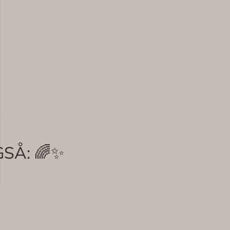
SÅ: 🌈✨