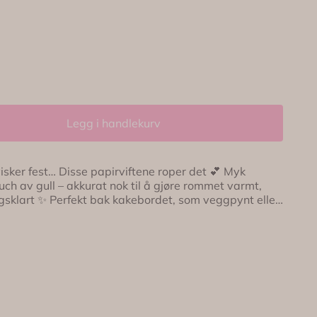
Legg i handlekurv
ftene roper det 💕 Myk
uch av gull – akkurat nok til å gjøre rommet varmt,
t, som veggpynt eller
en skal føles både søt og litt magisk 🌸 De gir
 – enten det er babyshower, dåp, bursdag eller en
ere og henge opp 📦