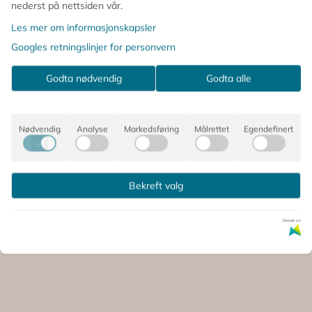
nederst på nettsiden vår.
Les mer om informasjonskapsler
Googles retningslinjer for personvern
Godta nødvendig
Godta alle
Nødvendig
Analyse
Markedsføring
Målrettet
Egendefinert
Bekreft valg
 SÅ PÅ DETTE, OPPDAGET OG
Drevet av