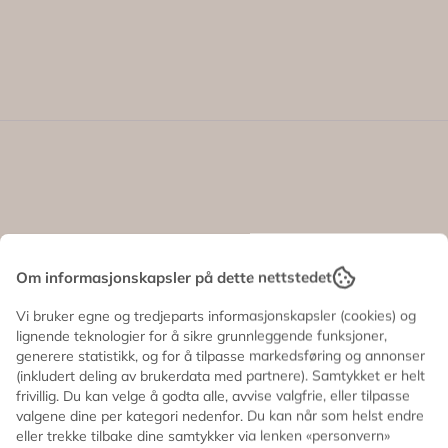
ok til å gjøre rommet varmt, lekkert og skikkelig bursdagskla
 taket når stemningen skal føles både søt og litt magisk 🌸
Om informasjonskapsler på dette nettstedet
hower, dåp, bursdag eller en feminin feiring 🎈
Vi bruker egne og tredjeparts informasjonskapsler (cookies) og
lignende teknologier for å sikre grunnleggende funksjoner,
generere statistikk, og for å tilpasse markedsføring og annonser
(inkludert deling av brukerdata med partnere). Samtykket er helt
frivillig. Du kan velge å godta alle, avvise valgfrie, eller tilpasse
valgene dine per kategori nedenfor. Du kan når som helst endre
eller trekke tilbake dine samtykker via lenken «personvern»