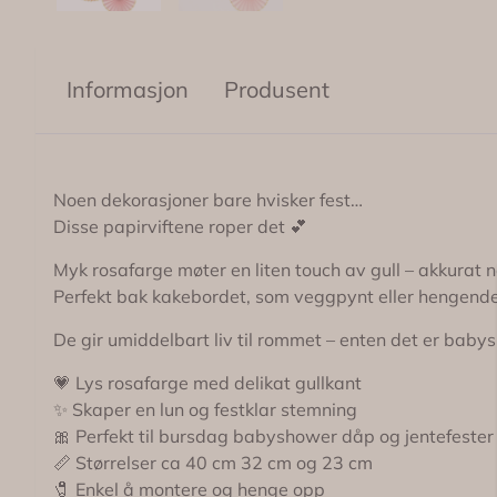
Informasjon
Produsent
Noen dekorasjoner bare hvisker fest…
Disse papirviftene roper det 💕
Myk rosafarge møter en liten touch av gull – akkurat n
Perfekt bak kakebordet, som veggpynt eller hengende i
De gir umiddelbart liv til rommet – enten det er babys
💗 Lys rosafarge med delikat gullkant
✨ Skaper en lun og festklar stemning
🎀 Perfekt til bursdag babyshower dåp og jentefester
📏 Størrelser ca 40 cm 32 cm og 23 cm
🧷 Enkel å montere og henge opp