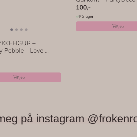
100,-
På lager
Kjøp
YKKEFIGUR –
y Pebble – Love ...
Kjøp
meg på instagram @frokenr