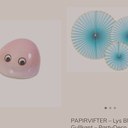
PAPIRVIFTER – Lys B
Gullkant – PartyDeco