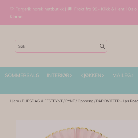
Hopp til innhold
🤍 Fargerik norsk nettbutikk | 🚚 Frakt fra 99,- Klikk & Hent i Oslo
Klarna
SOMMERSALG
INTERIØR
KJØKKEN
MAILEG
Hjem
/
BURSDAG & FESTPYNT
/
PYNT
/
Oppheng
/
PAPIRVIFTER – Lys Rosa