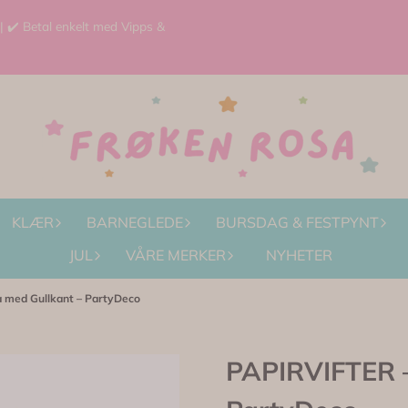
 | ✔️ Betal enkelt med Vipps &
KLÆR
BARNEGLEDE
BURSDAG & FESTPYNT
JUL
VÅRE MERKER
NYHETER
 med Gullkant – PartyDeco
PAPIRVIFTER –