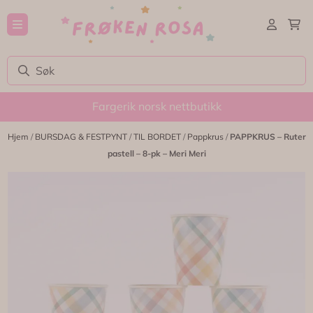
Hopp til innhold
Fargerik norsk nettbutikk
Hjem
/
BURSDAG & FESTPYNT
/
TIL BORDET
/
Pappkrus
/
PAPPKRUS – Ruter
pastell – 8-pk – Meri Meri