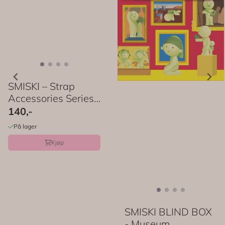
SMISKI – Strap
Accessories Series
3 – Blindboks
140,-
På lager
Kjøp
SMISKI BLIND BOX
- Museum