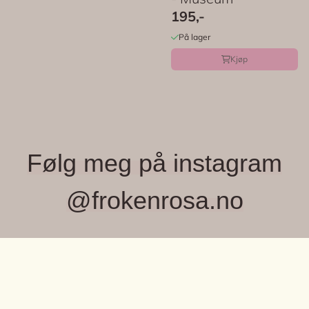
195,-
På lager
Kjøp
Følg meg på instagram
@frokenrosa.no