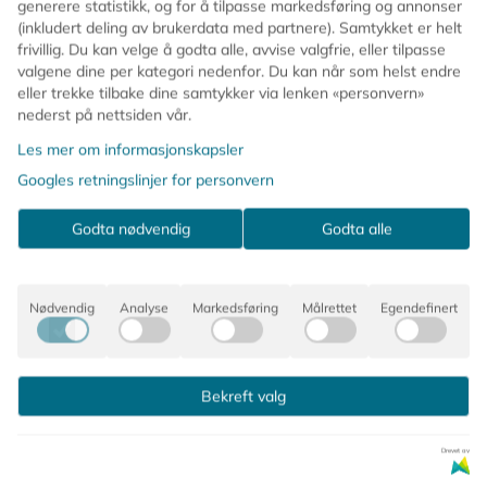
generere statistikk, og for å tilpasse markedsføring og annonser
(inkludert deling av brukerdata med partnere). Samtykket er helt
🎀 Rutete design i myke pastelltoner
frivillig. Du kan velge å godta alle, avvise valgfrie, eller tilpasse
🌡 Passer til både varme og kalde drikker
valgene dine per kategori nedenfor. Du kan når som helst endre
eller trekke tilbake dine samtykker via lenken «personvern»
🌿 Laget av bærekraftig FSC-papir
nederst på nettsiden vår.
📦 Pakke med 8 krus
🧃 Volum: 256 ml
Les mer om informasjonskapsler
Googles retningslinjer for personvern
Enkel eleganse møter vintage-vibber – og setter den
perfekte stemningen for en gjennomført borddekking 💛
Godta nødvendig
Godta alle
Kommentarer
Nødvendig
Analyse
Markedsføring
Målrettet
Egendefinert
Bekreft valg
Produsent
Drevet av