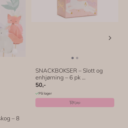
SNACKBOKSER – Slott og
enhjørning – 6 pk ...
50,-
På lager
Kjøp
kog – 8