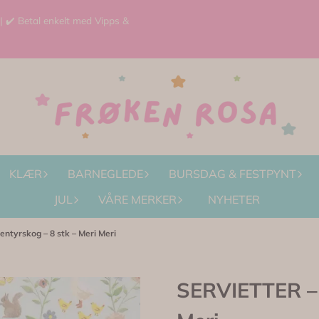
 | ✔️ Betal enkelt med Vipps &
KLÆR
BARNEGLEDE
BURSDAG & FESTPYNT
JUL
VÅRE MERKER
NYHETER
ntyrskog – 8 stk – Meri Meri
SERVIETTER – 