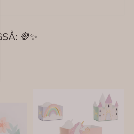
SÅ: 🌈✨