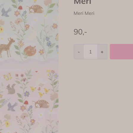
Meri
Meri Meri
90,-
-
+