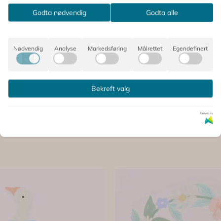
Godta nødvendig
Godta alle
Nødvendig
Analyse
Markedsføring
Målrettet
Egendefinert
 SÅ PÅ DETTE, OPPDAGET OG
Bekreft valg
Drevet av