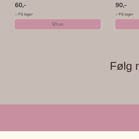
60,-
90,-
På lager
På lager
Kjøp
Følg 
FRØKEN ROSA, MONICA WIGER