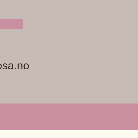
osa.no
NYHETSBREV
ERVICE