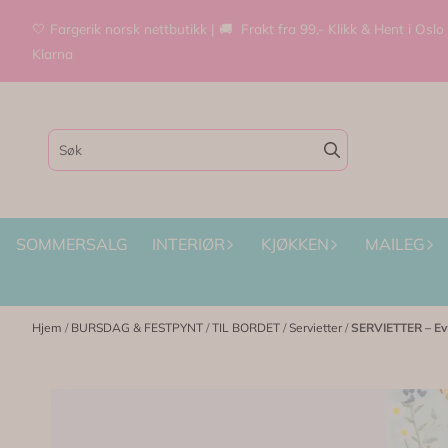
Hopp til innhold
🤍 Fargerik norsk nettbutikk | 🚚 Frakt fra 99,- Klikk & Hent i Oslo
Klarna
SOMMERSALG
INTERIØR
KJØKKEN
MAILEG
Hjem
/
BURSDAG & FESTPYNT
/
TIL BORDET
/
Servietter
/
SERVIETTER – Eve