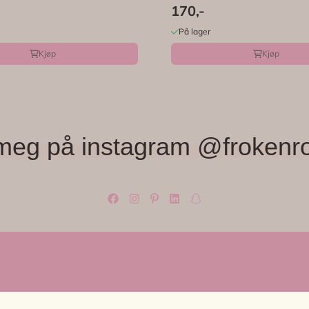
170,-
På lager
Kjøp
Kjøp
meg på instagram @frokenr
OM OSS
KUNDES