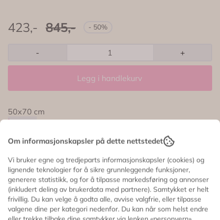
423,-
845,-
- 50%
-
+
Legg i handlekurv
50x70 cm
Les mer
Om informasjonskapsler på dette nettstedet
Vi bruker egne og tredjeparts informasjonskapsler (cookies) og
Informasjon
lignende teknologier for å sikre grunnleggende funksjoner,
generere statistikk, og for å tilpasse markedsføring og annonser
(inkludert deling av brukerdata med partnere). Samtykket er helt
50x70 cm
frivillig. Du kan velge å godta alle, avvise valgfrie, eller tilpasse
valgene dine per kategori nedenfor. Du kan når som helst endre
eller trekke tilbake dine samtykker via lenken «personvern»