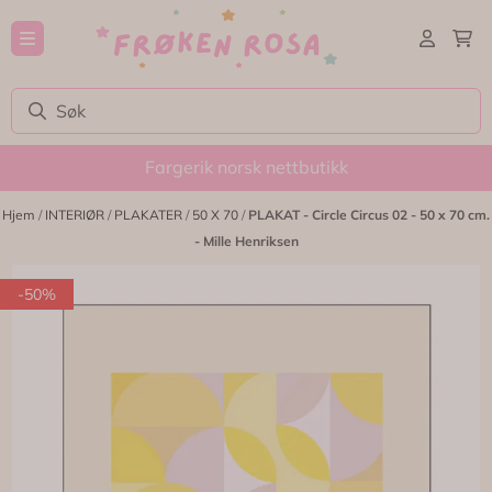
Hopp til innhold
Fargerik norsk nettbutikk
Hjem
/
INTERIØR
/
PLAKATER
/
50 X 70
/
PLAKAT - Circle Circus 02 - 50 x 70 cm.
- Mille Henriksen
-50%