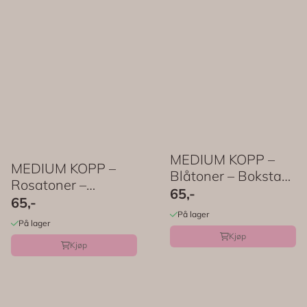
MEDIUM KOPP –
MEDIUM KOPP –
Blåtoner – Bokstav
Rosatoner –
– Rice
65,-
Bokstav – Rice
65,-
På lager
På lager
Kjøp
Kjøp