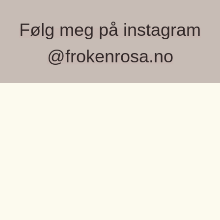
Følg meg på instagram
@frokenrosa.no
FRØKEN ROSA, MONICA WIGER
Velkommen til Frøken Rosa – et lite, lekent
univers fylt med farger, fine detaljer og unike
OM OSS
små skatter jeg elsker å finne.
Frøken Rosa, Monica Wiger