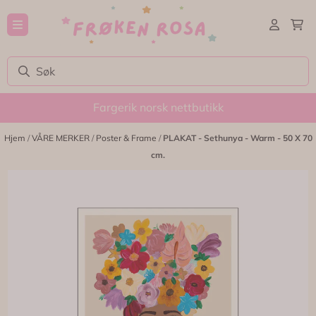
Hopp til innhold
Fargerik norsk nettbutikk
Hjem
/
VÅRE MERKER
/
Poster & Frame
/
PLAKAT - Sethunya - Warm - 50 X 70
cm.