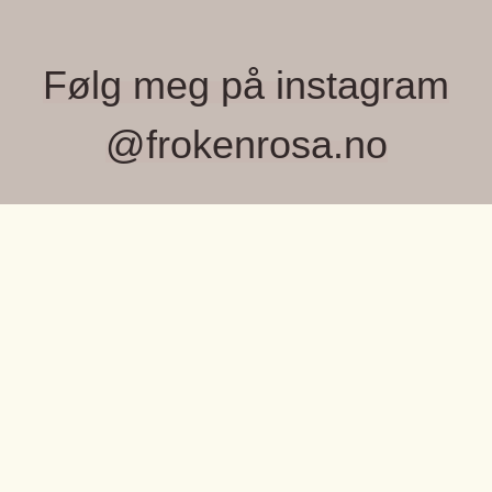
Følg meg på instagram
@frokenrosa.no
FRØKEN ROSA, MONICA WIGER
Velkommen til Frøken Rosa – et lite, lekent
univers fylt med farger, fine detaljer og unike
OM OSS
små skatter jeg elsker å finne.