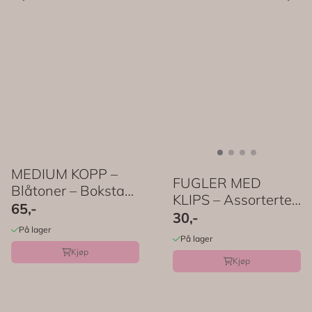
MEDIUM KOPP –
FUGLER MED
Blåtoner – Bokstav
KLIPS – Assorterte
– Rice
65,-
farger – Rice
30,-
På lager
På lager
Kjøp
Kjøp