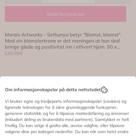
Send forespørsel
Morais Artworks - Sethunya betyr "Blomst, blomst".
Med sin blomsterkrone er det meningen at hun skal
bringe glede og positivitet inn i ethvert hjem. 50 x
Les mer
70 cm.
Informasjon
Om informasjonskapsler på dette nettstedet
Morais Artworks - Sethunya betyr "Blomst, blomst".
Vi bruker egne og tredjeparts informasjonskapsler (cookies) og
Med sin blomsterkrone er det meningen at hun skal
lignende teknologier for å sikre grunnleggende funksjoner,
bringe glede og positivitet inn i ethvert hjem.
generere statistikk, og for å tilpasse markedsføring og annonser
(inkludert deling av brukerdata med partnere). Samtykket er helt
50 x 70 cm.
frivillig. Du kan velge å godta alle, avvise valgfrie, eller tilpasse
valgene dine per kategori nedenfor. Du kan når som helst endre